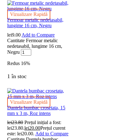
Vizualizare Rapidă
Fermoar metalic nedetasabil,
lungime 16 cm, Negru
lei
9.00
Add to Compare
Cantitate Fermoar metalic
nedetasabil, lungime 16 cm,
Negru
Redus
16%
1 în stoc
Vizualizare Rapidă
Dantela bumbac crosetata, 15
mm x 3 m, Roz intens
lei
23.80
Prețul inițial a fost:
lei23.80.
lei
20.00
Prețul curent
este: lei20.00.
Add to Compare
Cantitate Dantela bumbac