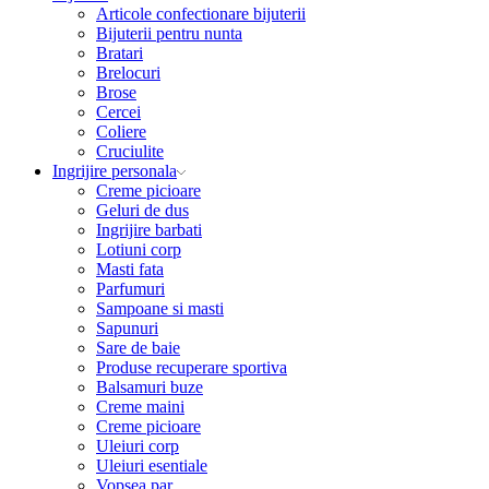
Articole confectionare bijuterii
Bijuterii pentru nunta
Bratari
Brelocuri
Brose
Cercei
Coliere
Cruciulite
Ingrijire personala
Creme picioare
Geluri de dus
Ingrijire barbati
Lotiuni corp
Masti fata
Parfumuri
Sampoane si masti
Sapunuri
Sare de baie
Produse recuperare sportiva
Balsamuri buze
Creme maini
Creme picioare
Uleiuri corp
Uleiuri esentiale
Vopsea par