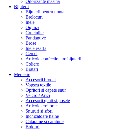
Odorizante masina
Bijuterii
Bijuterii pentru nunta
Brelocuri
Inele
Oglinzi
Cruciulite
Pandantive
Brose
Inele esarfa
Cercei
Articole confectionare bijuterii
Coliere
Bratari
Mercerie
Accesorii brodat
Vopsea textile
Opritori si capete snur
Velcro / Arici
Accesorii genti si posete
Articole croitorie
Snururi si sfori
Inchizatoare haine
Catarame si carabine
Bolduri