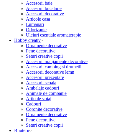
Accesorii baie
Accesorii bucatarie
Accesorii decorative
Articole casa
Lumanari
Odorizante
Uleiuri esentiale aromaterapie
Hobby creativ
Ornamente decorative
Pene decorative
Seturi creative copii
Accesorii aranjamente decorative
Accesorii camping si drumetii
Accesorii decorative lemn
Accesorii prezentare
Accesorii scoala
Ambalaje cadouri
Animale de companie
Articole voiaj
Cadouri
Coronite decorative
Ornamente decorative
Pene decorative
Seturi creative copii
Bijuterii