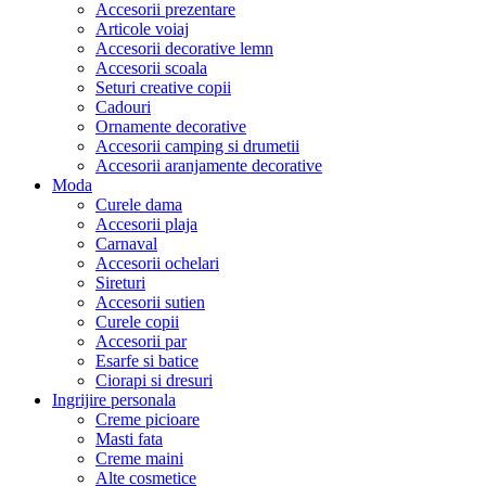
Accesorii prezentare
Articole voiaj
Accesorii decorative lemn
Accesorii scoala
Seturi creative copii
Cadouri
Ornamente decorative
Accesorii camping si drumetii
Accesorii aranjamente decorative
Moda
Curele dama
Accesorii plaja
Carnaval
Accesorii ochelari
Sireturi
Accesorii sutien
Curele copii
Accesorii par
Esarfe si batice
Ciorapi si dresuri
Ingrijire personala
Creme picioare
Masti fata
Creme maini
Alte cosmetice