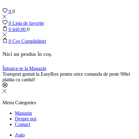
0
0
0
Lista de favorite
0
lei
0.00
0
0
Coș Cumpărături
Nici un produs în coș.
Întoarce-te la Magazin
Transport gratuit la EasyBox pentru orice comanda de peste 99lei
platita cu cardul!
Menu
Categories
Magazin
Despre noi
Contact
Auto