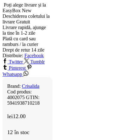
Poți alege livrare și la
EasyBox
New
Deschiderea coletului la
livrare
Gratuit
Livrare rapidă, ajunge
la tine în 1-2 zile
Plată cu card sau
ramburs / la curier
Drept de retur 14 zile
Distribuie:
Facebook
Twitter
Tumblr
Pinterest
Whatsapp
Brand:
Crisalida
Cod produs:
4002075
GTIN:
5941938710218
lei
12.00
12 în stoc