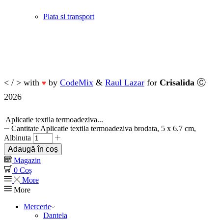
Plata si transport
< / > with
by
CodeMix
&
Raul Lazar
for
Crisalida
Ⓒ
♥
2026
Aplicatie textila termoadeziva...
Cantitate Aplicatie textila termoadeziva brodata, 5 x 6.7 cm,
Albinuta
Adaugă în coș
Magazin
0
Coș
More
More
Mercerie
Dantela