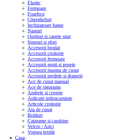
Elastic
Fermoare
Foarfece
Gherghefuri
Inchizatoare haine
Nasturi
Opritori si capete snur
Snururi si sfori
Accesorii brodat
Accesorii croitorie
Accesorii fermoare
Accesorii genti si posete
Accesorii masina de cusut
Accesorii perdele si draperii
Ace de cusut manual
Ace de siguranta
Andrele si crosete
Aplicatii imbracaminte
Articole croitorie
Ata de cusut
Bolduri
Catarame si carabine
Velcro / Arici
Vopsea textile
Casa