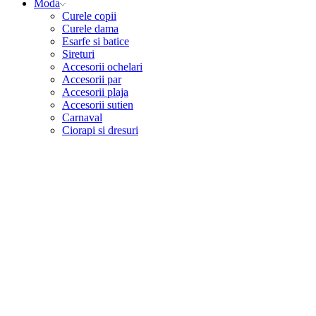
Moda
Curele copii
Curele dama
Esarfe si batice
Sireturi
Accesorii ochelari
Accesorii par
Accesorii plaja
Accesorii sutien
Carnaval
Ciorapi si dresuri