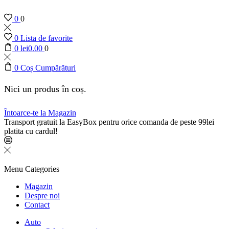
0
0
0
Lista de favorite
0
lei
0.00
0
0
Coș Cumpărături
Nici un produs în coș.
Întoarce-te la Magazin
Transport gratuit la EasyBox pentru orice comanda de peste 99lei
platita cu cardul!
Menu
Categories
Magazin
Despre noi
Contact
Auto