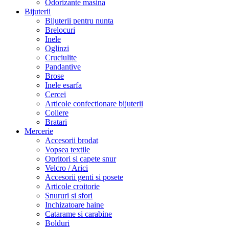
Odorizante masina
Bijuterii
Bijuterii pentru nunta
Brelocuri
Inele
Oglinzi
Cruciulite
Pandantive
Brose
Inele esarfa
Cercei
Articole confectionare bijuterii
Coliere
Bratari
Mercerie
Accesorii brodat
Vopsea textile
Opritori si capete snur
Velcro / Arici
Accesorii genti si posete
Articole croitorie
Snururi si sfori
Inchizatoare haine
Catarame si carabine
Bolduri