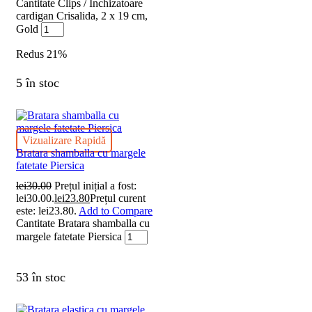
Cantitate Clips / Inchizatoare
cardigan Crisalida, 2 x 19 cm,
Gold
Redus
21%
5 în stoc
Vizualizare Rapidă
Bratara shamballa cu margele
fatetate Piersica
lei
30.00
Prețul inițial a fost:
lei30.00.
lei
23.80
Prețul curent
este: lei23.80.
Add to Compare
Cantitate Bratara shamballa cu
margele fatetate Piersica
53 în stoc