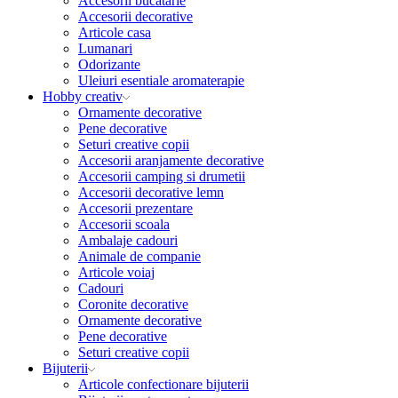
Accesorii bucatarie
Accesorii decorative
Articole casa
Lumanari
Odorizante
Uleiuri esentiale aromaterapie
Hobby creativ
Ornamente decorative
Pene decorative
Seturi creative copii
Accesorii aranjamente decorative
Accesorii camping si drumetii
Accesorii decorative lemn
Accesorii prezentare
Accesorii scoala
Ambalaje cadouri
Animale de companie
Articole voiaj
Cadouri
Coronite decorative
Ornamente decorative
Pene decorative
Seturi creative copii
Bijuterii
Articole confectionare bijuterii