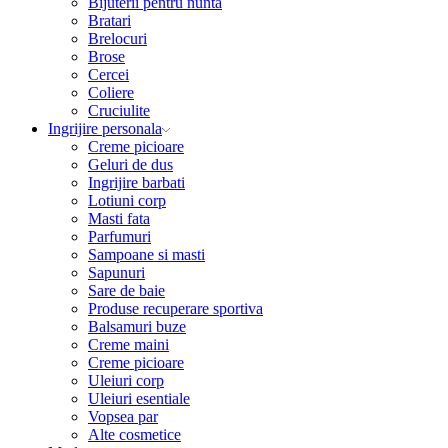
Bijuterii pentru nunta
Bratari
Brelocuri
Brose
Cercei
Coliere
Cruciulite
Ingrijire personala
Creme picioare
Geluri de dus
Ingrijire barbati
Lotiuni corp
Masti fata
Parfumuri
Sampoane si masti
Sapunuri
Sare de baie
Produse recuperare sportiva
Balsamuri buze
Creme maini
Creme picioare
Uleiuri corp
Uleiuri esentiale
Vopsea par
Alte cosmetice