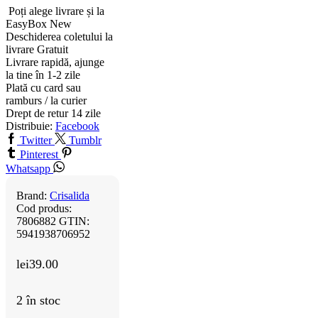
Poți alege livrare și la
EasyBox
New
Deschiderea coletului la
livrare
Gratuit
Livrare rapidă, ajunge
la tine în 1-2 zile
Plată cu card sau
ramburs / la curier
Drept de retur 14 zile
Distribuie:
Facebook
Twitter
Tumblr
Pinterest
Whatsapp
Brand:
Crisalida
Cod produs:
7806882
GTIN:
5941938706952
lei
39.00
2 în stoc