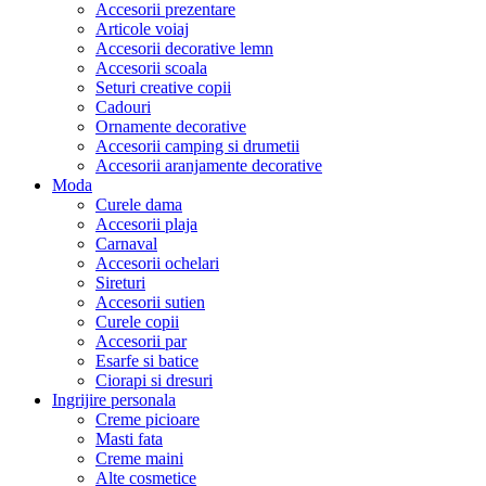
Accesorii prezentare
Articole voiaj
Accesorii decorative lemn
Accesorii scoala
Seturi creative copii
Cadouri
Ornamente decorative
Accesorii camping si drumetii
Accesorii aranjamente decorative
Moda
Curele dama
Accesorii plaja
Carnaval
Accesorii ochelari
Sireturi
Accesorii sutien
Curele copii
Accesorii par
Esarfe si batice
Ciorapi si dresuri
Ingrijire personala
Creme picioare
Masti fata
Creme maini
Alte cosmetice