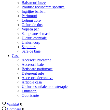
Balsamuri buze
Produse recuperare sportiva
Ingrijire barbati
Parfumuri
Lotiuni corp
Geluri de dus
Vopsea par
Sampoane si masti
Uleiuri esentiale
Uleiuri corp
Sapunuri
Sare de baie
Casa
Accesorii bucatarie
Accesorii baie
Betisoare parfumate
Detergent rufe
Accesorii decorative
Articole casa
Uleiuri esentiale aromaterapie
Lumanari
Odorizante
Wishlist
0
Compare
0