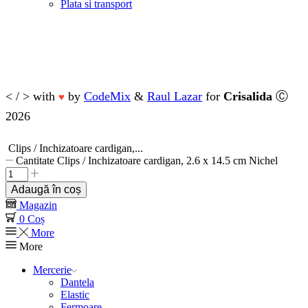
Plata si transport
< / > with
by
CodeMix
&
Raul Lazar
for
Crisalida
Ⓒ
♥
2026
Clips / Inchizatoare cardigan,...
Cantitate Clips / Inchizatoare cardigan, 2.6 x 14.5 cm Nichel
Adaugă în coș
Magazin
0
Coș
More
More
Mercerie
Dantela
Elastic
Fermoare