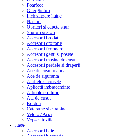
Foarfece
Gherghefuri
Inchizatoare haine
Nasturi
Opritori si capete snur
Snururi si sfori
Accesorii brodat
Accesorii croitorie
Accesorii fermoare
Accesorii genti si posete
Accesorii masina de cusut
Accesorii perdele si draperii
Ace de cusut manual
Ace de siguranta
Andrele si crosete
Aplicatii imbracaminte
Articole croitorie
Ata de cusut
Bolduri
Catarame si carabine
Velcro / Arici
Vopsea textile
Casa
Accesorii baie