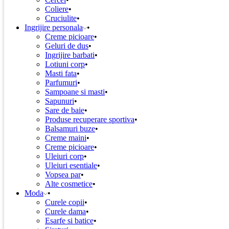
Coliere
Cruciulite
Ingrijire personala
Creme picioare
Geluri de dus
Ingrijire barbati
Lotiuni corp
Masti fata
Parfumuri
Sampoane si masti
Sapunuri
Sare de baie
Produse recuperare sportiva
Balsamuri buze
Creme maini
Creme picioare
Uleiuri corp
Uleiuri esentiale
Vopsea par
Alte cosmetice
Moda
Curele copii
Curele dama
Esarfe si batice