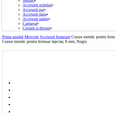
Sireturi
Accesorii ochelari
Accesorii par
Accesorii plaja
Accesorii sutien
Carnaval
Ciorapi si dresuri
Prima pagină
Mercerie
Accesorii fermoare
Cursor metalic pentru ferm
Cursor metalic pentru fermoar injectat, 8 mm, Negru