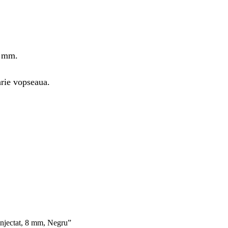
8 mm.
arie vopseaua.
 injectat, 8 mm, Negru”