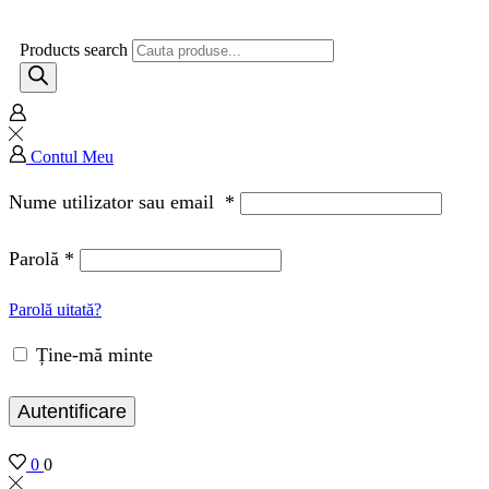
Products search
Contul Meu
Nume utilizator sau email
*
Parolă
*
Parolă uitată?
Ține-mă minte
Autentificare
0
0