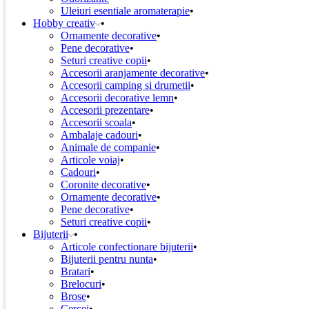
Uleiuri esentiale aromaterapie
Hobby creativ
Ornamente decorative
Pene decorative
Seturi creative copii
Accesorii aranjamente decorative
Accesorii camping si drumetii
Accesorii decorative lemn
Accesorii prezentare
Accesorii scoala
Ambalaje cadouri
Animale de companie
Articole voiaj
Cadouri
Coronite decorative
Ornamente decorative
Pene decorative
Seturi creative copii
Bijuterii
Articole confectionare bijuterii
Bijuterii pentru nunta
Bratari
Brelocuri
Brose
Cercei