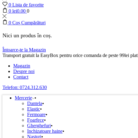
0
Lista de favorite
0
lei
0.00
0
0
Coș Cumpărături
Nici un produs în coș.
Întoarce-te la Magazin
Transport gratuit la EasyBox pentru orice comanda de peste 99lei plati
Magazin
Despre noi
Contact
Telefon: 0724.312.630
Mercerie
Dantela
Elastic
Fermoare
Foarfece
Gherghefuri
Inchizatoare haine
Nasturi