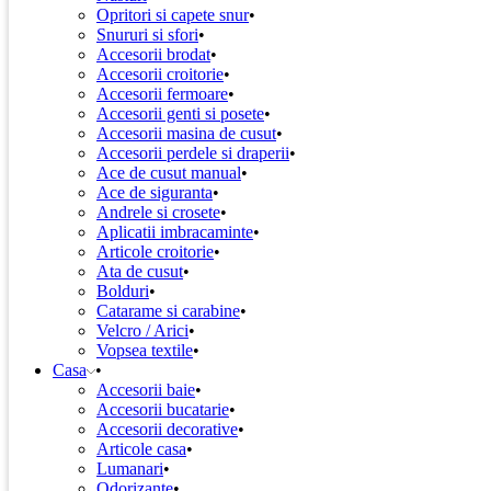
Opritori si capete snur
Snururi si sfori
Accesorii brodat
Accesorii croitorie
Accesorii fermoare
Accesorii genti si posete
Accesorii masina de cusut
Accesorii perdele si draperii
Ace de cusut manual
Ace de siguranta
Andrele si crosete
Aplicatii imbracaminte
Articole croitorie
Ata de cusut
Bolduri
Catarame si carabine
Velcro / Arici
Vopsea textile
Casa
Accesorii baie
Accesorii bucatarie
Accesorii decorative
Articole casa
Lumanari
Odorizante