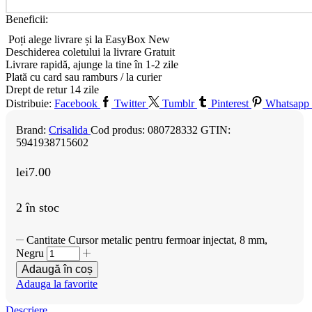
Beneficii:
Poți alege livrare și la EasyBox
New
Deschiderea coletului la livrare
Gratuit
Livrare rapidă, ajunge la tine în 1-2 zile
Plată cu card sau ramburs / la curier
Drept de retur 14 zile
Distribuie:
Facebook
Twitter
Tumblr
Pinterest
Whatsapp
Brand:
Crisalida
Cod produs:
080728332
GTIN:
5941938715602
lei
7.00
2 în stoc
Cantitate Cursor metalic pentru fermoar injectat, 8 mm,
Negru
Adaugă în coș
Adauga la favorite
Descriere