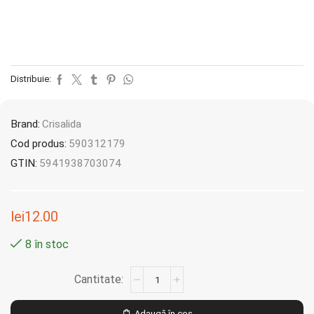
Distribuie:
Brand:
Crisalida
Cod produs:
590312179
GTIN:
5941938703074
lei
12.00
8 în stoc
Adaugă în coș