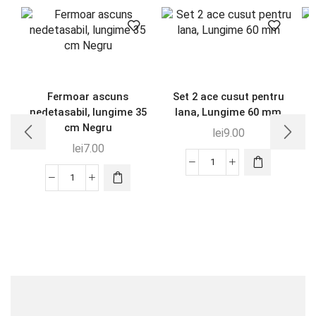
Fermoar ascuns
Set 2 ace cusut pentru
nedetasabil, lungime 35
lana, Lungime 60 mm
n
cm Negru
lei
9.00
lei
7.00