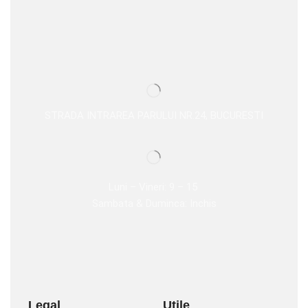
STRADA INTRAREA PARULUI NR.24, BUCURESTI
Luni – Vineri: 9 – 15
Sambata & Duminca: Inchis
Legal
Utile