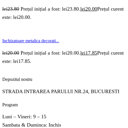
lei
23.80
Prețul inițial a fost: lei23.80.
lei
20.00
Prețul curent
este: lei20.00.
Inchizatoare metalica decorati...
lei
20.00
Prețul inițial a fost: lei20.00.
lei
17.85
Prețul curent
este: lei17.85.
Depozitul nostru
STRADA INTRAREA PARULUI NR.24, BUCURESTI
Program
Luni – Vineri: 9 – 15
Sambata & Duminca: Inchis