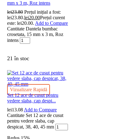
mm x 3 m, Roz intens
lei
23.80
Prețul inițial a fost:
lei23.80.
lei
20.00
Prețul curent
este: lei20.00.
Add to Compare
Cantitate Dantela bumbac
crosetata, 15 mm x 3 m, Roz
intens
21 în stoc
Vizualizare Rapidă
Set 12 ace de cusut pentru
vedere slaba, cap despi...
lei
13.08
Add to Compare
Cantitate Set 12 ace de cusut
pentru vedere slaba, cap
despicat, 38, 40, 45 mm
Redus
15%