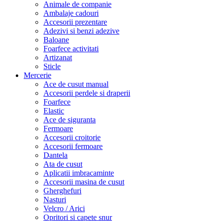
Animale de companie
Ambalaje cadouri
Accesorii prezentare
Adezivi si benzi adezive
Baloane
Foarfece activitati
Artizanat
Sticle
Mercerie
Ace de cusut manual
Accesorii perdele si draperii
Foarfece
Elastic
Ace de siguranta
Fermoare
Accesorii croitorie
Accesorii fermoare
Dantela
Ata de cusut
Aplicatii imbracaminte
Accesorii masina de cusut
Gherghefuri
Nasturi
Velcro / Arici
Opritori si capete snur