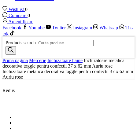
Wishlist
0
Compare
0
Autentificare
Facebook
Youtube
Twitter
Instagram
Whatssap
Tik-
tok
Products search
Prima pagină
Mercerie
Inchizatoare haine
Inchizatoare metalica
decorativa toggle pentru confectii 37 x 62 mm Auriu rose
Inchizatoare metalica decorativa toggle pentru confectii 37 x 62 mm
Auriu rose
Redus