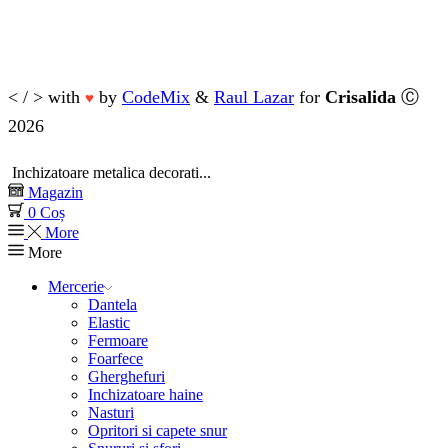
< / > with
by
CodeMix
&
Raul Lazar
for
Crisalida
Ⓒ
♥
2026
Inchizatoare metalica decorati...
Magazin
0
Coș
More
More
Mercerie
Dantela
Elastic
Fermoare
Foarfece
Gherghefuri
Inchizatoare haine
Nasturi
Opritori si capete snur