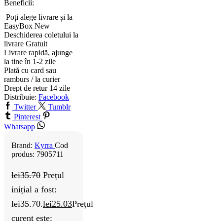
Beneficii:
Poți alege livrare și la
EasyBox
New
Deschiderea coletului la
livrare
Gratuit
Livrare rapidă, ajunge
la tine în 1-2 zile
Plată cu card sau
ramburs / la curier
Drept de retur 14 zile
Distribuie:
Facebook
Twitter
Tumblr
Pinterest
Whatsapp
Brand:
Kyrra
Cod
produs:
7905711
lei
35.70
Prețul
inițial a fost:
lei35.70.
lei
25.03
Prețul
curent este: