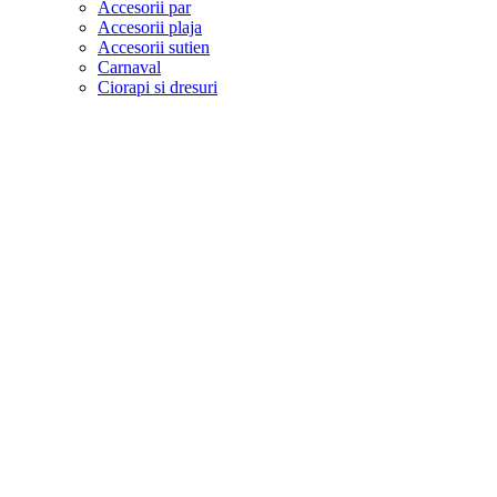
Accesorii par
Accesorii plaja
Accesorii sutien
Carnaval
Ciorapi si dresuri