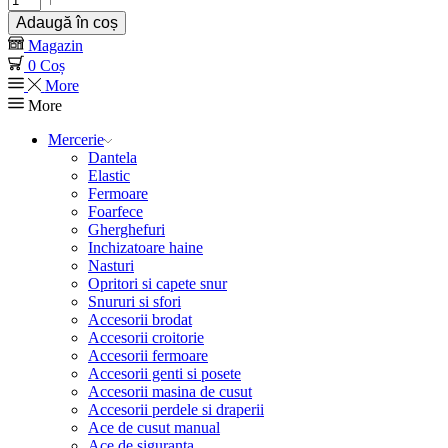
Adaugă în coș
Magazin
0
Coș
More
More
Mercerie
Dantela
Elastic
Fermoare
Foarfece
Gherghefuri
Inchizatoare haine
Nasturi
Opritori si capete snur
Snururi si sfori
Accesorii brodat
Accesorii croitorie
Accesorii fermoare
Accesorii genti si posete
Accesorii masina de cusut
Accesorii perdele si draperii
Ace de cusut manual
Ace de siguranta