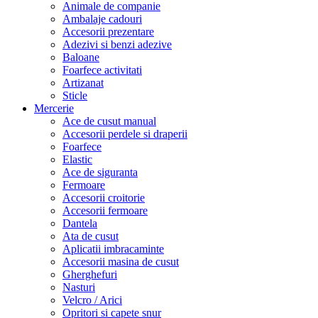
Animale de companie
Ambalaje cadouri
Accesorii prezentare
Adezivi si benzi adezive
Baloane
Foarfece activitati
Artizanat
Sticle
Mercerie
Ace de cusut manual
Accesorii perdele si draperii
Foarfece
Elastic
Ace de siguranta
Fermoare
Accesorii croitorie
Accesorii fermoare
Dantela
Ata de cusut
Aplicatii imbracaminte
Accesorii masina de cusut
Gherghefuri
Nasturi
Velcro / Arici
Opritori si capete snur