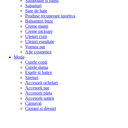
Sampoane si masti
Sapunuri
Sare de baie
Produse recuperare sportiva
Balsamuri buze
Creme maini
Creme picioare
Uleiuri corp
Uleiuri esentiale
Vopsea par
Alte cosmetice
Moda
Curele copii
Curele dama
Esarfe si batice
Sireturi
Accesorii ochelari
Accesorii par
Accesorii plaja
Accesorii sutien
Carnaval
Ciorapi si dresuri