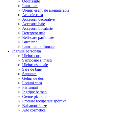
Odorizante
Lumanari
Uleiuri esentiale aromaterapie
Articole casa
Accesorii decorative
Accesorii baie
Accesorii bucatarie
Detergent rufe
Betisoare parfumate
Bucatarie
Lumanari parfumate
Ingrijire personala
Uleiuri corp
Sampoane si masti
Uleiuri esentiale
Sare de baie
Sapunuri
Geluri de dus
Lotiuni corp
Parfumuri
Ingrijire barbati
Creme picioare
Produse recuperare sportiva
Balsamuri buze
Alte cosmetice