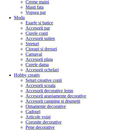
Creme maini
Masti fata
Vopsea par
Moda
Esarfe si batice
Accesorii par
Curele copii
Accesorii sutien
Sireturi
Ciorapi si dresuri
Carnaval
Accesorii plaja
Curele dama
Accesorii ochelari
Hobby creativ
Seturi creative copii
Accesorii scoala
Accesorii decorative lemn
Accesorii aranjamente decorative
Accesorii camping si drumetii
Ornamente decorative
Cadouri
Articole voiaj
Coronite decorative
Pene decorative