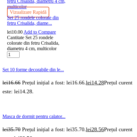
Vizualizare Rapidă
Set 25 rondele colorate din
fetru Crisalida, diame...
lei
10.00
Add to Compare
Cantitate Set 25 rondele
colorate din fetru Crisalida,
diametru 4 cm, multicolor
Set 10 forme decorabile din le...
lei
16.66
Prețul inițial a fost: lei16.66.
lei
14.28
Prețul curent
este: lei14.28.
Masca de dormit pentru calator...
lei
35.70
Prețul inițial a fost: lei35.70.
lei
28.56
Prețul curent