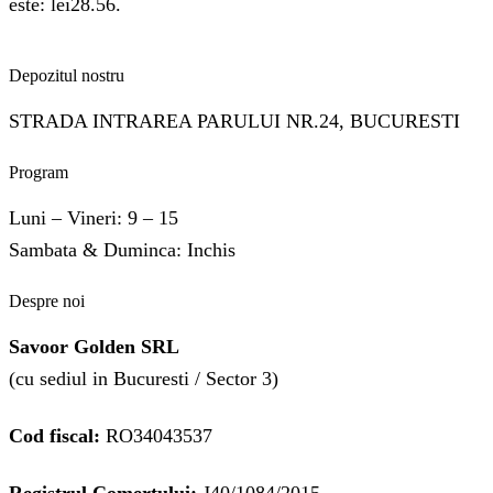
este: lei28.56.
Depozitul nostru
STRADA INTRAREA PARULUI NR.24, BUCURESTI
Program
Luni – Vineri: 9 – 15
Sambata & Duminca: Inchis
Despre noi
Savoor Golden SRL
(cu sediul in Bucuresti / Sector 3)
Cod fiscal:
RO34043537
Registrul Comertului:
J40/1084/2015 .