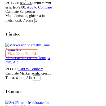
lei117.88.
lei
79.80
Prețul curent
este: lei79.80.
Add to Compare
Cantitate Set pentru
Molibdomanta, ghicirea in
metal topit, 7 piese
1 în stoc
Vizualizare Rapidă
Marker acrilic creativ Toma, 4
mm, Alb
lei
33.00
Add to Compare
Cantitate Marker acrilic creativ
Toma, 4 mm, Alb
13 în stoc