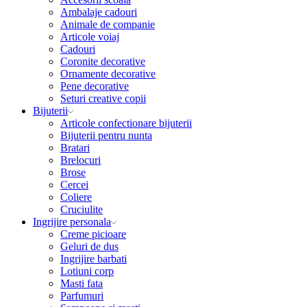
Ambalaje cadouri
Animale de companie
Articole voiaj
Cadouri
Coronite decorative
Ornamente decorative
Pene decorative
Seturi creative copii
Bijuterii
Articole confectionare bijuterii
Bijuterii pentru nunta
Bratari
Brelocuri
Brose
Cercei
Coliere
Cruciulite
Ingrijire personala
Creme picioare
Geluri de dus
Ingrijire barbati
Lotiuni corp
Masti fata
Parfumuri