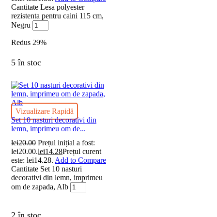
Cantitate Lesa polyester
rezistenta pentru caini 115 cm,
Negru
Redus
29%
5 în stoc
Vizualizare Rapidă
Set 10 nasturi decorativi din
lemn, imprimeu om de...
lei
20.00
Prețul inițial a fost:
lei20.00.
lei
14.28
Prețul curent
este: lei14.28.
Add to Compare
Cantitate Set 10 nasturi
decorativi din lemn, imprimeu
om de zapada, Alb
2 în stoc