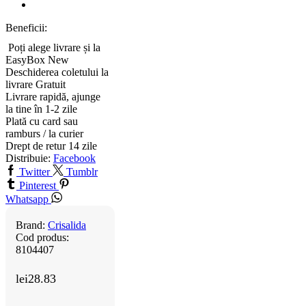
Beneficii:
Poți alege livrare și la
EasyBox
New
Deschiderea coletului la
livrare
Gratuit
Livrare rapidă, ajunge
la tine în 1-2 zile
Plată cu card sau
ramburs / la curier
Drept de retur 14 zile
Distribuie:
Facebook
Twitter
Tumblr
Pinterest
Whatsapp
Brand:
Crisalida
Cod produs:
8104407
lei
28.83