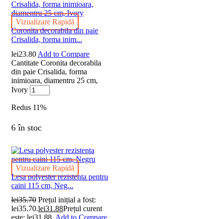
Vizualizare Rapidă
Coronita decorabila din paie
Crisalida, forma inim...
lei
23.80
Add to Compare
Cantitate Coronita decorabila
din paie Crisalida, forma
inimioara, diamentru 25 cm,
Ivory
Redus
11%
6 în stoc
Vizualizare Rapidă
Lesa polyester rezistenta pentru
caini 115 cm, Neg...
lei
35.70
Prețul inițial a fost:
lei35.70.
lei
31.88
Prețul curent
este: lei31.88.
Add to Compare