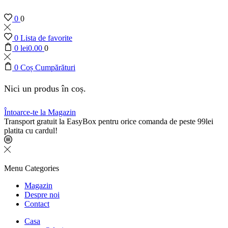
0
0
0
Lista de favorite
0
lei
0.00
0
0
Coș Cumpărături
Nici un produs în coș.
Întoarce-te la Magazin
Transport gratuit la EasyBox pentru orice comanda de peste 99lei
platita cu cardul!
Menu
Categories
Magazin
Despre noi
Contact
Casa