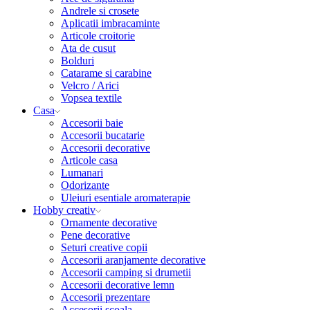
Andrele si crosete
Aplicatii imbracaminte
Articole croitorie
Ata de cusut
Bolduri
Catarame si carabine
Velcro / Arici
Vopsea textile
Casa
Accesorii baie
Accesorii bucatarie
Accesorii decorative
Articole casa
Lumanari
Odorizante
Uleiuri esentiale aromaterapie
Hobby creativ
Ornamente decorative
Pene decorative
Seturi creative copii
Accesorii aranjamente decorative
Accesorii camping si drumetii
Accesorii decorative lemn
Accesorii prezentare
Accesorii scoala