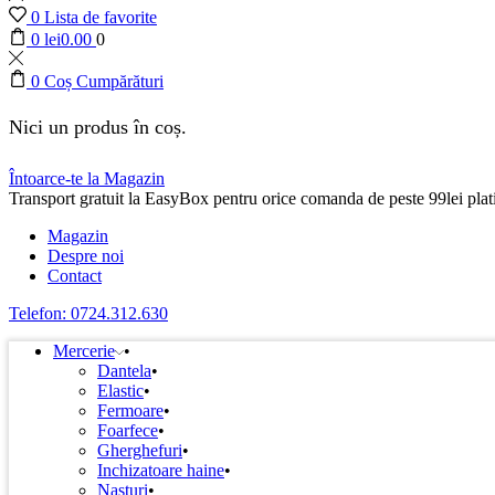
0
Lista de favorite
0
lei
0.00
0
0
Coș Cumpărături
Nici un produs în coș.
Întoarce-te la Magazin
Transport gratuit la EasyBox pentru orice comanda de peste 99lei plati
Magazin
Despre noi
Contact
Telefon: 0724.312.630
Mercerie
Dantela
Elastic
Fermoare
Foarfece
Gherghefuri
Inchizatoare haine
Nasturi