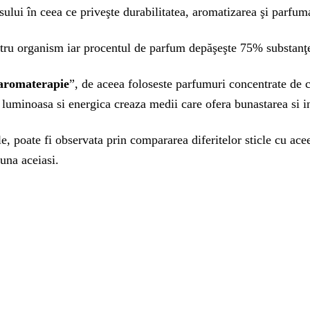
lui în ceea ce priveşte durabilitatea, aromatizarea şi parfuma
entru organism iar procentul de parfum depăşeşte 75% substanţ
aromaterapie
”, de aceea foloseste parfumuri concentrate de ca
ai luminoasa si energica creaza medii care ofera bunastarea si i
e, poate fi observata prin compararea diferitelor sticle cu ace
auna aceiasi.