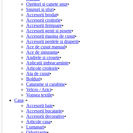
Opritori si capete snur
Snururi si sfori
Accesorii brodat
Accesorii croitorie
Accesorii fermoare
Accesorii genti si posete
Accesorii masina de cusut
Accesorii perdele si draperii
Ace de cusut manual
Ace de siguranta
Andrele si crosete
Aplicatii imbracaminte
Articole croitorie
Ata de cusut
Bolduri
Catarame si carabine
Velcro / Arici
Vopsea textile
Casa
Accesorii baie
Accesorii bucatarie
Accesorii decorative
Articole casa
Lumanari
Odorizante