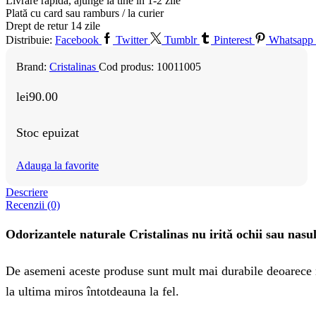
Livrare rapidă, ajunge la tine în 1-2 zile
Plată cu card sau ramburs / la curier
Drept de retur 14 zile
Distribuie:
Facebook
Twitter
Tumblr
Pinterest
Whatsapp
Brand:
Cristalinas
Cod produs:
10011005
lei
90.00
Stoc epuizat
Adauga la favorite
Descriere
Recenzii (0)
Odorizantele naturale Cristalinas nu irită ochii sau nasu
De asemeni aceste produse sunt mult mai durabile deoarece n
la ultima miros întotdeauna la fel.