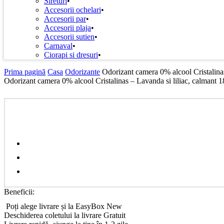
Sireturi
Accesorii ochelari
Accesorii par
Accesorii plaja
Accesorii sutien
Carnaval
Ciorapi si dresuri
Prima pagină
Casa
Odorizante
Odorizant camera 0% alcool Cristalinas
Odorizant camera 0% alcool Cristalinas – Lavanda si liliac, calmant 
Beneficii:
Poți alege livrare și la EasyBox
New
Deschiderea coletului la livrare
Gratuit