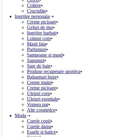
Coliere
Cruciulite
Ingrijire personala
Creme picioare
Geluri de dus
Ingrijire barbati
Lotiuni corp
Masti fata
Parfumuri
Sampoane si masti
Sapunuri
Sare de baie
Produse recuperare sportiva
Balsamuri buze
Creme maini
Creme picioare
Uleiuri corp
Uleiuri esentiale
Vopsea par
Alte cosmetice
Moda
Curele copii
Curele dama
Esarfe si batice