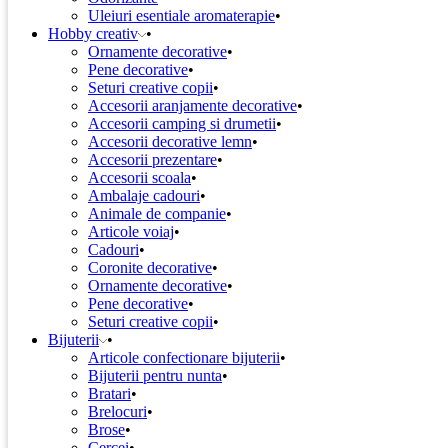
Uleiuri esentiale aromaterapie
Hobby creativ
Ornamente decorative
Pene decorative
Seturi creative copii
Accesorii aranjamente decorative
Accesorii camping si drumetii
Accesorii decorative lemn
Accesorii prezentare
Accesorii scoala
Ambalaje cadouri
Animale de companie
Articole voiaj
Cadouri
Coronite decorative
Ornamente decorative
Pene decorative
Seturi creative copii
Bijuterii
Articole confectionare bijuterii
Bijuterii pentru nunta
Bratari
Brelocuri
Brose
Cercei