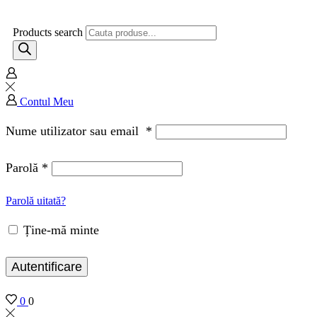
Products search
Contul Meu
Nume utilizator sau email
*
Parolă
*
Parolă uitată?
Ține-mă minte
Autentificare
0
0