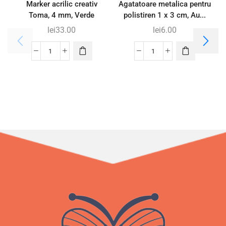
Marker acrilic creativ
Agatatoare metalica pentru
Toma, 4 mm, Verde
polistiren 1 x 3 cm, Au...
d
lei
33.00
lei
6.00