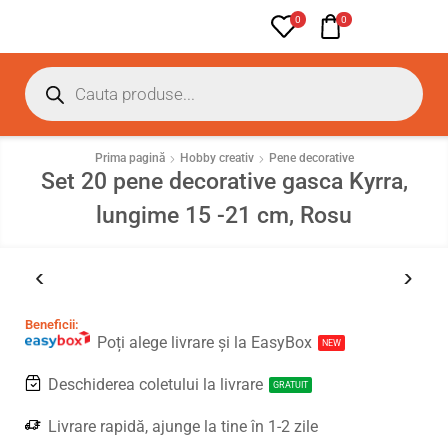
0
0
Prima pagină
Hobby creativ
Pene decorative
Set 20 pene decorative gasca Kyrra,
lungime 15 -21 cm, Rosu
Beneficii:
Poți alege livrare și la EasyBox
NEW
Deschiderea coletului la livrare
GRATUIT
Livrare rapidă, ajunge la tine în 1-2 zile