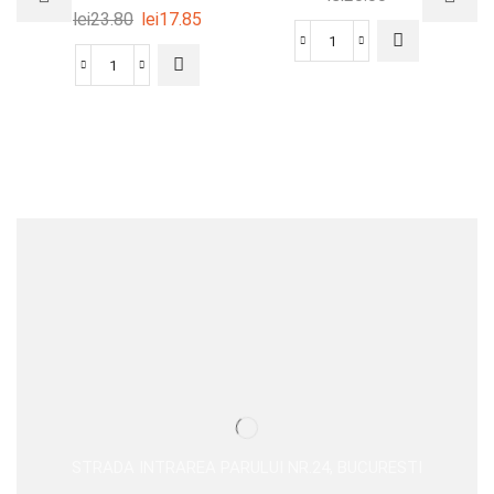
lei
23.80
lei
17.85
STRADA INTRAREA PARULUI NR.24, BUCURESTI