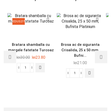
REDUS
21%
Bratara shamballa cu
Brosa ac de siguranta
margele fatetate Turcoaz
Crisalida, 25 x 50 mm,
Bufni...
lei
30.00
lei
23.80
lei
21.00