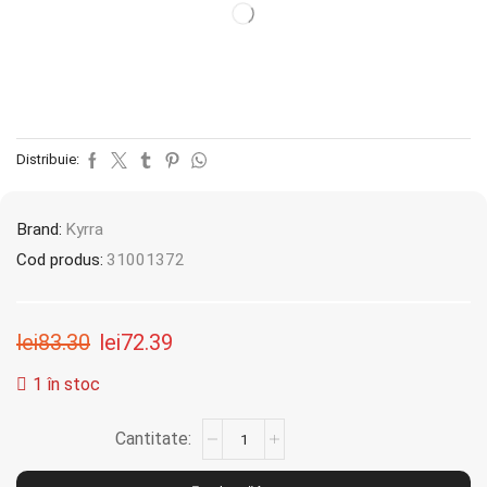
Distribuie:
Brand:
Kyrra
Cod produs:
31001372
lei
83.30
lei
72.39
1 în stoc