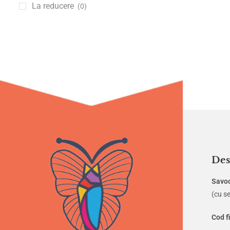
La reducere
(0)
Moda
(260)
Des
Savo
(cu se
Cod f