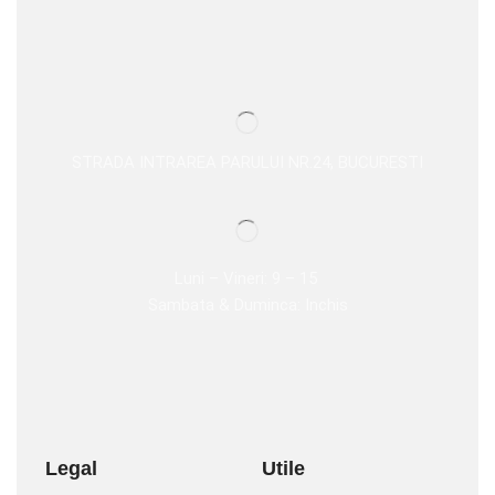
STRADA INTRAREA PARULUI NR.24, BUCURESTI
Luni – Vineri: 9 – 15
Sambata & Duminca: Inchis
Legal
Utile