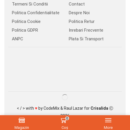
Termeni Si Conditii
Contact
Politica Confidentialitate
Despre Noi
Politica Cookie
Politica Retur
Politica GDPR
Inrebari Frecvente
ANPC
Plata Si Transport
♥
< / > with
by
CodeMix
&
Raul Lazar
for
Crisalida
Ⓒ
2026
0
Magazin
Coș
More