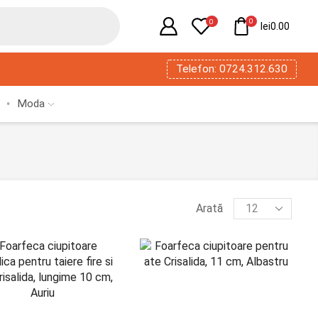
0
0
lei
0.00
Telefon: 0724.312.630
Moda
Arată