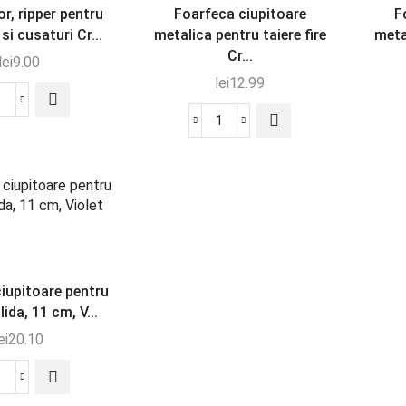
r, ripper pentru
Foarfeca ciupitoare
F
si cusaturi Cr...
metalica pentru taiere fire
meta
Cr...
lei
9.00
lei
12.99
iupitoare pentru
lida, 11 cm, V...
ei
20.10