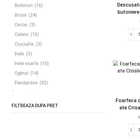
Descusato
Brelocuri
(16)
butoniere 
Brose
(24)
Cercei
(3)
Coliere
(10)
Cruciulite
(3)
Inele
(3)
Inele esarfa
(10)
Oglinzi
(14)
Pandantive
(92)
Casa
(252)
Foarfeca c
Accesorii baie
(6)
FILTREAZA DUPA PRET
ate Crisa
Accesorii bucatarie
(4)
l
Accesorii decorative
(3)
Articole casa
(2)