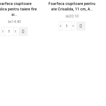
oarfeca ciupitoare
Foarfeca ciupitoare pentru
lica pentru taiere fire
ate Crisalida, 11 cm, A...
si...
lei
20.10
lei
14.40