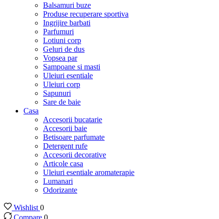
Balsamuri buze
Produse recuperare sportiva
Ingrijire barbati
Parfumuri
Lotiuni corp
Geluri de dus
Vopsea par
Sampoane si masti
Uleiuri esentiale
Uleiuri corp
Sapunuri
Sare de baie
Casa
Accesorii bucatarie
Accesorii baie
Betisoare parfumate
Detergent rufe
Accesorii decorative
Articole casa
Uleiuri esentiale aromaterapie
Lumanari
Odorizante
Wishlist
0
Compare
0