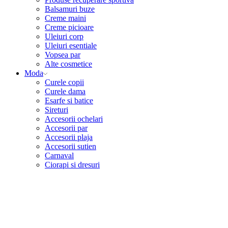
Balsamuri buze
Creme maini
Creme picioare
Uleiuri corp
Uleiuri esentiale
Vopsea par
Alte cosmetice
Moda
Curele copii
Curele dama
Esarfe si batice
Sireturi
Accesorii ochelari
Accesorii par
Accesorii plaja
Accesorii sutien
Carnaval
Ciorapi si dresuri