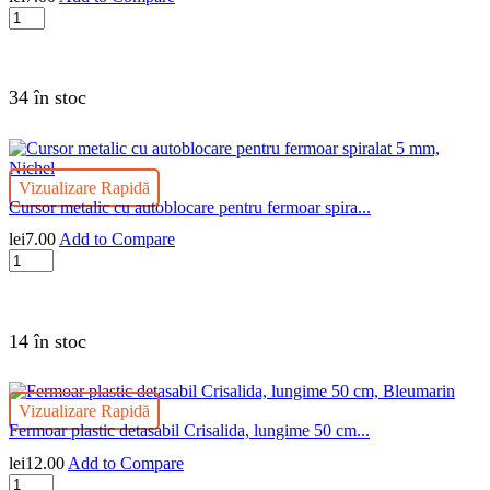
Cantitate
Cursor
metalic
cu
autoblocare
34 în stoc
pentru
fermoar
spiralat
5
Vizualizare Rapidă
mm,
Cursor metalic cu autoblocare pentru fermoar spira...
Negru
lei
7.00
Add to Compare
Cantitate
Cursor
metalic
cu
autoblocare
14 în stoc
pentru
fermoar
spiralat
Vizualizare Rapidă
5
Fermoar plastic detasabil Crisalida, lungime 50 cm...
mm,
Nichel
lei
12.00
Add to Compare
Cantitate