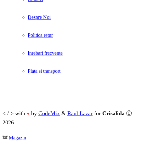
Despre Noi
Politica retur
Inrebari frecvente
Plata si transport
< / > with
by
CodeMix
&
Raul Lazar
for
Crisalida
Ⓒ
♥
2026
Magazin