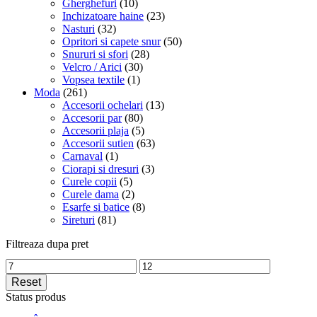
Gherghefuri
(10)
Inchizatoare haine
(23)
Nasturi
(32)
Opritori si capete snur
(50)
Snururi si sfori
(28)
Velcro / Arici
(30)
Vopsea textile
(1)
Moda
(261)
Accesorii ochelari
(13)
Accesorii par
(80)
Accesorii plaja
(5)
Accesorii sutien
(63)
Carnaval
(1)
Ciorapi si dresuri
(3)
Curele copii
(5)
Curele dama
(2)
Esarfe si batice
(8)
Sireturi
(81)
Filtreaza dupa pret
Min
Max
price
price
Reset
Status produs