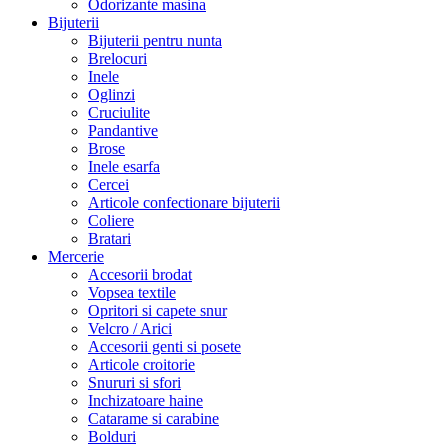
Odorizante masina
Bijuterii
Bijuterii pentru nunta
Brelocuri
Inele
Oglinzi
Cruciulite
Pandantive
Brose
Inele esarfa
Cercei
Articole confectionare bijuterii
Coliere
Bratari
Mercerie
Accesorii brodat
Vopsea textile
Opritori si capete snur
Velcro / Arici
Accesorii genti si posete
Articole croitorie
Snururi si sfori
Inchizatoare haine
Catarame si carabine
Bolduri