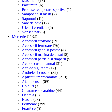
Masti fata
(13)
Parfumuri
(6)
Produse recuperare sportiva
(1)
Sampoane si masti
(7)
Sapunuri
(11)
Sare de baie
(17)
Uleiuri esentiale
(6)
Vopsea par
(3)
Mercerie
(1132)
Accesorii croitorie
(19)
Accesorii fermoare
(76)
Accesorii genti si posete
(4)
Accesorii masina de cusut
(8)
Accesorii perdele si draperii
(5)
Ace de cusut manual
(31)
Ace de siguranta
(17)
Andrele si crosete
(32)
Aplicatii imbracaminte
(219)
Ata de cusut
(69)
Bolduri
(3)
Catarame si carabine
(44)
Dantela
(5)
Elastic
(23)
Fermoare
(399)
Foarfece
(5)