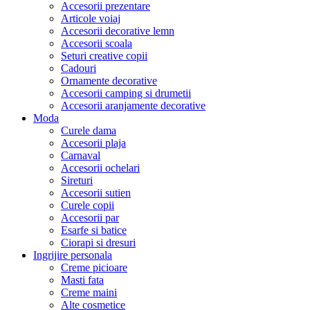
Accesorii prezentare
Articole voiaj
Accesorii decorative lemn
Accesorii scoala
Seturi creative copii
Cadouri
Ornamente decorative
Accesorii camping si drumetii
Accesorii aranjamente decorative
Moda
Curele dama
Accesorii plaja
Carnaval
Accesorii ochelari
Sireturi
Accesorii sutien
Curele copii
Accesorii par
Esarfe si batice
Ciorapi si dresuri
Ingrijire personala
Creme picioare
Masti fata
Creme maini
Alte cosmetice