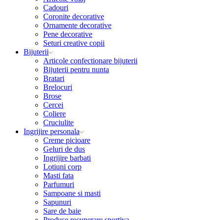
Cadouri
Coronite decorative
Ornamente decorative
Pene decorative
Seturi creative copii
Bijuterii
Articole confectionare bijuterii
Bijuterii pentru nunta
Bratari
Brelocuri
Brose
Cercei
Coliere
Cruciulite
Ingrijire personala
Creme picioare
Geluri de dus
Ingrijire barbati
Lotiuni corp
Masti fata
Parfumuri
Sampoane si masti
Sapunuri
Sare de baie
Produse recuperare sportiva