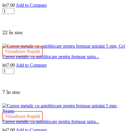
lei
7.00
Add to Compare
Cantitate
Cursor
metalic
cu
autoblocare
22 în stoc
pentru
fermoar
spiralat
Vizualizare Rapidă
5
Cursor metalic cu autoblocare pentru fermoar spira...
mm,
Alb
lei
7.00
Add to Compare
Cantitate
Cursor
metalic
cu
autoblocare
7 în stoc
pentru
fermoar
spiralat
5
Vizualizare Rapidă
mm,
Cursor metalic cu autoblocare pentru fermoar spira...
Gri
lei
7.00
Add to Compare