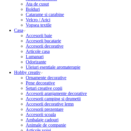
Ata de cusut
Bolduri
Catarame si carabine
Velcro / Arici
Vopsea textile
Casa
Accesorii baie
Accesorii bucatarie
Accesorii decorative
Articole casa
Lumanari
Odorizante
Uleiuri esentiale aromaterapie
Hobby creativ
Ornamente decorative
Pene decorative
Seturi creative copii
Accesorii aranjamente decorative
Accesorii camping si drumetii
Accesorii decorative lemn
Accesorii prezentare
Accesorii scoala
Ambalaje cadouri
Animale de companie
Articole voiaj