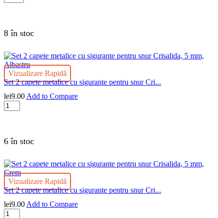
Fermoar
plastic
detasabil
Crisalida,
8 în stoc
lungime
50
cm,
Bleumarin
Vizualizare Rapidă
Set 2 capete metalice cu sigurante pentru snur Cri...
lei
9.00
Add to Compare
Cantitate
Set
2
capete
metalice
6 în stoc
cu
sigurante
pentru
snur
Vizualizare Rapidă
Crisalida,
Set 2 capete metalice cu sigurante pentru snur Cri...
5
mm,
lei
9.00
Add to Compare
Albastru
Cantitate