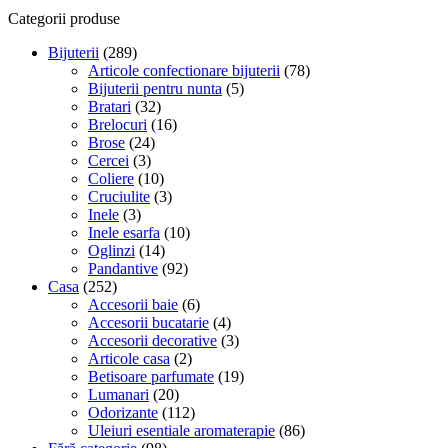
Set
2
Categorii produse
capete
Bijuterii
(289)
metalice
Articole confectionare bijuterii
(78)
cu
Bijuterii pentru nunta
(5)
sigurante
Bratari
(32)
pentru
Brelocuri
(16)
snur
Brose
(24)
Crisalida,
Cercei
(3)
5
Coliere
(10)
mm,
Cruciulite
(3)
Rosu
Inele
(3)
Inele esarfa
(10)
Oglinzi
(14)
Pandantive
(92)
Casa
(252)
Accesorii baie
(6)
Accesorii bucatarie
(4)
Accesorii decorative
(3)
Articole casa
(2)
Betisoare parfumate
(19)
Lumanari
(20)
Odorizante
(112)
Uleiuri esentiale aromaterapie
(86)