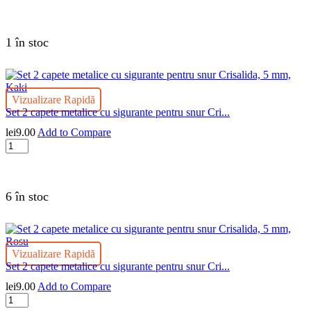
Set
2
capete
metalice
1 în stoc
cu
sigurante
pentru
snur
Vizualizare Rapidă
Crisalida,
Set 2 capete metalice cu sigurante pentru snur Cri...
5
mm,
lei
9.00
Add to Compare
Gri
Cantitate
deschis
Set
2
capete
metalice
6 în stoc
cu
sigurante
pentru
snur
Vizualizare Rapidă
Crisalida,
Set 2 capete metalice cu sigurante pentru snur Cri...
5
mm,
lei
9.00
Add to Compare
Kaki
Cantitate