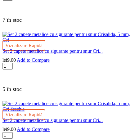
Set
2
capete
metalice
7 în stoc
cu
sigurante
pentru
snur
Vizualizare Rapidă
Crisalida,
Set 2 capete metalice cu sigurante pentru snur Cri...
5
mm,
lei
9.00
Add to Compare
Crem
Cantitate
Set
2
capete
metalice
5 în stoc
cu
sigurante
pentru
snur
Vizualizare Rapidă
Crisalida,
Set 2 capete metalice cu sigurante pentru snur Cri...
5
mm,
lei
9.00
Add to Compare
Gri
Cantitate