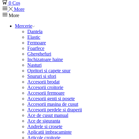
0
Coș
More
More
Mercerie
Dantela
Elastic
Fermoare
Foarfece
Gherghefuri
Inchizatoare haine
Nasturi
Opritori si capete snur
Snururi si sfori
Accesorii brodat
Accesorii croitorie
Accesorii fermoare
Accesorii genti si posete
Accesorii masina de cusut
Accesorii perdele si draperii
Ace de cusut manual
Ace de siguranta
Andrele si crosete
Aplicatii imbracaminte
Articole croitorie