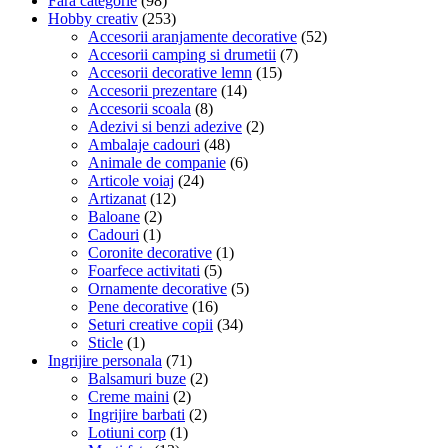
Fără categorie
(98)
Hobby creativ
(253)
Accesorii aranjamente decorative
(52)
Accesorii camping si drumetii
(7)
Accesorii decorative lemn
(15)
Accesorii prezentare
(14)
Accesorii scoala
(8)
Adezivi si benzi adezive
(2)
Ambalaje cadouri
(48)
Animale de companie
(6)
Articole voiaj
(24)
Artizanat
(12)
Baloane
(2)
Cadouri
(1)
Coronite decorative
(1)
Foarfece activitati
(5)
Ornamente decorative
(5)
Pene decorative
(16)
Seturi creative copii
(34)
Sticle
(1)
Ingrijire personala
(71)
Balsamuri buze
(2)
Creme maini
(2)
Ingrijire barbati
(2)
Lotiuni corp
(1)