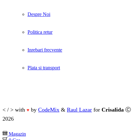
Despre Noi
Politica retur
Inrebari frecvente
Plata si transport
< / > with
by
CodeMix
&
Raul Lazar
for
Crisalida
Ⓒ
♥
2026
Magazin