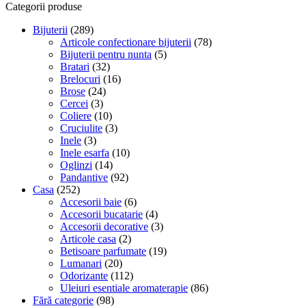
Categorii produse
Bijuterii
(289)
Articole confectionare bijuterii
(78)
Bijuterii pentru nunta
(5)
Bratari
(32)
Brelocuri
(16)
Brose
(24)
Cercei
(3)
Coliere
(10)
Cruciulite
(3)
Inele
(3)
Inele esarfa
(10)
Oglinzi
(14)
Pandantive
(92)
Casa
(252)
Accesorii baie
(6)
Accesorii bucatarie
(4)
Accesorii decorative
(3)
Articole casa
(2)
Betisoare parfumate
(19)
Lumanari
(20)
Odorizante
(112)
Uleiuri esentiale aromaterapie
(86)
Fără categorie
(98)