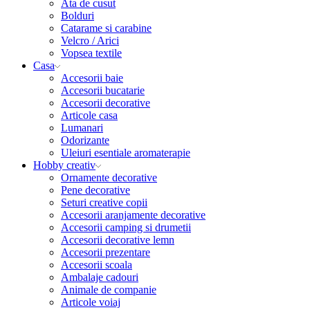
Ata de cusut
Bolduri
Catarame si carabine
Velcro / Arici
Vopsea textile
Casa
Accesorii baie
Accesorii bucatarie
Accesorii decorative
Articole casa
Lumanari
Odorizante
Uleiuri esentiale aromaterapie
Hobby creativ
Ornamente decorative
Pene decorative
Seturi creative copii
Accesorii aranjamente decorative
Accesorii camping si drumetii
Accesorii decorative lemn
Accesorii prezentare
Accesorii scoala
Ambalaje cadouri
Animale de companie
Articole voiaj