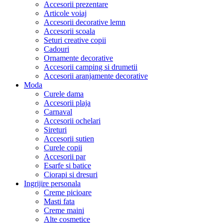
Accesorii prezentare
Articole voiaj
Accesorii decorative lemn
Accesorii scoala
Seturi creative copii
Cadouri
Ornamente decorative
Accesorii camping si drumetii
Accesorii aranjamente decorative
Moda
Curele dama
Accesorii plaja
Carnaval
Accesorii ochelari
Sireturi
Accesorii sutien
Curele copii
Accesorii par
Esarfe si batice
Ciorapi si dresuri
Ingrijire personala
Creme picioare
Masti fata
Creme maini
Alte cosmetice