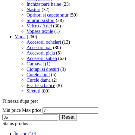
Inchizatoare haine
(23)
Nasturi
(32)
Opritori si capete snur
(50)
Snururi si sfori
(28)
Velcro / Arici
(30)
Vopsea textile
(1)
Moda
(260)
Accesorii ochelari
(13)
Accesorii par
(80)
Accesorii plaja
(5)
Accesorii sutien
(63)
Carnaval
(1)
Ciorapi si dresuri
(3)
Curele copii
(5)
Curele dama
(2)
Esarfe si batice
(8)
Sireturi
(80)
Filtreaza dupa pret
Min price
Max price
Reset
Status produs
În stoc
(10)