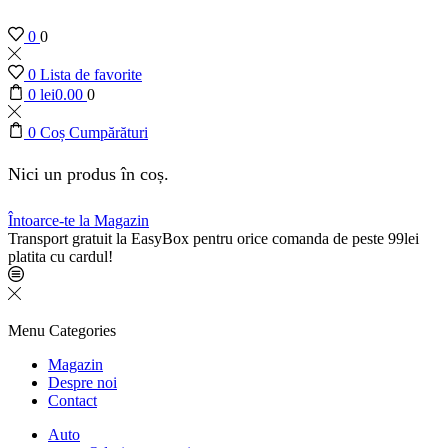
0
0
0
Lista de favorite
0
lei
0.00
0
0
Coș Cumpărături
Nici un produs în coș.
Întoarce-te la Magazin
Transport gratuit la EasyBox pentru orice comanda de peste 99lei
platita cu cardul!
Menu
Categories
Magazin
Despre noi
Contact
Auto