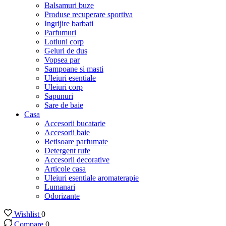
Balsamuri buze
Produse recuperare sportiva
Ingrijire barbati
Parfumuri
Lotiuni corp
Geluri de dus
Vopsea par
Sampoane si masti
Uleiuri esentiale
Uleiuri corp
Sapunuri
Sare de baie
Casa
Accesorii bucatarie
Accesorii baie
Betisoare parfumate
Detergent rufe
Accesorii decorative
Articole casa
Uleiuri esentiale aromaterapie
Lumanari
Odorizante
Wishlist
0
Compare
0