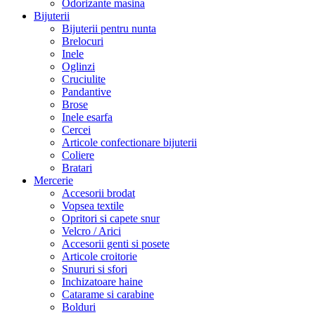
Odorizante masina
Bijuterii
Bijuterii pentru nunta
Brelocuri
Inele
Oglinzi
Cruciulite
Pandantive
Brose
Inele esarfa
Cercei
Articole confectionare bijuterii
Coliere
Bratari
Mercerie
Accesorii brodat
Vopsea textile
Opritori si capete snur
Velcro / Arici
Accesorii genti si posete
Articole croitorie
Snururi si sfori
Inchizatoare haine
Catarame si carabine
Bolduri