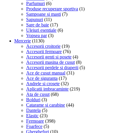
Parfumuri
(6)
Produse recuperare sportiva
(1)
Sampoane si masti
(7)
Sapunuri
(11)
Sare de baie
(17)
Uleiuri esentiale
(6)
Vopsea par
(3)
Mercerie
(1130)
Accesorii croitorie
(19)
Accesorii fermoare
(76)
Accesorii genti si posete
(4)
Accesorii masina de cusut
(8)
Accesorii perdele si draperii
(5)
Ace de cusut manual
(31)
Ace de siguranta
(17)
Andrele si crosete
(32)
Aplicatii imbracaminte
(219)
Ata de cusut
(68)
Bolduri
(3)
Catarame si carabine
(44)
Dantela
(5)
Elastic
(23)
Fermoare
(398)
Foarfece
(5)
Gherghefuri
(10)