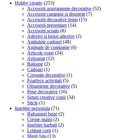
Hobby creativ
(253)
Accesorii aranjamente decorative
(52)
Accesorii camping si drumetii
(7)
Accesorii decorative lemn
(15)
Accesorii prezentare
(14)
Accesorii scoala
(8)
Adezivi si benzi adezive
(2)
Ambalaje cadouri
(48)
Animale de companie
(6)
Articole voiaj
(24)
Artizanat
(12)
Baloane
(2)
Cadouri
(1)
Coronite decorative
(1)
Foarfece activitati
(5)
Ornamente decorative
(5)
Pene decorative
(16)
Seturi creative copii
(34)
Sticle
(1)
Ingrijire personala
(71)
Balsamuri buze
(2)
Creme maini
(2)
Ingrijire barbati
(2)
Lotiuni corp
(1)
Masti fata
(13)