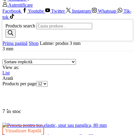
Autentificare
Facebook
Youtube
Twitter
Instagram
Whatssap
Tik-
tok
Products search
Prima pagină
Shop
Latime: produs
3 mm
3 mm
View as:
List
Arată
Products per page
7 în stoc
Vizualizare Rapidă