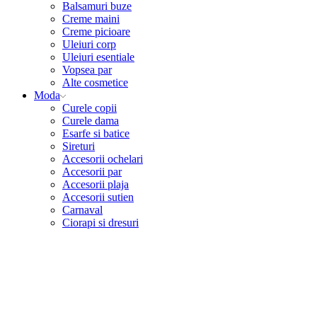
Balsamuri buze
Creme maini
Creme picioare
Uleiuri corp
Uleiuri esentiale
Vopsea par
Alte cosmetice
Moda
Curele copii
Curele dama
Esarfe si batice
Sireturi
Accesorii ochelari
Accesorii par
Accesorii plaja
Accesorii sutien
Carnaval
Ciorapi si dresuri