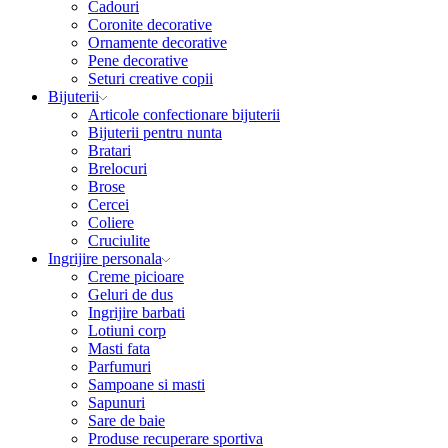
Cadouri
Coronite decorative
Ornamente decorative
Pene decorative
Seturi creative copii
Bijuterii
Articole confectionare bijuterii
Bijuterii pentru nunta
Bratari
Brelocuri
Brose
Cercei
Coliere
Cruciulite
Ingrijire personala
Creme picioare
Geluri de dus
Ingrijire barbati
Lotiuni corp
Masti fata
Parfumuri
Sampoane si masti
Sapunuri
Sare de baie
Produse recuperare sportiva