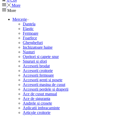
0
Coș
More
More
Mercerie
Dantela
Elastic
Fermoare
Foarfece
Gherghefuri
Inchizatoare haine
Nasturi
Opritori si capete snur
Snururi si sfori
Accesorii brodat
Accesorii croitorie
Accesorii fermoare
Accesorii genti si posete
Accesorii masina de cusut
Accesorii perdele si draperii
Ace de cusut manual
Ace de siguranta
Andrele si crosete
Aplicatii imbracaminte
Articole croitorie