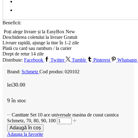
Beneficii:
Poți alege livrare și la EasyBox
New
Deschiderea coletului la livrare
Gratuit
Livrare rapidă, ajunge la tine în 1-2 zile
Plată cu card sau ramburs / la curier
Drept de retur 14 zile
Distribuie:
Facebook
Twitter
Tumblr
Pinterest
Whatsapp
Brand:
Schmetz
Cod produs:
020102
lei
30.00
9 în stoc
Cantitate Set 10 ace universale masina de cusut casnica
Schmetz, 70, 80, 90, 100
Adaugă în coș
Adauga la favorite