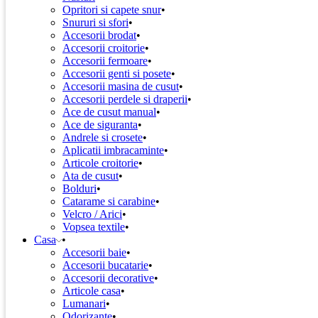
Opritori si capete snur
Snururi si sfori
Accesorii brodat
Accesorii croitorie
Accesorii fermoare
Accesorii genti si posete
Accesorii masina de cusut
Accesorii perdele si draperii
Ace de cusut manual
Ace de siguranta
Andrele si crosete
Aplicatii imbracaminte
Articole croitorie
Ata de cusut
Bolduri
Catarame si carabine
Velcro / Arici
Vopsea textile
Casa
Accesorii baie
Accesorii bucatarie
Accesorii decorative
Articole casa
Lumanari
Odorizante