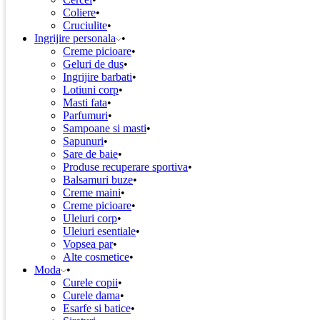
Coliere
Cruciulite
Ingrijire personala
Creme picioare
Geluri de dus
Ingrijire barbati
Lotiuni corp
Masti fata
Parfumuri
Sampoane si masti
Sapunuri
Sare de baie
Produse recuperare sportiva
Balsamuri buze
Creme maini
Creme picioare
Uleiuri corp
Uleiuri esentiale
Vopsea par
Alte cosmetice
Moda
Curele copii
Curele dama
Esarfe si batice