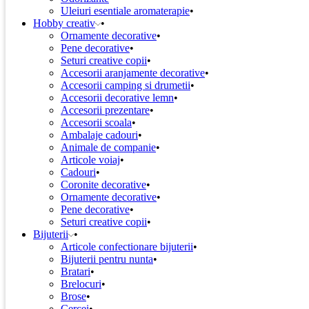
Uleiuri esentiale aromaterapie
Hobby creativ
Ornamente decorative
Pene decorative
Seturi creative copii
Accesorii aranjamente decorative
Accesorii camping si drumetii
Accesorii decorative lemn
Accesorii prezentare
Accesorii scoala
Ambalaje cadouri
Animale de companie
Articole voiaj
Cadouri
Coronite decorative
Ornamente decorative
Pene decorative
Seturi creative copii
Bijuterii
Articole confectionare bijuterii
Bijuterii pentru nunta
Bratari
Brelocuri
Brose
Cercei