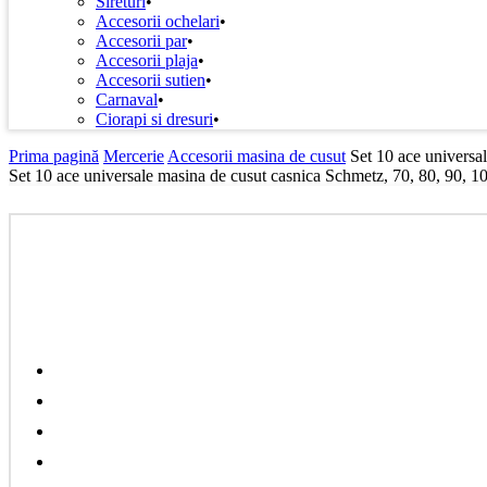
Sireturi
Accesorii ochelari
Accesorii par
Accesorii plaja
Accesorii sutien
Carnaval
Ciorapi si dresuri
Prima pagină
Mercerie
Accesorii masina de cusut
Set 10 ace universa
Set 10 ace universale masina de cusut casnica Schmetz, 70, 80, 90, 1