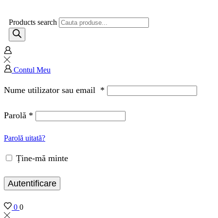
Products search
Contul Meu
Nume utilizator sau email
*
Parolă
*
Parolă uitată?
Ține-mă minte
Autentificare
0
0