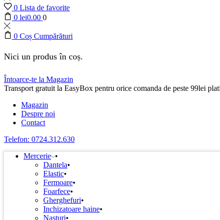
0
Lista de favorite
0
lei
0.00
0
0
Coș Cumpărături
Nici un produs în coș.
Întoarce-te la Magazin
Transport gratuit la EasyBox pentru orice comanda de peste 99lei plati
Magazin
Despre noi
Contact
Telefon: 0724.312.630
Mercerie
Dantela
Elastic
Fermoare
Foarfece
Gherghefuri
Inchizatoare haine
Nasturi