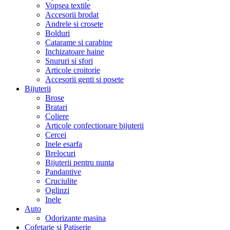
Vopsea textile
Accesorii brodat
Andrele si crosete
Bolduri
Catarame si carabine
Inchizatoare haine
Snururi si sfori
Articole croitorie
Accesorii genti si posete
Bijuterii
Brose
Bratari
Coliere
Articole confectionare bijuterii
Cercei
Inele esarfa
Brelocuri
Bijuterii pentru nunta
Pandantive
Cruciulite
Oglinzi
Inele
Auto
Odorizante masina
Cofetarie si Patiserie