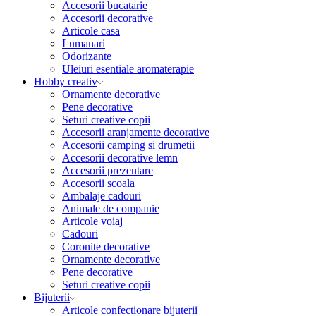
Accesorii bucatarie
Accesorii decorative
Articole casa
Lumanari
Odorizante
Uleiuri esentiale aromaterapie
Hobby creativ
Ornamente decorative
Pene decorative
Seturi creative copii
Accesorii aranjamente decorative
Accesorii camping si drumetii
Accesorii decorative lemn
Accesorii prezentare
Accesorii scoala
Ambalaje cadouri
Animale de companie
Articole voiaj
Cadouri
Coronite decorative
Ornamente decorative
Pene decorative
Seturi creative copii
Bijuterii
Articole confectionare bijuterii