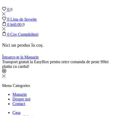
0
0
0
Lista de favorite
0
lei
0.00
0
0
Coș Cumpărături
Nici un produs în coș.
Întoarce-te la Magazin
Transport gratuit la EasyBox pentru orice comanda de peste 99lei
platita cu cardul!
Menu
Categories
Magazin
Despre noi
Contact
Casa