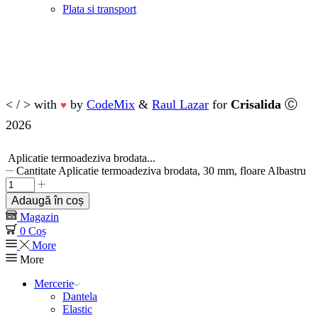
Plata si transport
< / > with
by
CodeMix
&
Raul Lazar
for
Crisalida
Ⓒ
♥
2026
Aplicatie termoadeziva brodata...
Cantitate Aplicatie termoadeziva brodata, 30 mm, floare Albastru
Adaugă în coș
Magazin
0
Coș
More
More
Mercerie
Dantela
Elastic