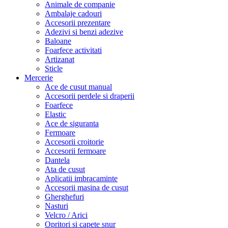
Animale de companie
Ambalaje cadouri
Accesorii prezentare
Adezivi si benzi adezive
Baloane
Foarfece activitati
Artizanat
Sticle
Mercerie
Ace de cusut manual
Accesorii perdele si draperii
Foarfece
Elastic
Ace de siguranta
Fermoare
Accesorii croitorie
Accesorii fermoare
Dantela
Ata de cusut
Aplicatii imbracaminte
Accesorii masina de cusut
Gherghefuri
Nasturi
Velcro / Arici
Opritori si capete snur