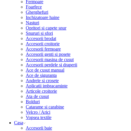
Fermoare
Foarfece
Gherghefuri
Inchizatoare haine
Nasturi
Opritori si capete snur
Snururi si sfori
Accesorii brodat
Accesorii croitorie
Accesorii fermoare
Accesorii genti si posete
Accesorii masina de cusut
Accesorii perdele si draperii
Ace de cusut manual
Ace de siguranta
Andrele si crosete
Aplicatii imbracaminte
Articole croitorie
Ata de cusut
Bolduri
Catarame si carabine
Velcro / Arici
Vopsea textile
Casa
Accesorii baie