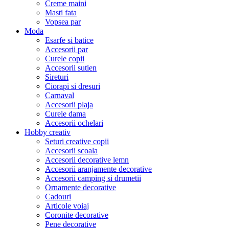
Creme maini
Masti fata
Vopsea par
Moda
Esarfe si batice
Accesorii par
Curele copii
Accesorii sutien
Sireturi
Ciorapi si dresuri
Carnaval
Accesorii plaja
Curele dama
Accesorii ochelari
Hobby creativ
Seturi creative copii
Accesorii scoala
Accesorii decorative lemn
Accesorii aranjamente decorative
Accesorii camping si drumetii
Ornamente decorative
Cadouri
Articole voiaj
Coronite decorative
Pene decorative