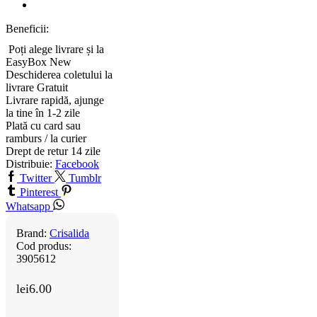
Beneficii:
Poți alege livrare și la
EasyBox
New
Deschiderea coletului la
livrare
Gratuit
Livrare rapidă, ajunge
la tine în 1-2 zile
Plată cu card sau
ramburs / la curier
Drept de retur 14 zile
Distribuie:
Facebook
Twitter
Tumblr
Pinterest
Whatsapp
Brand:
Crisalida
Cod produs:
3905612
lei
6.00