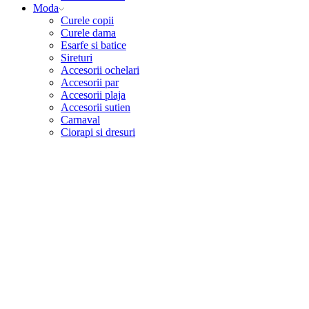
Moda
Curele copii
Curele dama
Esarfe si batice
Sireturi
Accesorii ochelari
Accesorii par
Accesorii plaja
Accesorii sutien
Carnaval
Ciorapi si dresuri