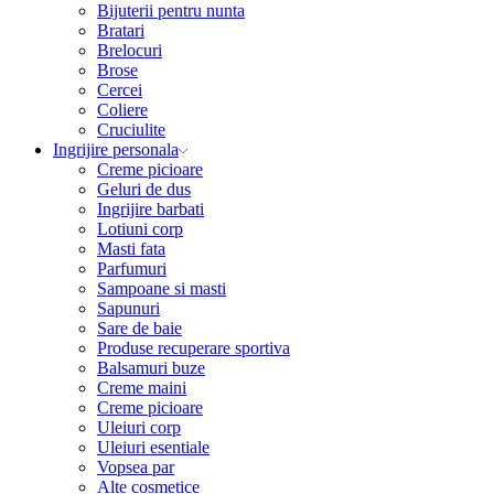
Bijuterii pentru nunta
Bratari
Brelocuri
Brose
Cercei
Coliere
Cruciulite
Ingrijire personala
Creme picioare
Geluri de dus
Ingrijire barbati
Lotiuni corp
Masti fata
Parfumuri
Sampoane si masti
Sapunuri
Sare de baie
Produse recuperare sportiva
Balsamuri buze
Creme maini
Creme picioare
Uleiuri corp
Uleiuri esentiale
Vopsea par
Alte cosmetice