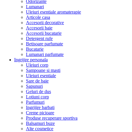
Odorizante
Lumanari
Uleiuri esentiale aromaterapie
Articole casa
Accesorii decorative
Accesorii baie
Accesorii bucatarie
Detergent rufe
Betisoare parfumate
Bucatarie
Lumanari parfumate
Ingrijire personala
Uleiuri corp
Sampoane si masti
Uleiuri esentiale
Sare de baie
Sapunuri
Geluri de dus
Lotiuni corp
Parfumuri
Ingrijire barbati
Creme picioare
Produse recuperare sportiva
Balsamuri buze
Alte cosmetice