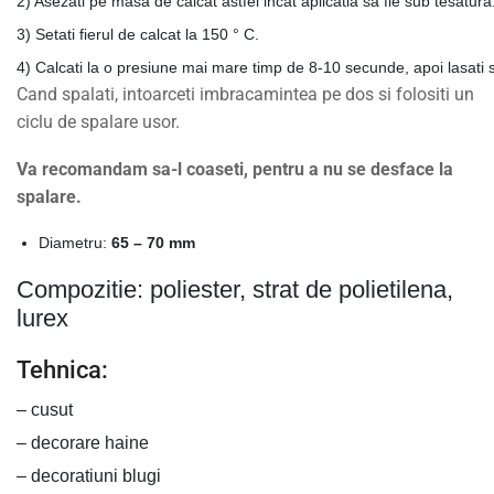
2) Asezati pe masa de calcat astfel incat aplicatia sa fie sub tesatura
3) Setati fierul de calcat la 150 ° C.
4) Calcati la o presiune mai mare timp de 8-10 secunde, apoi lasati 
Cand spalati, intoarceti imbracamintea pe dos si folositi un
ciclu de spalare usor.
Va recomandam sa-l coaseti, pentru a nu se desface la
spalare.
Diametru:
65 – 70 mm
Compozitie: poliester, strat de polietilena,
lurex
Tehnica:
– cusut
– decorare haine
– decoratiuni blugi