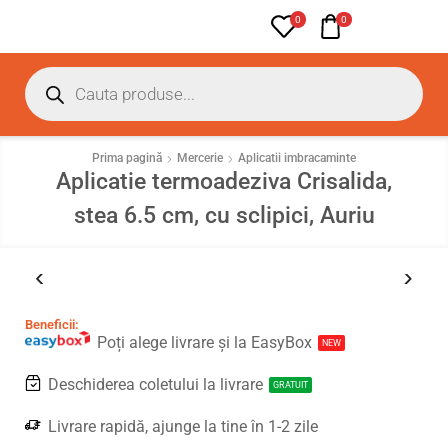
0
0
Prima pagină
Mercerie
Aplicatii imbracaminte
Aplicatie termoadeziva Crisalida,
stea 6.5 cm, cu sclipici, Auriu
Beneficii:
Poți alege livrare și la EasyBox
NEW
Deschiderea coletului la livrare
GRATUIT
Livrare rapidă, ajunge la tine în 1-2 zile