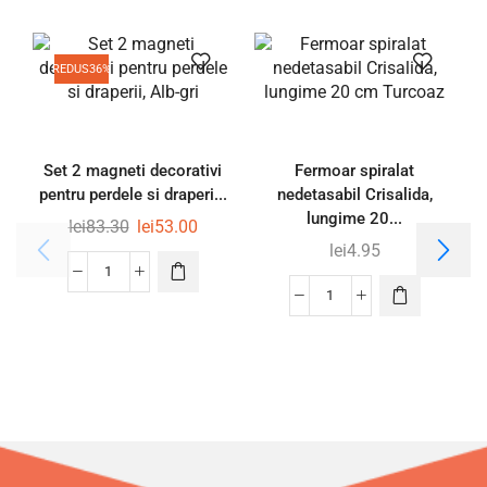
REDUS
36%
Set 2 magneti decorativi
Fermoar spiralat
pentru perdele si draperi...
nedetasabil Crisalida,
lungime 20...
lei
83.30
lei
53.00
lei
4.95