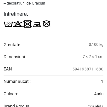
– decoratiuni de Craciun
Intretinere:
Greutate
0.100 kg
Dimensiuni
7 × 7 × 1 cm
EAN
5941938711680
Numar Bucati:
1
Culoare:
Auriu
Brand Produs
Crisalida