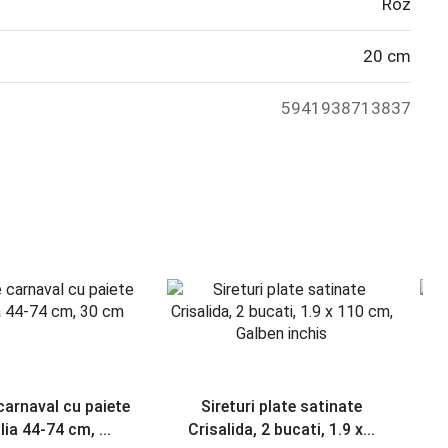
Roz
20 cm
5941938713837
carnaval cu paiete
Sireturi plate satinate
lia 44-74 cm, ...
Crisalida, 2 bucati, 1.9 x...
su