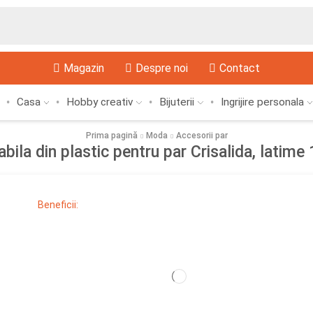
Magazin
Despre noi
Contact
Casa
Hobby creativ
Bijuterii
Ingrijire personala
Prima pagină
Moda
Accesorii par
bila din plastic pentru par Crisalida, latime
Beneficii: