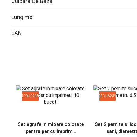
Culoare De Baza
Lungime:
EAN
REDUS
20%
REDUS
24%
Set agrafe inimioare colorate
Set 2 pernite silic
pentru par cu imprim...
sani, diametru