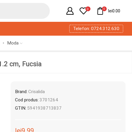
0
0
lei
0.00
Telefon: 0724.312.630
Moda
 1.2 cm, Fucsia
Brand:
Crisalida
Cod produs:
3701264
GTIN:
5941938713837
lei
9.99