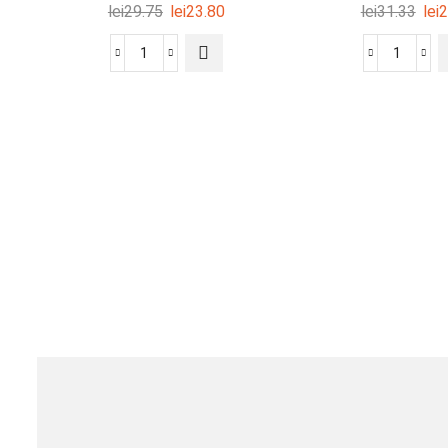
lei
29.75
lei
23.80
lei
31.33
lei
2