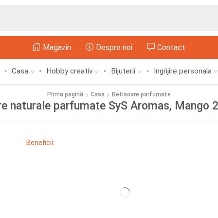
Magazin
Despre noi
Contact
Casa
Hobby creativ
Bijuterii
Ingrijire personala
Prima pagină
Casa
Betisoare parfumate
re naturale parfumate SyS Aromas, Mango 2
Beneficii: