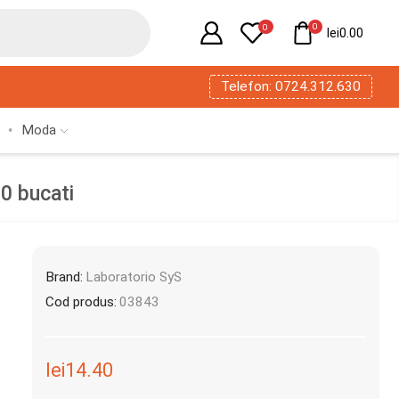
0
0
lei
0.00
Telefon: 0724.312.630
Moda
0 bucati
Brand:
Laboratorio SyS
Cod produs:
03843
lei
14.40