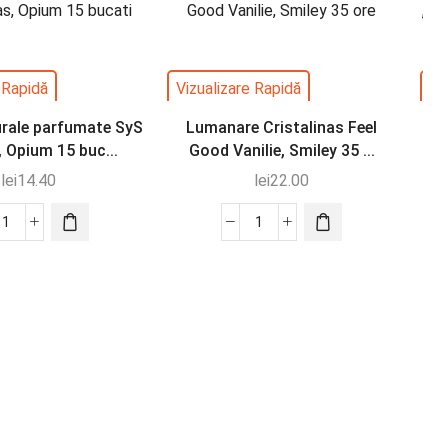
 Rapidă
Vizualizare Rapidă
Vi
urale parfumate SyS
Lumanare Cristalinas Feel
Od
 Opium 15 buc...
Good Vanilie, Smiley 35 ...
„
lei
14.40
lei
22.00