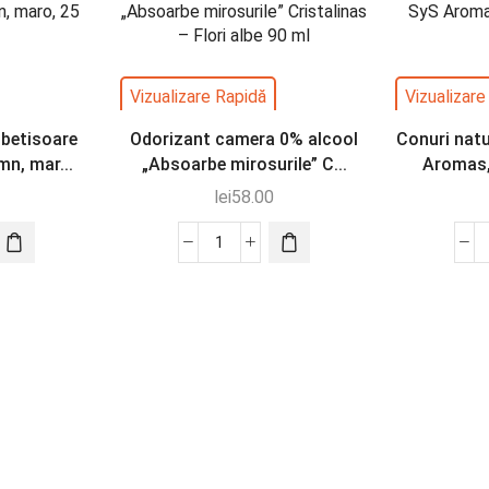
Vizualizare Rapidă
Vizualizare
 betisoare
Odorizant camera 0% alcool
Conuri nat
mn, mar...
„Absoarbe mirosurile” C...
Aromas,
lei
58.00