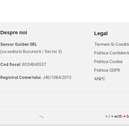
Despre noi
Legal
Termeni Si Conditi
Savoor Golden SRL
(cu sediul in Bucuresti / Sector 3)
Politica Confidenti
Politica Cookie
Cod fiscal:
RO34043537
Politica GDPR
Registrul Comertului:
J40/1084/2015 .
ANPC
♥
< / > with
b