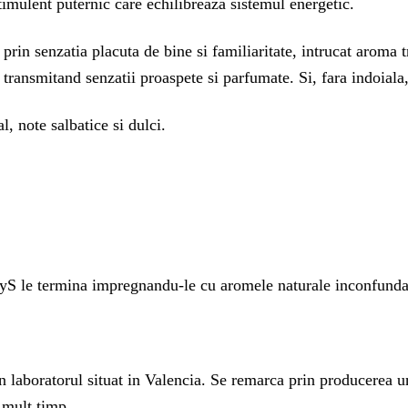
stimulent puternic care echilibreaza sistemul energetic.
rin senzatia placuta de bine si familiaritate, intrucat aroma t
, transmitand senzatii proaspete si parfumate. Si, fara indoiala
al, note salbatice si dulci.
 SyS le termina impregnandu-le cu aromele naturale inconfunda
n laboratorul situat in Valencia. Se remarca prin producerea un
 mult timp.