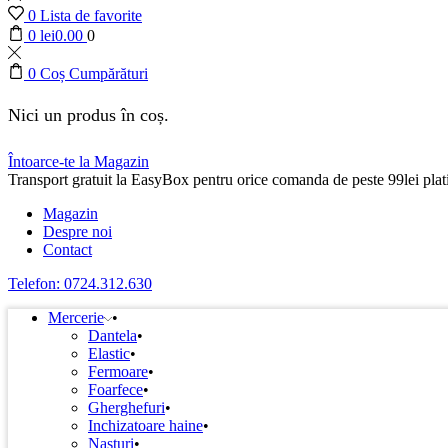
0
Lista de favorite
0
lei
0.00
0
0
Coș Cumpărături
Nici un produs în coș.
Întoarce-te la Magazin
Transport gratuit la EasyBox pentru orice comanda de peste 99lei plati
Magazin
Despre noi
Contact
Telefon: 0724.312.630
Mercerie
Dantela
Elastic
Fermoare
Foarfece
Gherghefuri
Inchizatoare haine
Nasturi