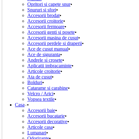
Opritori si capete snur
Snururi si sfori
Accesorii brodat
Accesorii croitorie
Accesorii fermoare
Accesorii genti si posete
Accesorii masina de cusut
Accesorii perdele si draperii
Ace de cusut manual
Ace de siguranta
Andrele si crosete
Aplicatii imbracaminte
Articole croitorie
Ata de cusut
Bolduri
Catarame si carabine
Velcro / Arici
Vopsea textile
Casa
Accesorii baie
Accesorii bucatarie
Accesorii decorative
Articole casa
Lumanari
Odorizante