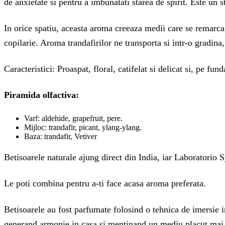
de anxietate si pentru a imbunatati starea de spirit. Este un 
In orice spatiu, aceasta aroma creeaza medii care se remarca p
copilarie. Aroma trandafirilor ne transporta si intr-o gradina
Caracteristici: Proaspat, floral, catifelat si delicat si, pe fund
Piramida olfactiva:
Varf: aldehide, grapefruit, pere.
Mijloc: trandafir, picant, ylang-ylang.
Baza: trandafir, Vetiver
Betisoarele naturale ajung direct din India, iar Laboratorio
Le poti combina pentru a-ti face acasa aroma preferata.
Betisoarele au fost parfumate folosind o tehnica de imersie i
generand armonie in casa si mentinand un mediu placut mai