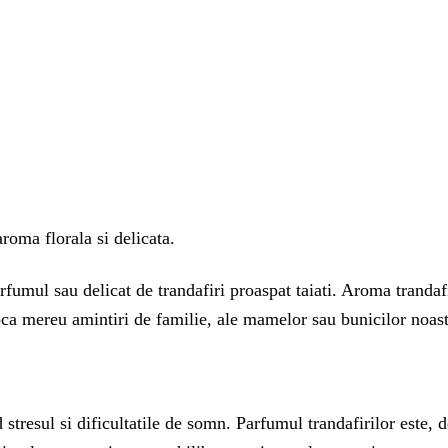
oma florala si delicata.
umul sau delicat de trandafiri proaspat taiati. Aroma trandafiri
oca mereu amintiri de familie, ale mamelor sau bunicilor noast
stresul si dificultatile de somn. Parfumul trandafirilor este, d