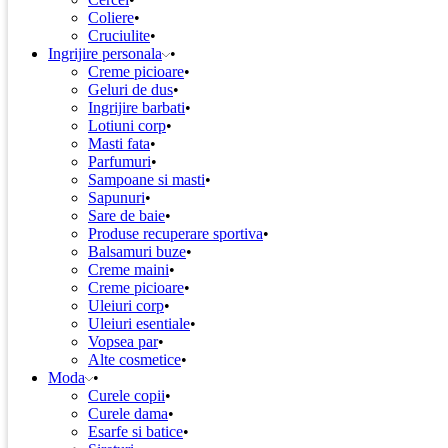
Coliere
Cruciulite
Ingrijire personala
Creme picioare
Geluri de dus
Ingrijire barbati
Lotiuni corp
Masti fata
Parfumuri
Sampoane si masti
Sapunuri
Sare de baie
Produse recuperare sportiva
Balsamuri buze
Creme maini
Creme picioare
Uleiuri corp
Uleiuri esentiale
Vopsea par
Alte cosmetice
Moda
Curele copii
Curele dama
Esarfe si batice