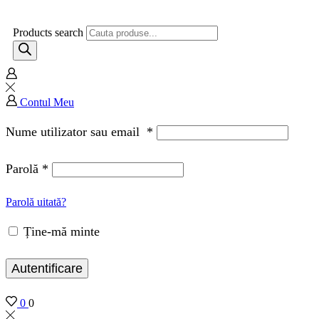
Products search
Contul Meu
Nume utilizator sau email
*
Parolă
*
Parolă uitată?
Ține-mă minte
Autentificare
0
0