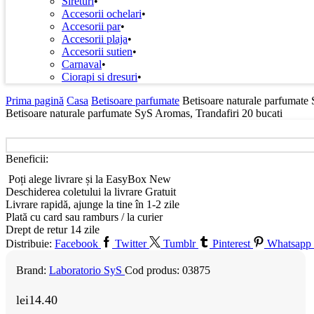
Sireturi
Accesorii ochelari
Accesorii par
Accesorii plaja
Accesorii sutien
Carnaval
Ciorapi si dresuri
Prima pagină
Casa
Betisoare parfumate
Betisoare naturale parfumate 
Betisoare naturale parfumate SyS Aromas, Trandafiri 20 bucati
Beneficii:
Poți alege livrare și la EasyBox
New
Deschiderea coletului la livrare
Gratuit
Livrare rapidă, ajunge la tine în 1-2 zile
Plată cu card sau ramburs / la curier
Drept de retur 14 zile
Distribuie:
Facebook
Twitter
Tumblr
Pinterest
Whatsapp
Brand:
Laboratorio SyS
Cod produs:
03875
lei
14.40