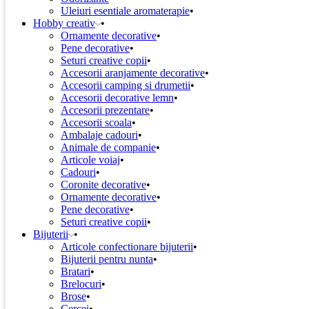
Uleiuri esentiale aromaterapie
Hobby creativ
Ornamente decorative
Pene decorative
Seturi creative copii
Accesorii aranjamente decorative
Accesorii camping si drumetii
Accesorii decorative lemn
Accesorii prezentare
Accesorii scoala
Ambalaje cadouri
Animale de companie
Articole voiaj
Cadouri
Coronite decorative
Ornamente decorative
Pene decorative
Seturi creative copii
Bijuterii
Articole confectionare bijuterii
Bijuterii pentru nunta
Bratari
Brelocuri
Brose
Cercei