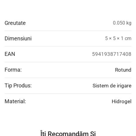
Greutate
0.050 kg
Dimensiuni
5 × 5 × 1 cm
EAN
5941938717408
Forma:
Rotund
Tip Produs:
Sistem de irigare
Material:
Hidrogel
Îți Recomandăm Și