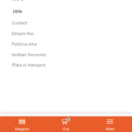
Utile
Contact
Despre Noi
Politica retur
Inrebari frecvente
Plata si transport
0
< / > with
by
CodeMix
&
Raul Lazar
for
Crisalida
Ⓒ 2026
♥
Adaugă În Coș
Magazin
Coș
More