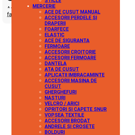
STICLE
plastic
MERCERIE
Adauga la
pentru
ACE DE CUSUT MANUAL
favorite
textile,
ACCESORII PERDELE SI
latime
DRAPERII
30
FOARFECE
mm,
ELASTIC
dimensiuni
ACE DE SIGURANTA
35
FERMOARE
x
ACCESORII CROITORIE
77
ACCESORII FERMOARE
mm
DANTELA
Negru
ATA DE CUSUT
APLICATII IMBRACAMINTE
ACCESORII MASINA DE
CUSUT
GHERGHEFURI
NASTURI
VELCRO / ARICI
OPRITORI SI CAPETE SNUR
VOPSEA TEXTILE
ACCESORII BRODAT
ANDRELE SI CROSETE
BOLDURI