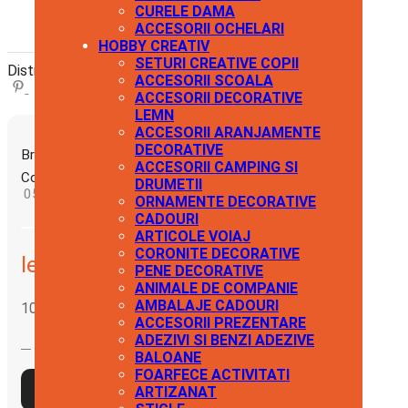
CURELE DAMA
ACCESORII OCHELARI
HOBBY CREATIV
Facebook
Twitter
Tumblr
SETURI CREATIVE COPII
Distribuie:
Pinterest
Whatsapp
ACCESORII SCOALA
ACCESORII DECORATIVE
LEMN
ACCESORII ARANJAMENTE
DECORATIVE
Brand:
Crisalida
ACCESORII CAMPING SI
Cod produs:
DRUMETII
050868
ORNAMENTE DECORATIVE
CADOURI
ARTICOLE VOIAJ
CORONITE DECORATIVE
lei
8.00
PENE DECORATIVE
ANIMALE DE COMPANIE
AMBALAJE CADOURI
100 în stoc
ACCESORII PREZENTARE
ADEZIVI SI BENZI ADEZIVE
Cantitate
BALOANE
Catarama
FOARFECE ACTIVITATI
Adaugă în
trident
ARTIZANAT
coș
din