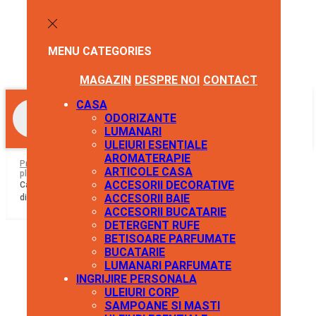
0
0
0
0
MENU
CATEGORIES
lei
0.00
LISTA DE FAVORITE
COȘ CUMPĂRĂTURI
0
0
MAGAZIN
DESPRE NOI
CONTACT
CASA
Products
search
ODORIZANTE
Nici un produs în coș.
LUMANARI
ULEIURI ESENTIALE
Întoarce-Te La Magazin
AROMATERAPIE
Prima pagină
Mercerie
Catarame si carabine
Catarama trident din
ARTICOLE CASA
plastic pentru textile, latime 30 mm, dimensiuni 35 x 77 mm Negru
ACCESORII DECORATIVE
Catarama trident din plastic pentru textile, latime 30 mm,
ACCESORII BAIE
dimensiuni 35 x 77 mm Negru
ACCESORII BUCATARIE
DETERGENT RUFE
BETISOARE PARFUMATE
BUCATARIE
LUMANARI PARFUMATE
INGRIJIRE PERSONALA
ULEIURI CORP
SAMPOANE SI MASTI