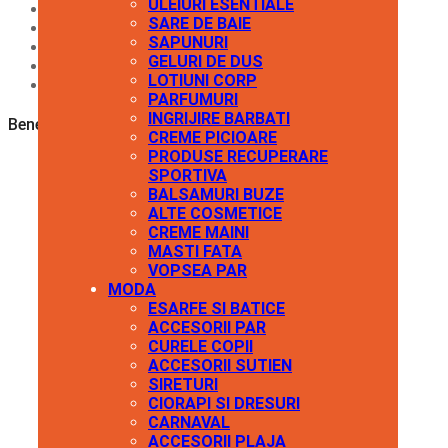
ULEIURI ESENTIALE
SARE DE BAIE
SAPUNURI
GELURI DE DUS
LOTIUNI CORP
PARFUMURI
INGRIJIRE BARBATI
Beneficii:
CREME PICIOARE
PRODUSE RECUPERARE
SPORTIVA
BALSAMURI BUZE
ALTE COSMETICE
CREME MAINI
MASTI FATA
VOPSEA PAR
MODA
ESARFE SI BATICE
ACCESORII PAR
CURELE COPII
ACCESORII SUTIEN
SIRETURI
CIORAPI SI DRESURI
CARNAVAL
ACCESORII PLAJA