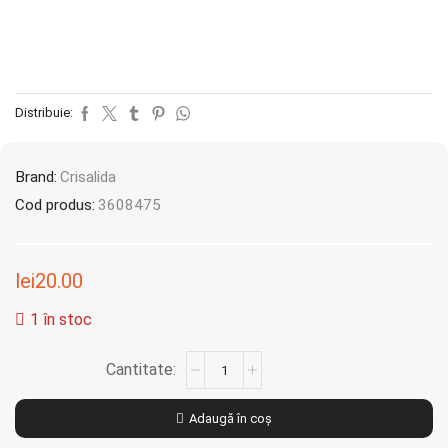
Distribuie:
Brand:
Crisalida
Cod produs:
3608475
lei
20.00
1 în stoc
Adaugă în coș