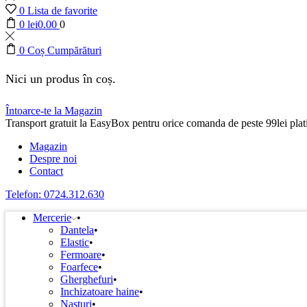
0
Lista de favorite
0
lei
0.00
0
0
Coș Cumpărături
Nici un produs în coș.
Întoarce-te la Magazin
Transport gratuit la EasyBox pentru orice comanda de peste 99lei plati
Magazin
Despre noi
Contact
Telefon: 0724.312.630
Mercerie
Dantela
Elastic
Fermoare
Foarfece
Gherghefuri
Inchizatoare haine
Nasturi