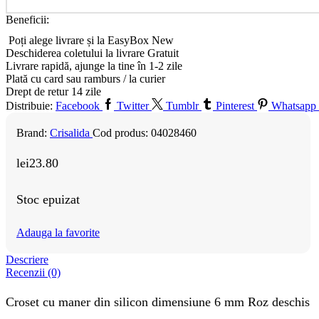
Beneficii:
Poți alege livrare și la EasyBox
New
Deschiderea coletului la livrare
Gratuit
Livrare rapidă, ajunge la tine în 1-2 zile
Plată cu card sau ramburs / la curier
Drept de retur 14 zile
Distribuie:
Facebook
Twitter
Tumblr
Pinterest
Whatsapp
Brand:
Crisalida
Cod produs:
04028460
lei
23.80
Stoc epuizat
Adauga la favorite
Descriere
Recenzii (0)
Croset cu maner din silicon dimensiune 6 mm Roz deschis