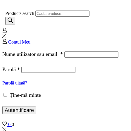
Products search
Contul Meu
Nume utilizator sau email
*
Parolă
*
Parolă uitată?
Ține-mă minte
Autentificare
0
0