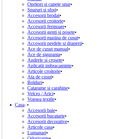
Opritori si capete snur
Snururi si sfori
Accesorii brodat
Accesorii croitorie
Accesorii fermoare
Accesorii genti si posete
Accesorii masina de cusut
Accesorii perdele si draperii
Ace de cusut manual
Ace de siguranta
Andrele si crosete
Aplicatii imbracaminte
Articole croitorie
Ata de cusut
Bolduri
Catarame si carabine
Velcro / Arici
Vopsea textile
Casa
Accesorii baie
Accesorii bucatarie
Accesorii decorative
Articole casa
Lumanari
Odorizante