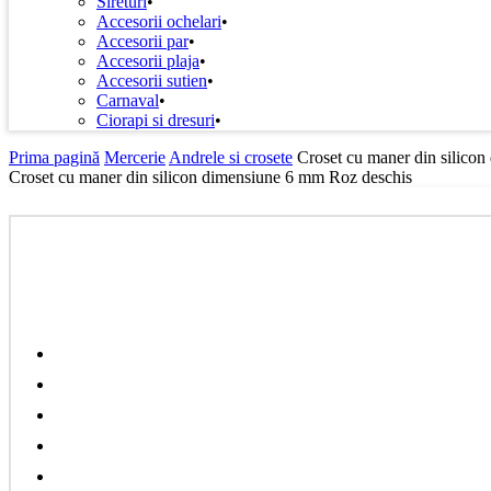
Sireturi
Accesorii ochelari
Accesorii par
Accesorii plaja
Accesorii sutien
Carnaval
Ciorapi si dresuri
Prima pagină
Mercerie
Andrele si crosete
Croset cu maner din silico
Croset cu maner din silicon dimensiune 6 mm Roz deschis