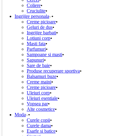
Coliere
Cruciulite
Ingrijire personala
Creme picioare
Geluri de dus
Ingrijire barbati
Lotiuni corp
Masti fata
Parfumuri
Sampoane si masti
Sapunuri
Sare de baie
Produse recuperare sportiva
Balsamuri buze
Creme maini
Creme picioare
Uleiuri corp
Uleiuri esentiale
Vopsea par
Alte cosmetice
Moda
Curele copii
Curele dama
Esarfe si batice