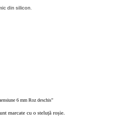
c din silicon
.
dimensiune 6 mm Roz deschis”
unt marcate cu o steluță roșie.