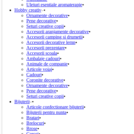
Uleiuri esentiale aromaterapie
Hobby creativ
Ornamente decorative
Pene decorative
Seturi creative copii
Accesorii aranjamente decorative
Accesorii camping si drumetii
Accesorii decorative lemn
Accesorii prezentare
Accesorii scoala
Ambalaje cadouri
Animale de companie
Articole voiaj
Cadouri
Coronite decorative
Ornamente decorative
Pene decorative
Seturi creative copii
Bijuterii
Articole confectionare bijuterii
Bijuterii pentru nunta
Bratari
Brelocuri
Brose
Cercei