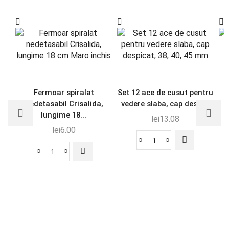
Fermoar spiralat
Set 12 ace de cusut pentru
nedetasabil Crisalida,
vedere slaba, cap despi...
lungime 18...
lei
13.08
lei
6.00