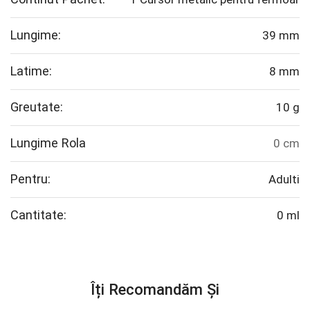
Lungime:
39 mm
Latime:
8 mm
Greutate:
10 g
Lungime Rola
0 cm
Pentru:
Adulti
Cantitate:
0 ml
Îți Recomandăm Și