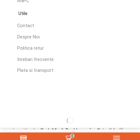
ANPC
Utile
Contact
Despre Noi
Politica retur
Inrebari frecvente
Plata si transport
< / > with
by
CodeMix
&
Raul Lazar
for
Crisalida
Ⓒ
♥
0
2026