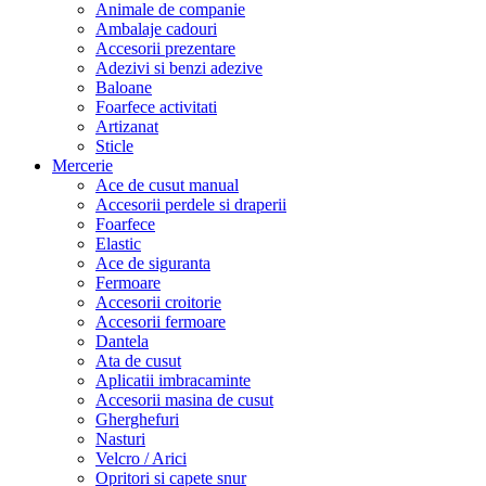
Animale de companie
Ambalaje cadouri
Accesorii prezentare
Adezivi si benzi adezive
Baloane
Foarfece activitati
Artizanat
Sticle
Mercerie
Ace de cusut manual
Accesorii perdele si draperii
Foarfece
Elastic
Ace de siguranta
Fermoare
Accesorii croitorie
Accesorii fermoare
Dantela
Ata de cusut
Aplicatii imbracaminte
Accesorii masina de cusut
Gherghefuri
Nasturi
Velcro / Arici
Opritori si capete snur