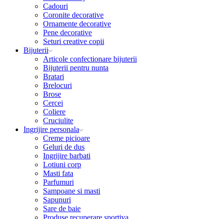
Cadouri
Coronite decorative
Ornamente decorative
Pene decorative
Seturi creative copii
Bijuterii
Articole confectionare bijuterii
Bijuterii pentru nunta
Bratari
Brelocuri
Brose
Cercei
Coliere
Cruciulite
Ingrijire personala
Creme picioare
Geluri de dus
Ingrijire barbati
Lotiuni corp
Masti fata
Parfumuri
Sampoane si masti
Sapunuri
Sare de baie
Produse recuperare sportiva