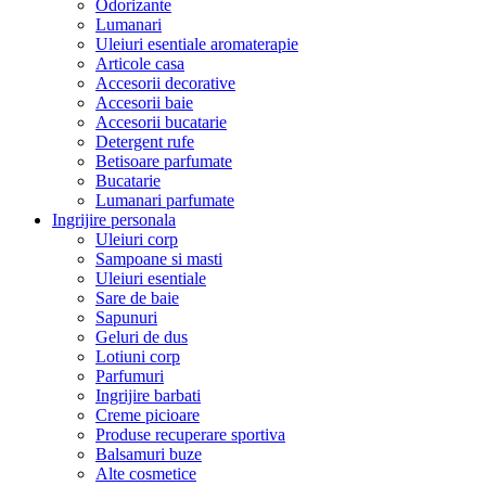
Odorizante
Lumanari
Uleiuri esentiale aromaterapie
Articole casa
Accesorii decorative
Accesorii baie
Accesorii bucatarie
Detergent rufe
Betisoare parfumate
Bucatarie
Lumanari parfumate
Ingrijire personala
Uleiuri corp
Sampoane si masti
Uleiuri esentiale
Sare de baie
Sapunuri
Geluri de dus
Lotiuni corp
Parfumuri
Ingrijire barbati
Creme picioare
Produse recuperare sportiva
Balsamuri buze
Alte cosmetice