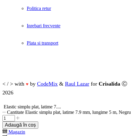
Politica retur
Inrebari frecvente
Plata si transport
< / > with
by
CodeMix
&
Raul Lazar
for
Crisalida
Ⓒ
♥
2026
Elastic simplu plat, latime 7....
Cantitate Elastic simplu plat, latime 7.9 mm, lungime 5 m, Negru
Adaugă în coș
Magazin