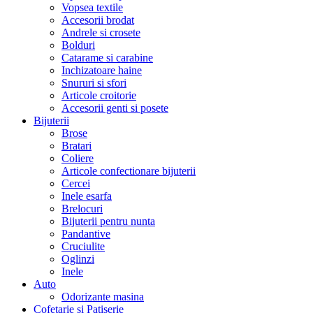
Vopsea textile
Accesorii brodat
Andrele si crosete
Bolduri
Catarame si carabine
Inchizatoare haine
Snururi si sfori
Articole croitorie
Accesorii genti si posete
Bijuterii
Brose
Bratari
Coliere
Articole confectionare bijuterii
Cercei
Inele esarfa
Brelocuri
Bijuterii pentru nunta
Pandantive
Cruciulite
Oglinzi
Inele
Auto
Odorizante masina
Cofetarie si Patiserie