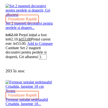
Vizualizare Rapidă
Set 2 magneti decorativi pentru
perdele si draperi...
lei
62.10
Prețul inițial a fost:
lei62.10.
lei
53.00
Prețul curent
este: lei53.00.
Add to Compare
Cantitate Set 2 magneti
decorativi pentru perdele si
draperii, Gri albastrui
203 în stoc
Vizualizare Rapidă
Fermoar spiralat nedetasabil
Crisalida, lungime 18...