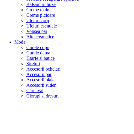
Balsamuri buze
Creme maini
Creme picioare
Uleiuri corp
Uleiuri esentiale
Vopsea par
Alte cosmetice
Moda
Curele copii
Curele dama
Esarfe si batice
Sireturi
Accesorii ochelari
Accesorii par
Accesorii plaja
Accesorii sutien
Carnaval
Ciorapi si dresuri