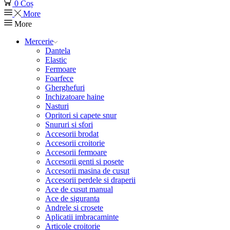
0
Coș
More
More
Mercerie
Dantela
Elastic
Fermoare
Foarfece
Gherghefuri
Inchizatoare haine
Nasturi
Opritori si capete snur
Snururi si sfori
Accesorii brodat
Accesorii croitorie
Accesorii fermoare
Accesorii genti si posete
Accesorii masina de cusut
Accesorii perdele si draperii
Ace de cusut manual
Ace de siguranta
Andrele si crosete
Aplicatii imbracaminte
Articole croitorie