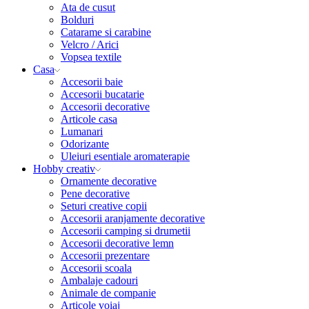
Ata de cusut
Bolduri
Catarame si carabine
Velcro / Arici
Vopsea textile
Casa
Accesorii baie
Accesorii bucatarie
Accesorii decorative
Articole casa
Lumanari
Odorizante
Uleiuri esentiale aromaterapie
Hobby creativ
Ornamente decorative
Pene decorative
Seturi creative copii
Accesorii aranjamente decorative
Accesorii camping si drumetii
Accesorii decorative lemn
Accesorii prezentare
Accesorii scoala
Ambalaje cadouri
Animale de companie
Articole voiaj