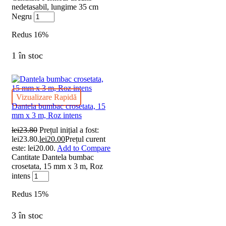
nedetasabil, lungime 35 cm
Negru
Redus
16%
1 în stoc
Vizualizare Rapidă
Dantela bumbac crosetata, 15
mm x 3 m, Roz intens
lei
23.80
Prețul inițial a fost:
lei23.80.
lei
20.00
Prețul curent
este: lei20.00.
Add to Compare
Cantitate Dantela bumbac
crosetata, 15 mm x 3 m, Roz
intens
Redus
15%
3 în stoc