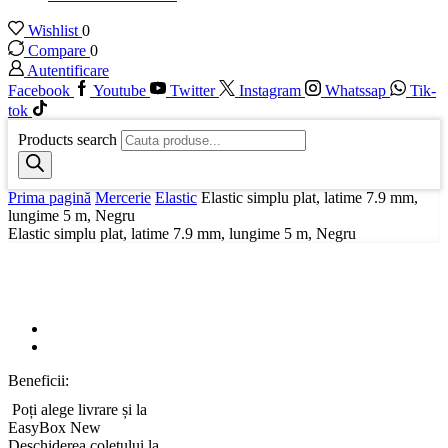
Wishlist
0
Compare
0
Autentificare
Facebook
Youtube
Twitter
Instagram
Whatssap
Tik-
tok
Products search
Prima pagină
Mercerie
Elastic
Elastic simplu plat, latime 7.9 mm,
lungime 5 m, Negru
Elastic simplu plat, latime 7.9 mm, lungime 5 m, Negru
Beneficii:
Poți alege livrare și la
EasyBox
New
Deschiderea coletului la