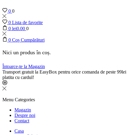
0
0
0
Lista de favorite
0
lei
0.00
0
0
Coș Cumpărături
Nici un produs în coș.
Întoarce-te la Magazin
Transport gratuit la EasyBox pentru orice comanda de peste 99lei
platita cu cardul!
Menu
Categories
Magazin
Despre noi
Contact
Casa