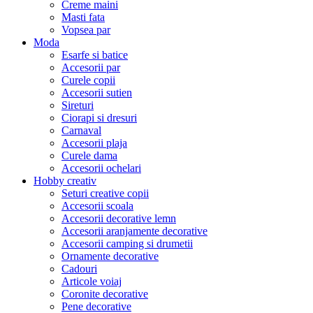
Creme maini
Masti fata
Vopsea par
Moda
Esarfe si batice
Accesorii par
Curele copii
Accesorii sutien
Sireturi
Ciorapi si dresuri
Carnaval
Accesorii plaja
Curele dama
Accesorii ochelari
Hobby creativ
Seturi creative copii
Accesorii scoala
Accesorii decorative lemn
Accesorii aranjamente decorative
Accesorii camping si drumetii
Ornamente decorative
Cadouri
Articole voiaj
Coronite decorative
Pene decorative