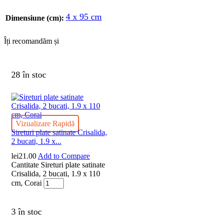
4 x 95 cm
Dimensiune (cm):
Îți recomandăm și
28 în stoc
Vizualizare Rapidă
Sireturi plate satinate Crisalida,
2 bucati, 1.9 x...
lei
21.00
Add to Compare
Cantitate Sireturi plate satinate
Crisalida, 2 bucati, 1.9 x 110
cm, Corai
3 în stoc