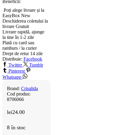
Beneficii:
Poți alege livrare și la
EasyBox
New
Deschiderea coletului la
livrare
Gratuit
Livrare rapidă, ajunge
la tine în 1-2 zile
Plată cu card sau
ramburs / la curier
Drept de retur 14 zile
Distribuie:
Facebook
Twitter
Tumblr
Pinterest
Whatsapp
Brand:
Crisalida
Cod produs:
8706066
lei
24.00
8 în stoc