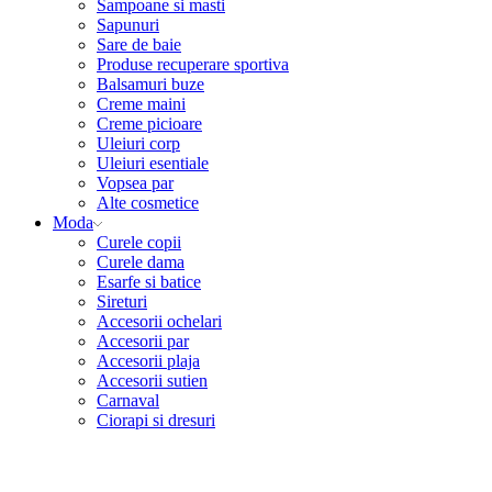
Sampoane si masti
Sapunuri
Sare de baie
Produse recuperare sportiva
Balsamuri buze
Creme maini
Creme picioare
Uleiuri corp
Uleiuri esentiale
Vopsea par
Alte cosmetice
Moda
Curele copii
Curele dama
Esarfe si batice
Sireturi
Accesorii ochelari
Accesorii par
Accesorii plaja
Accesorii sutien
Carnaval
Ciorapi si dresuri