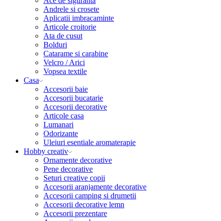
Ace de siguranta
Andrele si crosete
Aplicatii imbracaminte
Articole croitorie
Ata de cusut
Bolduri
Catarame si carabine
Velcro / Arici
Vopsea textile
Casa
Accesorii baie
Accesorii bucatarie
Accesorii decorative
Articole casa
Lumanari
Odorizante
Uleiuri esentiale aromaterapie
Hobby creativ
Ornamente decorative
Pene decorative
Seturi creative copii
Accesorii aranjamente decorative
Accesorii camping si drumetii
Accesorii decorative lemn
Accesorii prezentare