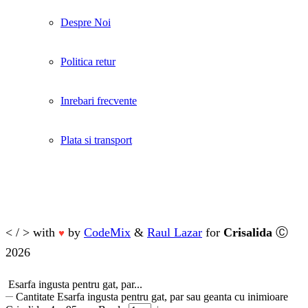
Despre Noi
Politica retur
Inrebari frecvente
Plata si transport
< / > with
by
CodeMix
&
Raul Lazar
for
Crisalida
Ⓒ
♥
2026
Esarfa ingusta pentru gat, par...
Cantitate Esarfa ingusta pentru gat, par sau geanta cu inimioare