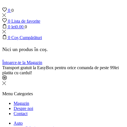
0
0
0
Lista de favorite
0
lei
0.00
0
0
Coș Cumpărături
Nici un produs în coș.
Întoarce-te la Magazin
Transport gratuit la EasyBox pentru orice comanda de peste 99lei
platita cu cardul!
Menu
Categories
Magazin
Despre noi
Contact
Auto