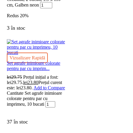
cm, Galben neon
Redus
20%
3 în stoc
Vizualizare Rapidă
Set agrafe inimioare colorate
pentru par cu imprim...
lei
29.75
Prețul inițial a fost:
lei29.75.
lei
23.80
Prețul curent
este: lei23.80.
Add to Compare
Cantitate Set agrafe inimioare
colorate pentru par cu
imprimeu, 10 bucati
37 în stoc