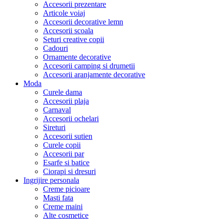
Accesorii prezentare
Articole voiaj
Accesorii decorative lemn
Accesorii scoala
Seturi creative copii
Cadouri
Ornamente decorative
Accesorii camping si drumetii
Accesorii aranjamente decorative
Moda
Curele dama
Accesorii plaja
Carnaval
Accesorii ochelari
Sireturi
Accesorii sutien
Curele copii
Accesorii par
Esarfe si batice
Ciorapi si dresuri
Ingrijire personala
Creme picioare
Masti fata
Creme maini
Alte cosmetice