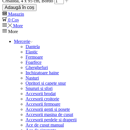
Crisalida, 4 x 95 cm, Bordo
Adaugă în coș
Magazin
0
Coș
More
More
Mercerie
Dantela
Elastic
Fermoare
Foarfece
Gherghefuri
Inchizatoare haine
Nasturi
Opritori si capete snur
Snururi si sfori
Accesorii brodat
Accesorii croitorie
Accesorii fermoare
Accesorii genti si posete
Accesorii masina de cusut
Accesorii perdele si draperii
Ace de cusut manual