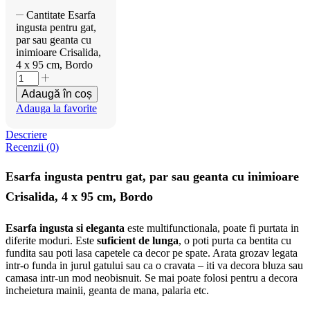
Cantitate Esarfa
ingusta pentru gat,
par sau geanta cu
inimioare Crisalida,
4 x 95 cm, Bordo
Adaugă în coș
Adauga la favorite
Descriere
Recenzii (0)
Esarfa ingusta pentru gat, par sau geanta cu inimioare
Crisalida, 4 x 95 cm, Bordo
Esarfa ingusta si eleganta
este multifunctionala, poate fi purtata in
diferite moduri. Este
suficient de lunga
, o poti purta ca bentita cu
fundita sau poti lasa capetele ca decor pe spate. Arata grozav legata
intr-o funda in jurul gatului sau ca o cravata – iti va decora bluza sau
camasa intr-un mod neobisnuit. Se mai poate folosi pentru a decora
incheietura mainii, geanta de mana, palaria etc.