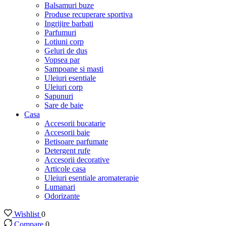
Balsamuri buze
Produse recuperare sportiva
Ingrijire barbati
Parfumuri
Lotiuni corp
Geluri de dus
Vopsea par
Sampoane si masti
Uleiuri esentiale
Uleiuri corp
Sapunuri
Sare de baie
Casa
Accesorii bucatarie
Accesorii baie
Betisoare parfumate
Detergent rufe
Accesorii decorative
Articole casa
Uleiuri esentiale aromaterapie
Lumanari
Odorizante
Wishlist
0
Compare
0