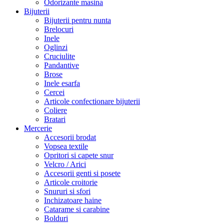
Odorizante masina
Bijuterii
Bijuterii pentru nunta
Brelocuri
Inele
Oglinzi
Cruciulite
Pandantive
Brose
Inele esarfa
Cercei
Articole confectionare bijuterii
Coliere
Bratari
Mercerie
Accesorii brodat
Vopsea textile
Opritori si capete snur
Velcro / Arici
Accesorii genti si posete
Articole croitorie
Snururi si sfori
Inchizatoare haine
Catarame si carabine
Bolduri