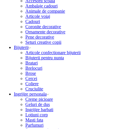
Accesorii scoala
Ambalaje cadouri
Animale de companie
Articole voiaj
Cadouri
Coronite decorative
Ornamente decorative
Pene decorative
Seturi creative copii
Bijuterii
Articole confectionare bijuterii
Bijuterii pentru nunta
Bratari
Brelocuri
Brose
Cercei
Coliere
Cruciulite
Ingrijire personala
Creme picioare
Geluri de dus
Ingrijire barbati
Lotiuni corp
Masti fata
Parfumuri