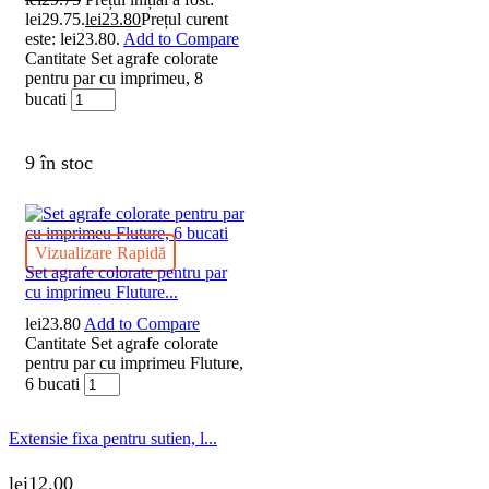
lei29.75.
lei
23.80
Prețul curent
este: lei23.80.
Add to Compare
Cantitate Set agrafe colorate
pentru par cu imprimeu, 8
bucati
9 în stoc
Vizualizare Rapidă
Set agrafe colorate pentru par
cu imprimeu Fluture...
lei
23.80
Add to Compare
Cantitate Set agrafe colorate
pentru par cu imprimeu Fluture,
6 bucati
Extensie fixa pentru sutien, l...
lei
12.00