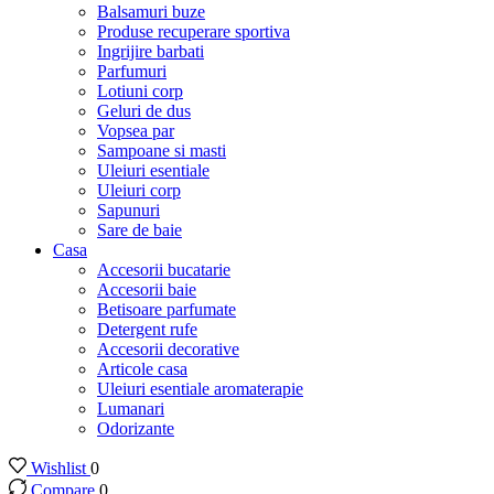
Balsamuri buze
Produse recuperare sportiva
Ingrijire barbati
Parfumuri
Lotiuni corp
Geluri de dus
Vopsea par
Sampoane si masti
Uleiuri esentiale
Uleiuri corp
Sapunuri
Sare de baie
Casa
Accesorii bucatarie
Accesorii baie
Betisoare parfumate
Detergent rufe
Accesorii decorative
Articole casa
Uleiuri esentiale aromaterapie
Lumanari
Odorizante
Wishlist
0
Compare
0