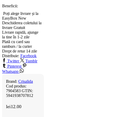
Beneficii:
Poți alege livrare și la
EasyBox
New
Deschiderea coletului la
livrare
Gratuit
Livrare rapidă, ajunge
la tine în 1-2 zile
Plată cu card sau
ramburs / la curier
Drept de retur 14 zile
Distribuie:
Facebook
Twitter
Tumblr
Pinterest
Whatsapp
Brand:
Crisalida
Cod produs:
7904583
GTIN:
5941938707812
lei
12.00