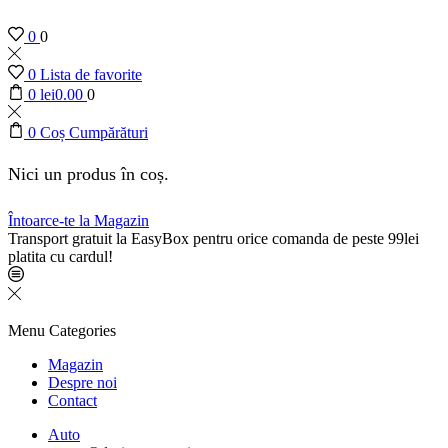
0
0
0
Lista de favorite
0
lei
0.00
0
0
Coș Cumpărături
Nici un produs în coș.
Întoarce-te la Magazin
Transport gratuit la EasyBox pentru orice comanda de peste 99lei
platita cu cardul!
Menu
Categories
Magazin
Despre noi
Contact
Auto