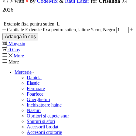
< / > with
by
CodeMix
&
Raul Lazar
for
Crisalida
Ⓒ
♥
2026
Extensie fixa pentru sutien, l...
Cantitate Extensie fixa pentru sutien, latime 5 cm, Negru
Adaugă în coș
Magazin
0
Coș
More
More
Mercerie
Dantela
Elastic
Fermoare
Foarfece
Gherghefuri
Inchizatoare haine
Nasturi
Opritori si capete snur
Snururi si sfori
Accesorii brodat
Accesorii croitorie