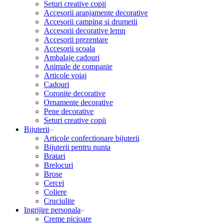
Seturi creative copii
Accesorii aranjamente decorative
Accesorii camping si drumetii
Accesorii decorative lemn
Accesorii prezentare
Accesorii scoala
Ambalaje cadouri
Animale de companie
Articole voiaj
Cadouri
Coronite decorative
Ornamente decorative
Pene decorative
Seturi creative copii
Bijuterii
Articole confectionare bijuterii
Bijuterii pentru nunta
Bratari
Brelocuri
Brose
Cercei
Coliere
Cruciulite
Ingrijire personala
Creme picioare