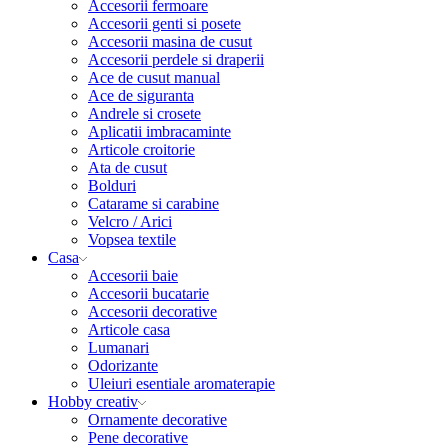
Accesorii fermoare
Accesorii genti si posete
Accesorii masina de cusut
Accesorii perdele si draperii
Ace de cusut manual
Ace de siguranta
Andrele si crosete
Aplicatii imbracaminte
Articole croitorie
Ata de cusut
Bolduri
Catarame si carabine
Velcro / Arici
Vopsea textile
Casa
Accesorii baie
Accesorii bucatarie
Accesorii decorative
Articole casa
Lumanari
Odorizante
Uleiuri esentiale aromaterapie
Hobby creativ
Ornamente decorative
Pene decorative