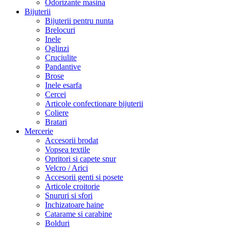
Odorizante masina
Bijuterii
Bijuterii pentru nunta
Brelocuri
Inele
Oglinzi
Cruciulite
Pandantive
Brose
Inele esarfa
Cercei
Articole confectionare bijuterii
Coliere
Bratari
Mercerie
Accesorii brodat
Vopsea textile
Opritori si capete snur
Velcro / Arici
Accesorii genti si posete
Articole croitorie
Snururi si sfori
Inchizatoare haine
Catarame si carabine
Bolduri