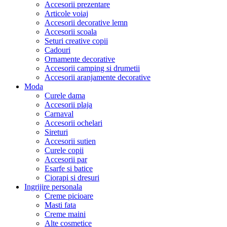
Accesorii prezentare
Articole voiaj
Accesorii decorative lemn
Accesorii scoala
Seturi creative copii
Cadouri
Ornamente decorative
Accesorii camping si drumetii
Accesorii aranjamente decorative
Moda
Curele dama
Accesorii plaja
Carnaval
Accesorii ochelari
Sireturi
Accesorii sutien
Curele copii
Accesorii par
Esarfe si batice
Ciorapi si dresuri
Ingrijire personala
Creme picioare
Masti fata
Creme maini
Alte cosmetice