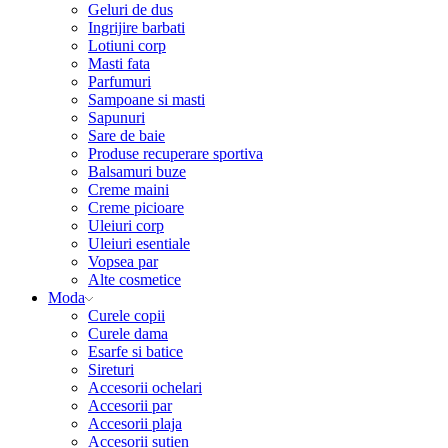
Geluri de dus
Ingrijire barbati
Lotiuni corp
Masti fata
Parfumuri
Sampoane si masti
Sapunuri
Sare de baie
Produse recuperare sportiva
Balsamuri buze
Creme maini
Creme picioare
Uleiuri corp
Uleiuri esentiale
Vopsea par
Alte cosmetice
Moda
Curele copii
Curele dama
Esarfe si batice
Sireturi
Accesorii ochelari
Accesorii par
Accesorii plaja
Accesorii sutien