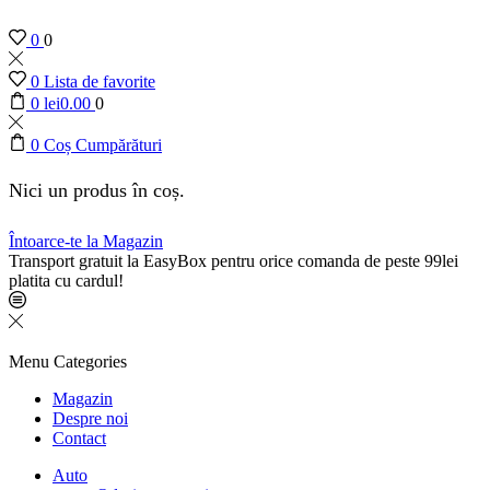
0
0
0
Lista de favorite
0
lei
0.00
0
0
Coș Cumpărături
Nici un produs în coș.
Întoarce-te la Magazin
Transport gratuit la EasyBox pentru orice comanda de peste 99lei
platita cu cardul!
Menu
Categories
Magazin
Despre noi
Contact
Auto