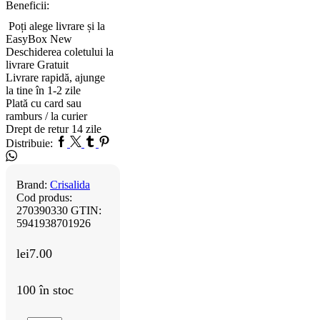
Beneficii:
Poți alege livrare și la
EasyBox
New
Deschiderea coletului la
livrare
Gratuit
Livrare rapidă, ajunge
la tine în 1-2 zile
Plată cu card sau
ramburs / la curier
Drept de retur 14 zile
Facebook
Twitter
Tumblr
Pinterest
Whatsapp
Distribuie:
Brand:
Crisalida
Cod produs:
270390330
GTIN:
5941938701926
lei
7.00
100 în stoc