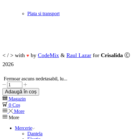
Plata si transport
< / > with
by
CodeMix
&
Raul Lazar
for
Crisalida
Ⓒ
♥
2026
Fermoar ascuns nedetasabil, lu...
Cantitate
Fermoar
Adaugă în coș
ascuns
Magazin
nedetasabil,
0
Coș
lungime
More
35
More
cm
Bleumarin
Mercerie
Dantela