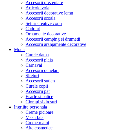
Accesorii prezentare
Articole voiaj
Accesorii decorative lemn
Accesorii scoala
Seturi creative copii
Cadouri
Ornamente decorative
Accesorii camping si drumetii
Accesorii aranjamente decorative
Moda
Curele dama
Accesorii plaja
Carnaval
Accesorii ochelari
Sireturi
Accesorii sutien
Curele copii
Accesorii par
Esarfe si batice
Ciorapi si dresuri
Ingrijire personala
Creme picioare
Masti fata
Creme maini
Alte cosmetice