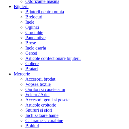
Odorizante masina
Bijuterii
Bijuterii pentru nunta
Brelocuri
Inele
Oglinzi
Cruciulite
Pandantive
Brose
Inele esarfa
Cercei
Articole confectionare bijuterii
Coliere
Bratari
Mercerie
Accesorii brodat
Vopsea textile
Opritori si capete snur
Velcro / Arici
Accesorii genti si posete
Articole croitorie
Snururi si sfori
Inchizatoare haine
Catarame si carabine
Bolduri