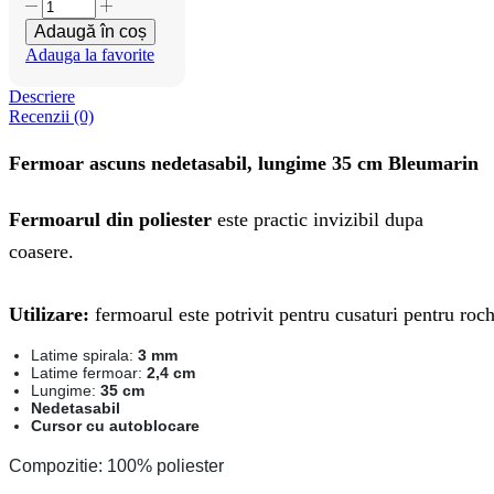
Cantitate
Fermoar
Adaugă în coș
ascuns
Adauga la favorite
nedetasabil,
lungime
Descriere
35
Recenzii (0)
cm
Bleumarin
Fermoar ascuns nedetasabil, lungime 35 cm Bleumarin
Fermoarul din poliester
este practic invizibil dupa
coasere.
Utilizare:
fermoarul este potrivit pentru cusaturi pentru rochi
Latime spirala:
3 mm
Latime fermoar:
2,4 cm
Lungime:
35 cm
Nedetasabil
Cursor cu autoblocare
Compozitie: 100% poliester