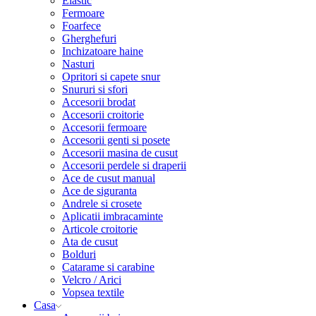
Elastic
Fermoare
Foarfece
Gherghefuri
Inchizatoare haine
Nasturi
Opritori si capete snur
Snururi si sfori
Accesorii brodat
Accesorii croitorie
Accesorii fermoare
Accesorii genti si posete
Accesorii masina de cusut
Accesorii perdele si draperii
Ace de cusut manual
Ace de siguranta
Andrele si crosete
Aplicatii imbracaminte
Articole croitorie
Ata de cusut
Bolduri
Catarame si carabine
Velcro / Arici
Vopsea textile
Casa