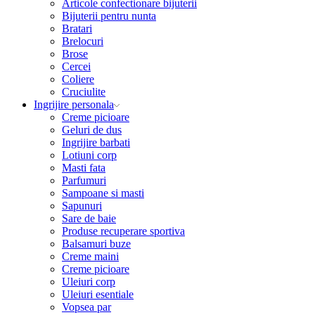
Articole confectionare bijuterii
Bijuterii pentru nunta
Bratari
Brelocuri
Brose
Cercei
Coliere
Cruciulite
Ingrijire personala
Creme picioare
Geluri de dus
Ingrijire barbati
Lotiuni corp
Masti fata
Parfumuri
Sampoane si masti
Sapunuri
Sare de baie
Produse recuperare sportiva
Balsamuri buze
Creme maini
Creme picioare
Uleiuri corp
Uleiuri esentiale
Vopsea par