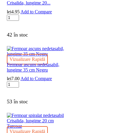
Crisalida, lungime 20...
lei
4.95
Add to Compare
Cantitate
Fermoar
spiralat
nedetasabil
42 în stoc
Crisalida,
lungime
20
cm
Vizualizare Rapidă
Albastru
Fermoar ascuns nedetasabil,
lungime 35 cm Negru
lei
7.00
Add to Compare
Cantitate
Fermoar
ascuns
nedetasabil,
53 în stoc
lungime
35
cm
Negru
Vizualizare Rapidă