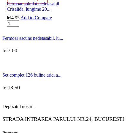
Fermoar spiralat nedetasabil
Crisalida, lungime 20...
lei
4.95
Add to Compare
Cantitate
Fermoar
spiralat
Fermoar ascuns nedetasabil, lu...
nedetasabil
Crisalida,
lungime
lei
7.00
20
cm
Turcoaz
Set complet 126 buline arici a...
lei
13.50
Depozitul nostru
STRADA INTRAREA PARULUI NR.24, BUCURESTI
Program