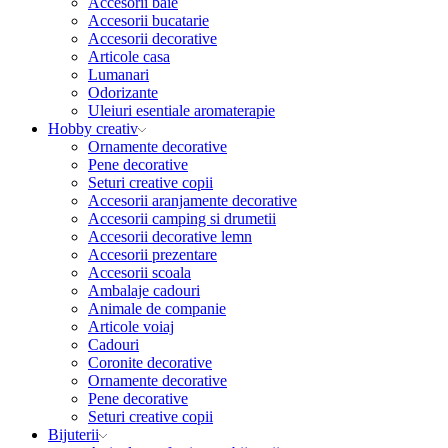
Accesorii baie
Accesorii bucatarie
Accesorii decorative
Articole casa
Lumanari
Odorizante
Uleiuri esentiale aromaterapie
Hobby creativ
Ornamente decorative
Pene decorative
Seturi creative copii
Accesorii aranjamente decorative
Accesorii camping si drumetii
Accesorii decorative lemn
Accesorii prezentare
Accesorii scoala
Ambalaje cadouri
Animale de companie
Articole voiaj
Cadouri
Coronite decorative
Ornamente decorative
Pene decorative
Seturi creative copii
Bijuterii