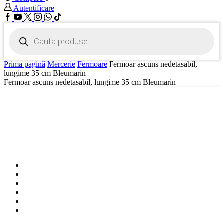
Autentificare
Facebook
Youtube
Twitter
Instagram
Whatssap
Tik-
tok
Products
search
Prima pagină
Mercerie
Fermoare
Fermoar ascuns nedetasabil,
lungime 35 cm Bleumarin
Fermoar ascuns nedetasabil, lungime 35 cm Bleumarin