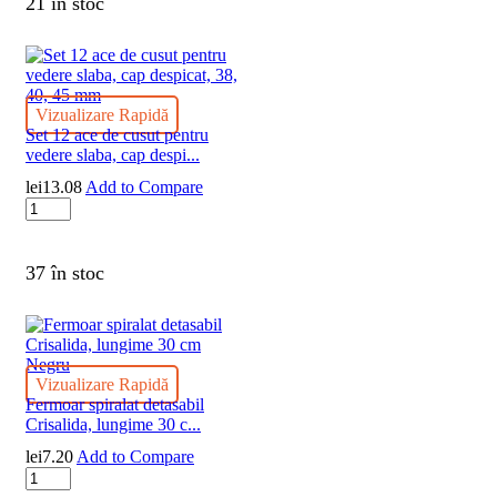
21 în stoc
Crisalida,
lungime
18
cm
Alb
Vizualizare Rapidă
Set 12 ace de cusut pentru
vedere slaba, cap despi...
lei
13.08
Add to Compare
Cantitate
Set
12
ace
37 în stoc
de
cusut
pentru
vedere
slaba,
Vizualizare Rapidă
cap
Fermoar spiralat detasabil
despicat,
Crisalida, lungime 30 c...
38,
40,
lei
7.20
Add to Compare
45
Cantitate
mm
Fermoar