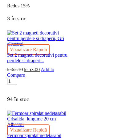
spiralat
Redus
15%
detasabil
Crisalida,
3 în stoc
lungime
30
cm
Negru
Vizualizare Rapidă
Set 2 magneti decorativi pentru
perdele si draperi...
lei
62.10
Prețul
lei
53.00
Prețul
Add to
Compare
inițial
curent
Cantitate
a
este:
Set
fost:
lei53.00.
2
lei62.10.
magneti
94 în stoc
decorativi
pentru
perdele
si
draperii,
Vizualizare Rapidă
Gri
Fermoar spiralat nedetasabil
albastrui