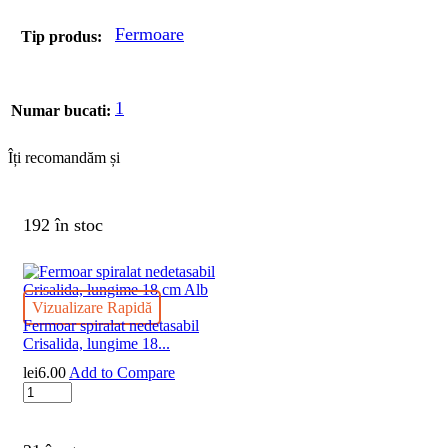
Fermoare
Tip produs:
1
Numar bucati:
Îți recomandăm și
192 în stoc
Vizualizare Rapidă
Fermoar spiralat nedetasabil
Crisalida, lungime 18...
lei
6.00
Add to Compare
Cantitate
Fermoar
spiralat
nedetasabil