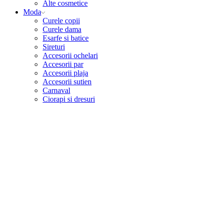
Alte cosmetice
Moda
Curele copii
Curele dama
Esarfe si batice
Sireturi
Accesorii ochelari
Accesorii par
Accesorii plaja
Accesorii sutien
Carnaval
Ciorapi si dresuri