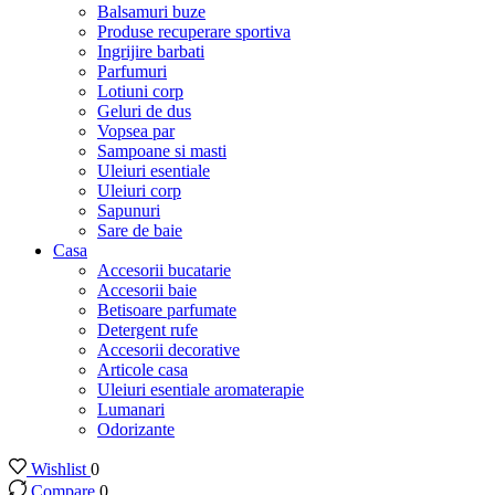
Balsamuri buze
Produse recuperare sportiva
Ingrijire barbati
Parfumuri
Lotiuni corp
Geluri de dus
Vopsea par
Sampoane si masti
Uleiuri esentiale
Uleiuri corp
Sapunuri
Sare de baie
Casa
Accesorii bucatarie
Accesorii baie
Betisoare parfumate
Detergent rufe
Accesorii decorative
Articole casa
Uleiuri esentiale aromaterapie
Lumanari
Odorizante
Wishlist
0
Compare
0