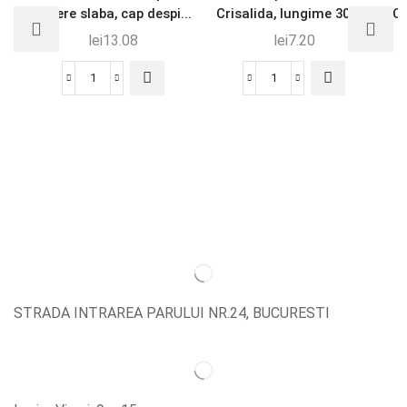
vedere slaba, cap despi...
Crisalida, lungime 30 c...
Cr
lei
13.08
lei
7.20
STRADA INTRAREA PARULUI NR.24, BUCURESTI