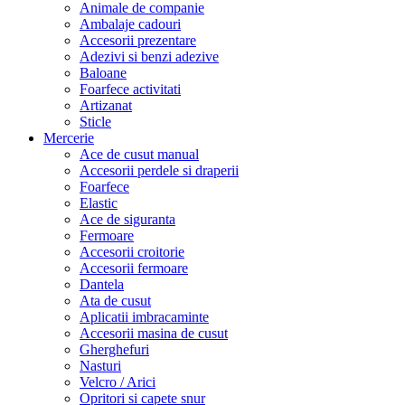
Animale de companie
Ambalaje cadouri
Accesorii prezentare
Adezivi si benzi adezive
Baloane
Foarfece activitati
Artizanat
Sticle
Mercerie
Ace de cusut manual
Accesorii perdele si draperii
Foarfece
Elastic
Ace de siguranta
Fermoare
Accesorii croitorie
Accesorii fermoare
Dantela
Ata de cusut
Aplicatii imbracaminte
Accesorii masina de cusut
Gherghefuri
Nasturi
Velcro / Arici
Opritori si capete snur