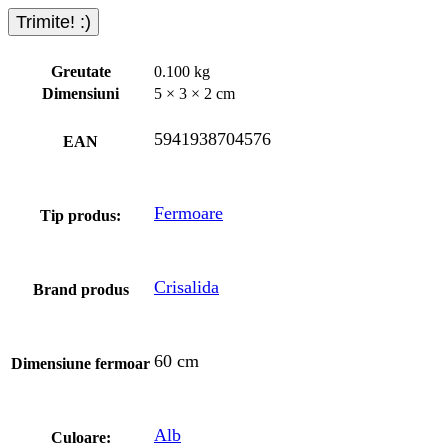
Greutate
0.100 kg
Dimensiuni
5 × 3 × 2 cm
5941938704576
EAN
Fermoare
Tip produs:
Crisalida
Brand produs
60 cm
Dimensiune fermoar
Alb
Culoare: