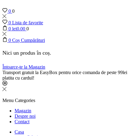
0
0
0
Lista de favorite
0
lei
0.00
0
0
Coș Cumpărături
Nici un produs în coș.
Întoarce-te la Magazin
Transport gratuit la EasyBox pentru orice comanda de peste 99lei
platita cu cardul!
Menu
Categories
Magazin
Despre noi
Contact
Casa