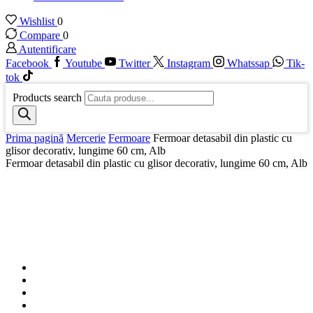
Wishlist
0
Compare
0
Autentificare
Facebook
Youtube
Twitter
Instagram
Whatssap
Tik-
tok
Products search
Prima pagină
Mercerie
Fermoare
Fermoar detasabil din plastic cu
glisor decorativ, lungime 60 cm, Alb
Fermoar detasabil din plastic cu glisor decorativ, lungime 60 cm, Alb