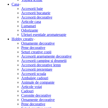
Casa
Accesorii baie
Accesorii bucatarie
Accesorii decorative
Articole casa
Lumanari
Odorizante
Uleiuri esentiale aromaterapie
Hobby creativ
Ornamente decorative
Pene decorative
Seturi creative copii
Accesorii aranjamente decorative
Accesorii camping si drumetii
Accesorii decorative lemn
Accesorii prezentare
Accesorii scoala
Ambalaje cadouri
Animale de companie
Articole voiaj
Cadouri
Coronite decorative
Ornamente decorative
Pene decorative