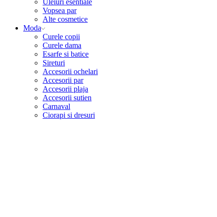
Uleiuri esentiale
Vopsea par
Alte cosmetice
Moda
Curele copii
Curele dama
Esarfe si batice
Sireturi
Accesorii ochelari
Accesorii par
Accesorii plaja
Accesorii sutien
Carnaval
Ciorapi si dresuri