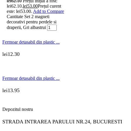
lei
62.10
Prețul inițial a fost:
lei62.10.
lei
53.00
Prețul curent
este: lei53.00.
Add to Compare
Cantitate Set 2 magneti
decorativi pentru perdele si
draperii, Gri albastrui
Fermoar detasabil din plastic ...
lei
12.30
Fermoar detasabil din plastic ...
lei
13.95
Depozitul nostru
STRADA INTRAREA PARULUI NR.24, BUCURESTI