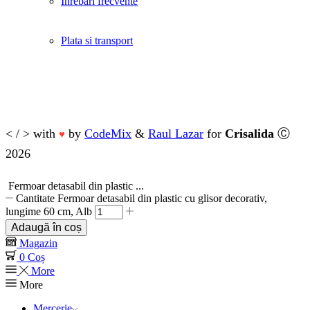
Inrebari frecvente
Plata si transport
< / > with
by
CodeMix
&
Raul Lazar
for
Crisalida
Ⓒ
♥
2026
Fermoar detasabil din plastic ...
Cantitate Fermoar detasabil din plastic cu glisor decorativ,
lungime 60 cm, Alb
Adaugă în coș
Magazin
0
Coș
More
More
Mercerie