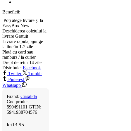
Beneficii:
Poți alege livrare și la
EasyBox
New
Deschiderea coletului la
livrare
Gratuit
Livrare rapidă, ajunge
la tine în 1-2 zile
Plată cu card sau
ramburs / la curier
Drept de retur 14 zile
Distribuie:
Facebook
Twitter
Tumblr
Pinterest
Whatsapp
Brand:
Crisalida
Cod produs:
590491101
GTIN:
5941938704576
lei
13.95