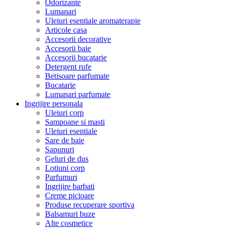
Odorizante
Lumanari
Uleiuri esentiale aromaterapie
Articole casa
Accesorii decorative
Accesorii baie
Accesorii bucatarie
Detergent rufe
Betisoare parfumate
Bucatarie
Lumanari parfumate
Ingrijire personala
Uleiuri corp
Sampoane si masti
Uleiuri esentiale
Sare de baie
Sapunuri
Geluri de dus
Lotiuni corp
Parfumuri
Ingrijire barbati
Creme picioare
Produse recuperare sportiva
Balsamuri buze
Alte cosmetice