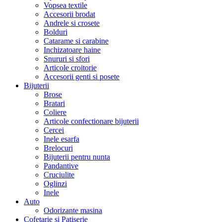
Vopsea textile
Accesorii brodat
Andrele si crosete
Bolduri
Catarame si carabine
Inchizatoare haine
Snururi si sfori
Articole croitorie
Accesorii genti si posete
Bijuterii
Brose
Bratari
Coliere
Articole confectionare bijuterii
Cercei
Inele esarfa
Brelocuri
Bijuterii pentru nunta
Pandantive
Cruciulite
Oglinzi
Inele
Auto
Odorizante masina
Cofetarie si Patiserie