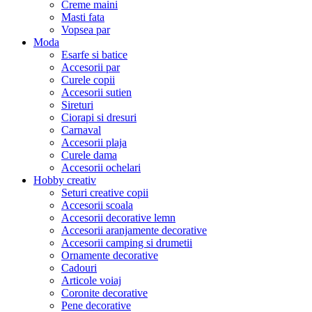
Creme maini
Masti fata
Vopsea par
Moda
Esarfe si batice
Accesorii par
Curele copii
Accesorii sutien
Sireturi
Ciorapi si dresuri
Carnaval
Accesorii plaja
Curele dama
Accesorii ochelari
Hobby creativ
Seturi creative copii
Accesorii scoala
Accesorii decorative lemn
Accesorii aranjamente decorative
Accesorii camping si drumetii
Ornamente decorative
Cadouri
Articole voiaj
Coronite decorative
Pene decorative