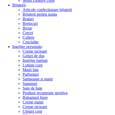
Seturi creative copii
Bijuterii
Articole confectionare bijuterii
Bijuterii pentru nunta
Bratari
Brelocuri
Brose
Cercei
Coliere
Cruciulite
Ingrijire personala
Creme picioare
Geluri de dus
Ingrijire barbati
Lotiuni corp
Masti fata
Parfumuri
Sampoane si masti
Sapunuri
Sare de baie
Produse recuperare sportiva
Balsamuri buze
Creme maini
Creme picioare
Uleiuri corp