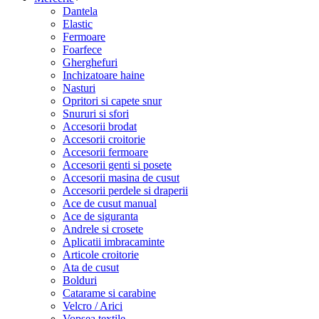
Dantela
Elastic
Fermoare
Foarfece
Gherghefuri
Inchizatoare haine
Nasturi
Opritori si capete snur
Snururi si sfori
Accesorii brodat
Accesorii croitorie
Accesorii fermoare
Accesorii genti si posete
Accesorii masina de cusut
Accesorii perdele si draperii
Ace de cusut manual
Ace de siguranta
Andrele si crosete
Aplicatii imbracaminte
Articole croitorie
Ata de cusut
Bolduri
Catarame si carabine
Velcro / Arici
Vopsea textile