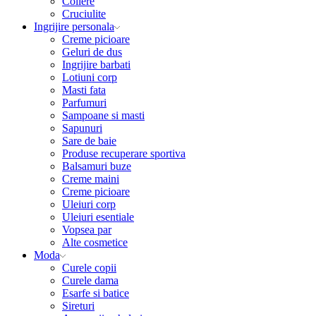
Coliere
Cruciulite
Ingrijire personala
Creme picioare
Geluri de dus
Ingrijire barbati
Lotiuni corp
Masti fata
Parfumuri
Sampoane si masti
Sapunuri
Sare de baie
Produse recuperare sportiva
Balsamuri buze
Creme maini
Creme picioare
Uleiuri corp
Uleiuri esentiale
Vopsea par
Alte cosmetice
Moda
Curele copii
Curele dama
Esarfe si batice
Sireturi