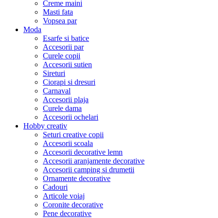
Creme maini
Masti fata
Vopsea par
Moda
Esarfe si batice
Accesorii par
Curele copii
Accesorii sutien
Sireturi
Ciorapi si dresuri
Carnaval
Accesorii plaja
Curele dama
Accesorii ochelari
Hobby creativ
Seturi creative copii
Accesorii scoala
Accesorii decorative lemn
Accesorii aranjamente decorative
Accesorii camping si drumetii
Ornamente decorative
Cadouri
Articole voiaj
Coronite decorative
Pene decorative