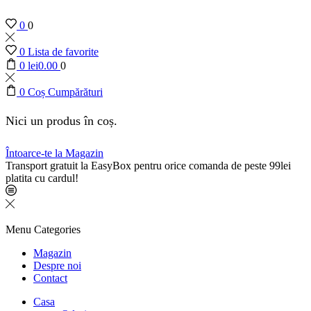
0
0
0
Lista de favorite
0
lei
0.00
0
0
Coș Cumpărături
Nici un produs în coș.
Întoarce-te la Magazin
Transport gratuit la EasyBox pentru orice comanda de peste 99lei
platita cu cardul!
Menu
Categories
Magazin
Despre noi
Contact
Casa