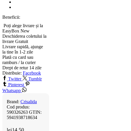
Beneficii:
Poți alege livrare și la
EasyBox
New
Deschiderea coletului la
livrare
Gratuit
Livrare rapidă, ajunge
la tine în 1-2 zile
Plată cu card sau
ramburs / la curier
Drept de retur 14 zile
Distribuie:
Facebook
Twitter
Tumblr
Pinterest
Whatsapp
Brand:
Crisalida
Cod produs:
590326263
GTIN:
5941938718634
lei
14.50