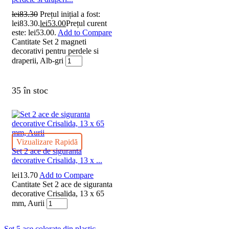
lei
83.30
Prețul inițial a fost:
lei83.30.
lei
53.00
Prețul curent
este: lei53.00.
Add to Compare
Cantitate Set 2 magneti
decorativi pentru perdele si
draperii, Alb-gri
35 în stoc
Vizualizare Rapidă
Set 2 ace de siguranta
decorative Crisalida, 13 x ...
lei
13.70
Add to Compare
Cantitate Set 2 ace de siguranta
decorative Crisalida, 13 x 65
mm, Aurii
Set 5 ace colorate din plastic...