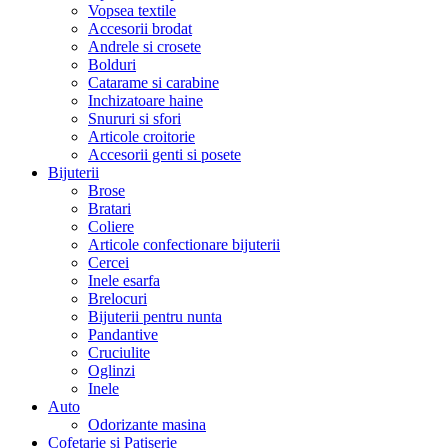
Vopsea textile
Accesorii brodat
Andrele si crosete
Bolduri
Catarame si carabine
Inchizatoare haine
Snururi si sfori
Articole croitorie
Accesorii genti si posete
Bijuterii
Brose
Bratari
Coliere
Articole confectionare bijuterii
Cercei
Inele esarfa
Brelocuri
Bijuterii pentru nunta
Pandantive
Cruciulite
Oglinzi
Inele
Auto
Odorizante masina
Cofetarie si Patiserie