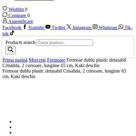
Wishlist
0
Compare
0
Autentificare
Facebook
Youtube
Twitter
Instagram
Whatssap
Tik-
tok
Products search
Prima pagină
Mercerie
Fermoare
Fermoar dublu plastic detasabil
Crisalida, 2 cursoare, lungime 65 cm, Kaki deschis
Fermoar dublu plastic detasabil Crisalida, 2 cursoare, lungime 65
cm, Kaki deschis