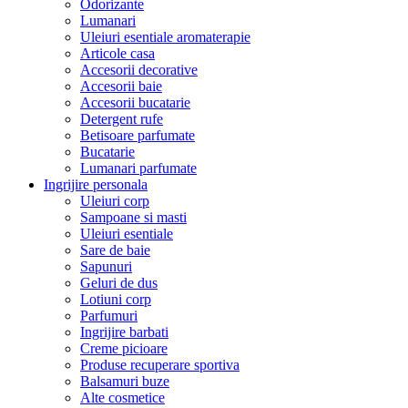
Odorizante
Lumanari
Uleiuri esentiale aromaterapie
Articole casa
Accesorii decorative
Accesorii baie
Accesorii bucatarie
Detergent rufe
Betisoare parfumate
Bucatarie
Lumanari parfumate
Ingrijire personala
Uleiuri corp
Sampoane si masti
Uleiuri esentiale
Sare de baie
Sapunuri
Geluri de dus
Lotiuni corp
Parfumuri
Ingrijire barbati
Creme picioare
Produse recuperare sportiva
Balsamuri buze
Alte cosmetice