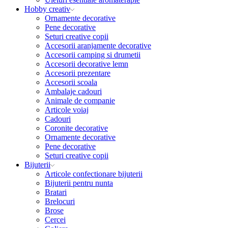
Hobby creativ
Ornamente decorative
Pene decorative
Seturi creative copii
Accesorii aranjamente decorative
Accesorii camping si drumetii
Accesorii decorative lemn
Accesorii prezentare
Accesorii scoala
Ambalaje cadouri
Animale de companie
Articole voiaj
Cadouri
Coronite decorative
Ornamente decorative
Pene decorative
Seturi creative copii
Bijuterii
Articole confectionare bijuterii
Bijuterii pentru nunta
Bratari
Brelocuri
Brose
Cercei