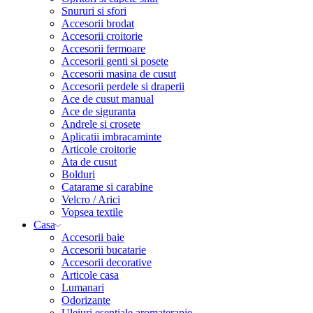
Snururi si sfori
Accesorii brodat
Accesorii croitorie
Accesorii fermoare
Accesorii genti si posete
Accesorii masina de cusut
Accesorii perdele si draperii
Ace de cusut manual
Ace de siguranta
Andrele si crosete
Aplicatii imbracaminte
Articole croitorie
Ata de cusut
Bolduri
Catarame si carabine
Velcro / Arici
Vopsea textile
Casa
Accesorii baie
Accesorii bucatarie
Accesorii decorative
Articole casa
Lumanari
Odorizante
Uleiuri esentiale aromaterapie