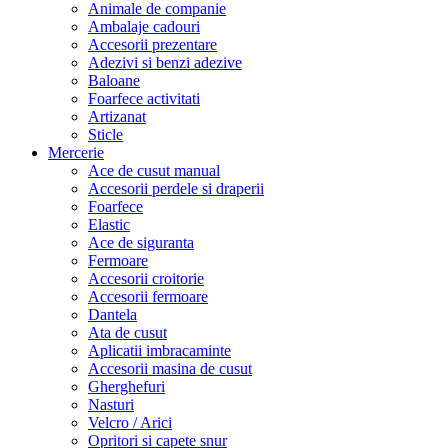
Animale de companie
Ambalaje cadouri
Accesorii prezentare
Adezivi si benzi adezive
Baloane
Foarfece activitati
Artizanat
Sticle
Mercerie
Ace de cusut manual
Accesorii perdele si draperii
Foarfece
Elastic
Ace de siguranta
Fermoare
Accesorii croitorie
Accesorii fermoare
Dantela
Ata de cusut
Aplicatii imbracaminte
Accesorii masina de cusut
Gherghefuri
Nasturi
Velcro / Arici
Opritori si capete snur