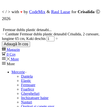
< / > with
by
CodeMix
&
Raul Lazar
for
Crisalida
Ⓒ
♥
2026
Fermoar dublu plastic detasabi...
Cantitate Fermoar dublu plastic detasabil Crisalida, 2 cursoare,
lungime 65 cm, Kaki deschis
Adaugă în coș
Magazin
0
Coș
More
More
Mercerie
Dantela
Elastic
Fermoare
Foarfece
Gherghefuri
Inchizatoare haine
Nasturi
Opritori si capete snur