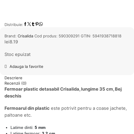
Distribuie:
Brand:
Crisalida
Cod produs:
590309291
GTIN:
5941938718818
lei
8.19
Stoc epuizat
Adauga la favorite
Descriere
Recenzii (0)
Fermoar plastic detasabil Crisalida, lungime 35 cm, Bej
deschis
Fermoarul din plastic
este potrivit pentru a coase jachete,
paltoane etc.
Latime dinti:
5 mm
Latime fermoar:
3,2 cm