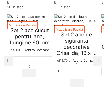
20 în stoc
35 în stoc
13
Vizualizare Rapidă
Set 2 ace cusut
Vizualizare Rapidă
V
Set 2 ace de
pentru lana,
siguranta
Lungime 60 mm
decorative
C
lei
9.00
Add to Compare
Crisalida, 13 x ...
lei
13.70
Add to Compare
l