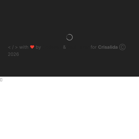
♥
< / > with
by
CodeMix
&
Raul Lazar
for
Crisalida
Ⓒ
2026