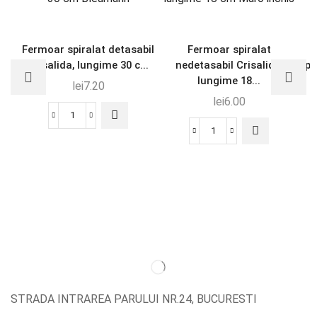
Fermoar spiralat detasabil
Fermoar spiralat
S
Crisalida, lungime 30 c...
nedetasabil Crisalida,
pe
lungime 18...
lei
7.20
lei
6.00
STRADA INTRAREA PARULUI NR.24, BUCURESTI