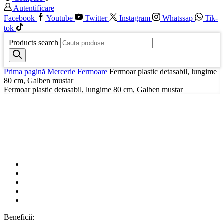
Autentificare
Facebook
Youtube
Twitter
Instagram
Whatssap
Tik-
tok
Products search
Prima pagină
Mercerie
Fermoare
Fermoar plastic detasabil, lungime
80 cm, Galben mustar
Fermoar plastic detasabil, lungime 80 cm, Galben mustar
Beneficii: