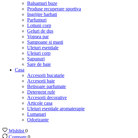
Balsamuri buze
Produse recuperare sportiva
Ingrijire barbati
Parfumuri
Lotiuni corp
Geluri de dus
Vopsea par
Sampoane si masti
Uleiuri esentiale
Uleiuri corp
Sapunuri
Sare de baie
Casa
Accesorii bucatarie
Accesorii baie
Betisoare parfumate
Detergent rufe
Accesorii decorative
Articole casa
Uleiuri esentiale aromaterapie
Lumanari
Odorizante
Wishlist
0
Compare
0