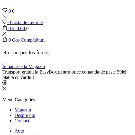
0
0
0
Lista de favorite
0
lei
0.00
0
0
Coș Cumpărături
Nici un produs în coș.
Întoarce-te la Magazin
Transport gratuit la EasyBox pentru orice comanda de peste 99lei
platita cu cardul!
Menu
Categories
Magazin
Despre noi
Contact
Auto