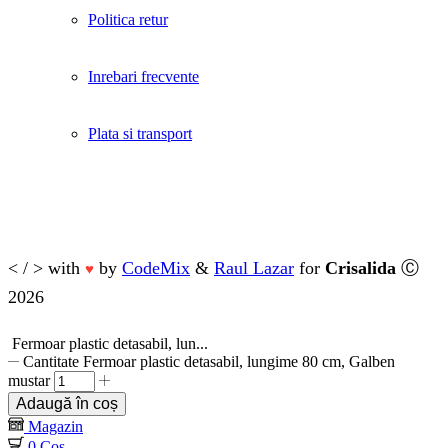
Politica retur
Inrebari frecvente
Plata si transport
< / > with
by
CodeMix
&
Raul Lazar
for
Crisalida
Ⓒ
♥
2026
Fermoar plastic detasabil, lun...
Cantitate Fermoar plastic detasabil, lungime 80 cm, Galben
mustar
Adaugă în coș
Magazin
0
Coș