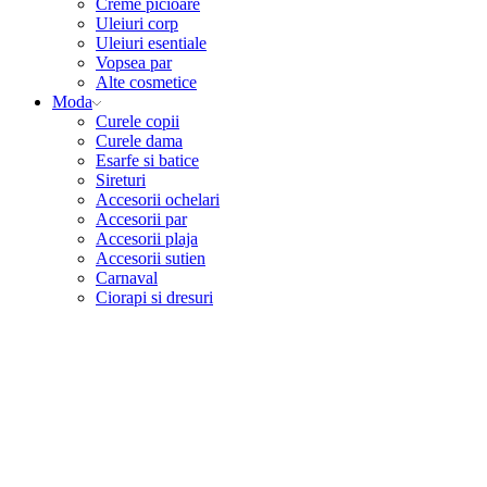
Creme picioare
Uleiuri corp
Uleiuri esentiale
Vopsea par
Alte cosmetice
Moda
Curele copii
Curele dama
Esarfe si batice
Sireturi
Accesorii ochelari
Accesorii par
Accesorii plaja
Accesorii sutien
Carnaval
Ciorapi si dresuri