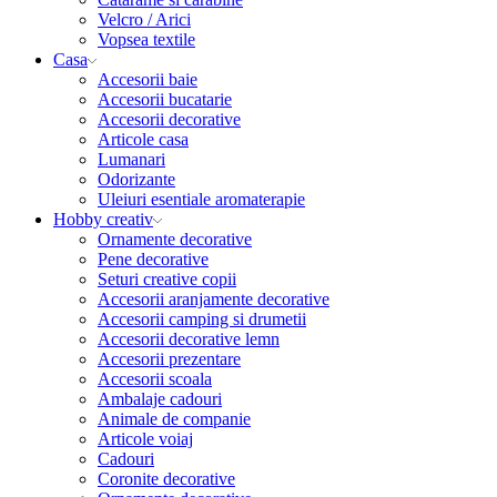
Velcro / Arici
Vopsea textile
Casa
Accesorii baie
Accesorii bucatarie
Accesorii decorative
Articole casa
Lumanari
Odorizante
Uleiuri esentiale aromaterapie
Hobby creativ
Ornamente decorative
Pene decorative
Seturi creative copii
Accesorii aranjamente decorative
Accesorii camping si drumetii
Accesorii decorative lemn
Accesorii prezentare
Accesorii scoala
Ambalaje cadouri
Animale de companie
Articole voiaj
Cadouri
Coronite decorative