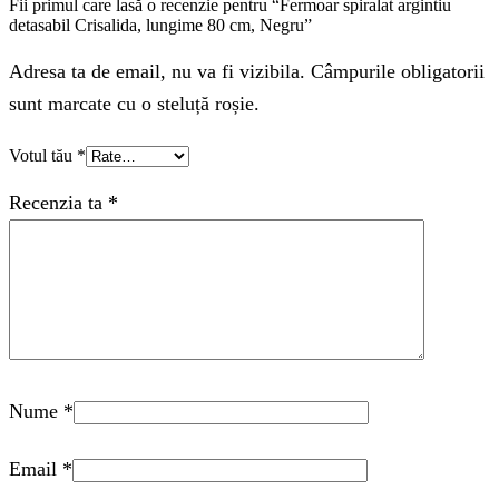
Fii primul care lasă o recenzie pentru “Fermoar spiralat argintiu
detasabil Crisalida, lungime 80 cm, Negru”
Adresa ta de email, nu va fi vizibila. Câmpurile obligatorii
sunt marcate cu o steluță roșie.
Votul tău
*
Recenzia ta
*
Nume
*
Email
*