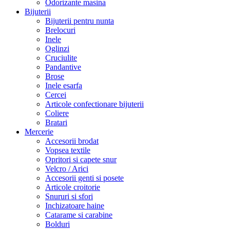
Odorizante masina
Bijuterii
Bijuterii pentru nunta
Brelocuri
Inele
Oglinzi
Cruciulite
Pandantive
Brose
Inele esarfa
Cercei
Articole confectionare bijuterii
Coliere
Bratari
Mercerie
Accesorii brodat
Vopsea textile
Opritori si capete snur
Velcro / Arici
Accesorii genti si posete
Articole croitorie
Snururi si sfori
Inchizatoare haine
Catarame si carabine
Bolduri