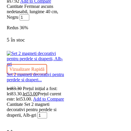
lei
7.92
Add to Compare
Cantitate Fermoar ascuns
nedetasabil, lungime 40 cm,
Negru
Redus
36%
5 în stoc
Vizualizare Rapidă
Set 2 magneti decorativi pentru
perdele si draperi...
lei
83.30
Prețul inițial a fost:
lei83.30.
lei
53.00
Prețul curent
este: lei53.00.
Add to Compare
Cantitate Set 2 magneti
decorativi pentru perdele si
draperii, Alb-gri