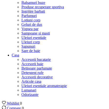
Balsamuri buze
Produse recuperare sportiva
Ingrijire barbati
Parfumuri
Lotiuni corp
Geluri de dus
Vopsea par
Sampoane si masti
Uleiuri esentiale
Uleiuri corp
Sapunuri
Sare de baie
Casa
Accesorii bucatarie
Accesorii baie
Betisoare parfumate
Detergent rufe
Accesorii decorative
Articole casa
Uleiuri esentiale aromaterapie
Lumanari
Odorizante
Wishlist
0
Compare
0