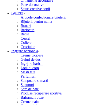
Ornamente decorative
Pene decorative
Seturi creative copii
Bijuterii
Articole confectionare bijuterii
Bijuterii pentru nunta
Bratari
Brelocuri
Brose
Cercei
Coliere
Cruciulite
Ingrijire personala
Creme picioare
Geluri de dus
Ingrijire barbati
Lotiuni corp
Masti fata
Parfumuri
Sampoane si masti
Sapunuri
Sare de baie
Produse recuperare sportiva
Balsamuri buze
Creme maini