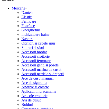
Mercerie
Dantela
Elastic
Fermoare
Foarfece
Gherghefuri
Inchizatoare haine
Nasturi
Opritori si capete snur
Snururi si sfori
Accesorii brodat
Accesorii croitorie
Accesorii fermoare
Accesorii genti si posete
Accesorii masina de cusut
Accesorii perdele si draperii
Ace de cusut manual
Ace de siguranta
Andrele si crosete
Aplicatii imbracaminte
Articole croitorie
Ata de cusut
Bolduri
Catarame si carabine