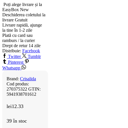
Poți alege livrare și la
EasyBox
New
Deschiderea coletului la
livrare
Gratuit
Livrare rapidă, ajunge
la tine în 1-2 zile
Plată cu card sau
ramburs / la curier
Drept de retur 14 zile
Distribuie:
Facebook
Twitter
Tumblr
Pinterest
Whatsapp
Brand:
Crisalida
Cod produs:
270375322
GTIN:
5941938701612
lei
12.33
39 în stoc