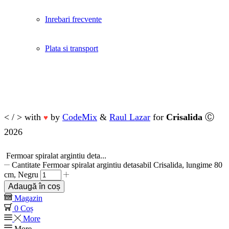
Inrebari frecvente
Plata si transport
< / > with
by
CodeMix
&
Raul Lazar
for
Crisalida
Ⓒ
♥
2026
Fermoar spiralat argintiu deta...
Cantitate Fermoar spiralat argintiu detasabil Crisalida, lungime 80
cm, Negru
Adaugă în coș
Magazin
0
Coș
More
More