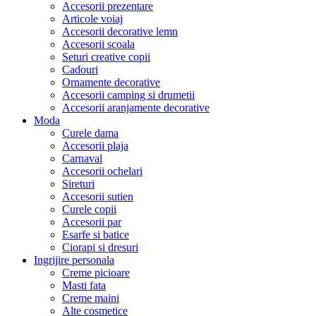
Accesorii prezentare
Articole voiaj
Accesorii decorative lemn
Accesorii scoala
Seturi creative copii
Cadouri
Ornamente decorative
Accesorii camping si drumetii
Accesorii aranjamente decorative
Moda
Curele dama
Accesorii plaja
Carnaval
Accesorii ochelari
Sireturi
Accesorii sutien
Curele copii
Accesorii par
Esarfe si batice
Ciorapi si dresuri
Ingrijire personala
Creme picioare
Masti fata
Creme maini
Alte cosmetice