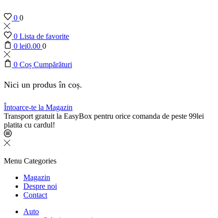
0
0
0
Lista de favorite
0
lei
0.00
0
0
Coș Cumpărături
Nici un produs în coș.
Întoarce-te la Magazin
Transport gratuit la EasyBox pentru orice comanda de peste 99lei
platita cu cardul!
Menu
Categories
Magazin
Despre noi
Contact
Auto