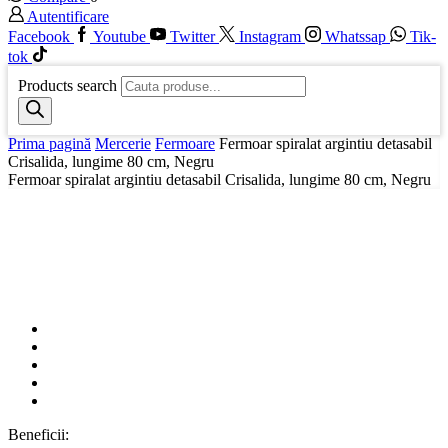
Autentificare
Facebook
Youtube
Twitter
Instagram
Whatssap
Tik-
tok
Products search
Prima pagină
Mercerie
Fermoare
Fermoar spiralat argintiu detasabil
Crisalida, lungime 80 cm, Negru
Fermoar spiralat argintiu detasabil Crisalida, lungime 80 cm, Negru
Beneficii: