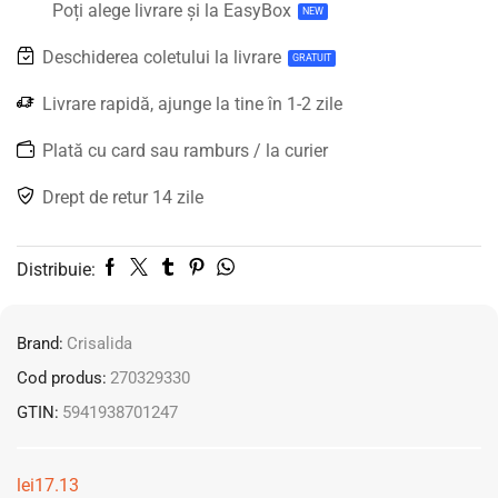
Poți alege livrare și la EasyBox
NEW
Deschiderea coletului la livrare
GRATUIT
Livrare rapidă, ajunge la tine în 1-2 zile
Plată cu card sau ramburs / la curier
Drept de retur 14 zile
Distribuie:
Brand:
Crisalida
Cod produs:
270329330
GTIN:
5941938701247
lei
17.13