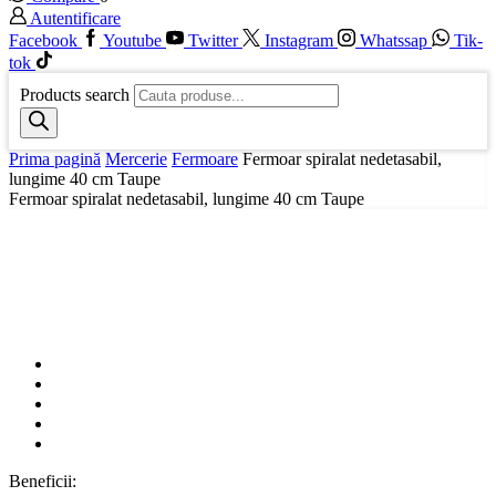
Autentificare
Facebook
Youtube
Twitter
Instagram
Whatssap
Tik-
tok
Products search
Prima pagină
Mercerie
Fermoare
Fermoar spiralat nedetasabil,
lungime 40 cm Taupe
Fermoar spiralat nedetasabil, lungime 40 cm Taupe
Beneficii: