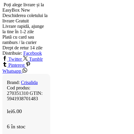
Poți alege livrare și la
EasyBox
New
Deschiderea coletului la
livrare
Gratuit
Livrare rapidă, ajunge
la tine în 1-2 zile
Plată cu card sau
ramburs / la curier
Drept de retur 14 zile
Distribuie:
Facebook
Twitter
Tumblr
Pinterest
Whatsapp
Brand:
Crisalida
Cod produs:
270351310
GTIN:
5941938701483
lei
6.00
6 în stoc