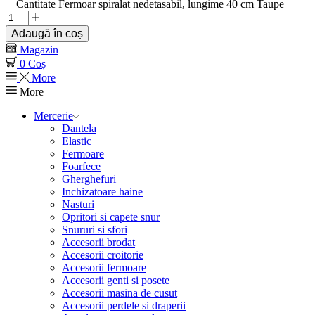
Cantitate Fermoar spiralat nedetasabil, lungime 40 cm Taupe
Adaugă în coș
Magazin
0
Coș
More
More
Mercerie
Dantela
Elastic
Fermoare
Foarfece
Gherghefuri
Inchizatoare haine
Nasturi
Opritori si capete snur
Snururi si sfori
Accesorii brodat
Accesorii croitorie
Accesorii fermoare
Accesorii genti si posete
Accesorii masina de cusut
Accesorii perdele si draperii