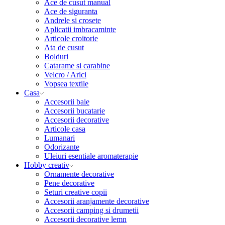
Ace de cusut manual
Ace de siguranta
Andrele si crosete
Aplicatii imbracaminte
Articole croitorie
Ata de cusut
Bolduri
Catarame si carabine
Velcro / Arici
Vopsea textile
Casa
Accesorii baie
Accesorii bucatarie
Accesorii decorative
Articole casa
Lumanari
Odorizante
Uleiuri esentiale aromaterapie
Hobby creativ
Ornamente decorative
Pene decorative
Seturi creative copii
Accesorii aranjamente decorative
Accesorii camping si drumetii
Accesorii decorative lemn