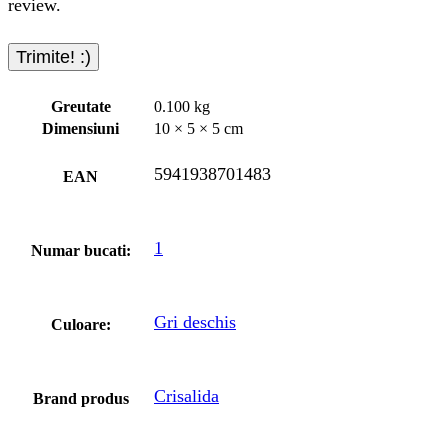
review.
Greutate
0.100 kg
Dimensiuni
10 × 5 × 5 cm
5941938701483
EAN
1
Numar bucati:
Gri deschis
Culoare:
Crisalida
Brand produs