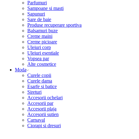
Parfumuri
Sampoane si masti
Sapunuri
Sare de baie
Produse recuperare sportiva
Balsamuri buze
Creme maini
Creme picioare
Uleiuri corp
Uleiuri esentiale
Vopsea par
Alte cosmetice
Moda
Curele copii
Curele dama
Esarfe si batice
Sireturi
Accesorii ochelari
Accesorii par
Accesorii plaja
Accesorii sutien
Carnaval
Ciorapi si dresuri