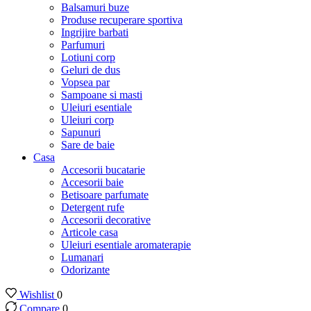
Balsamuri buze
Produse recuperare sportiva
Ingrijire barbati
Parfumuri
Lotiuni corp
Geluri de dus
Vopsea par
Sampoane si masti
Uleiuri esentiale
Uleiuri corp
Sapunuri
Sare de baie
Casa
Accesorii bucatarie
Accesorii baie
Betisoare parfumate
Detergent rufe
Accesorii decorative
Articole casa
Uleiuri esentiale aromaterapie
Lumanari
Odorizante
Wishlist
0
Compare
0