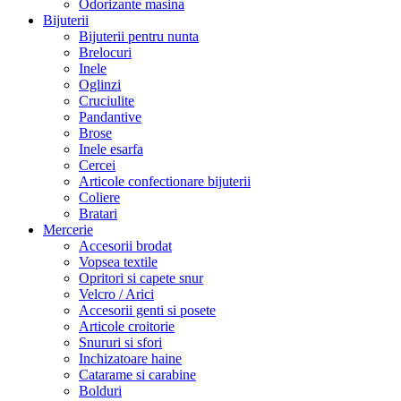
Odorizante masina
Bijuterii
Bijuterii pentru nunta
Brelocuri
Inele
Oglinzi
Cruciulite
Pandantive
Brose
Inele esarfa
Cercei
Articole confectionare bijuterii
Coliere
Bratari
Mercerie
Accesorii brodat
Vopsea textile
Opritori si capete snur
Velcro / Arici
Accesorii genti si posete
Articole croitorie
Snururi si sfori
Inchizatoare haine
Catarame si carabine
Bolduri