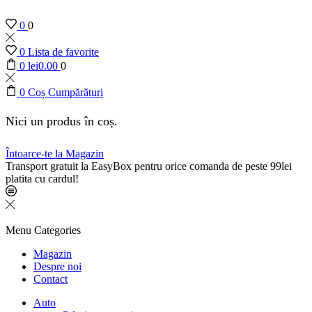
0
0
0
Lista de favorite
0
lei
0.00
0
0
Coș Cumpărături
Nici un produs în coș.
Întoarce-te la Magazin
Transport gratuit la EasyBox pentru orice comanda de peste 99lei
platita cu cardul!
Menu
Categories
Magazin
Despre noi
Contact
Auto