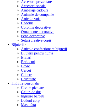
Accesorii prezentare
Accesorii scoala
Ambalaje cadouri
Animale de companie
Articole voiaj
Cadouri
Coronite decorative
Ornamente decorative
Pene decorative
Seturi creative copii
Bijuterii
Articole confectionare bijuterii
Bijuterii pentru nunta
Bratari
Brelocuri
Brose
Cercei
Coliere
Cruciulite
Ingrijire personala
Creme picioare
Geluri de dus
Ingrijire barbati
Lotiuni corp
Masti fata