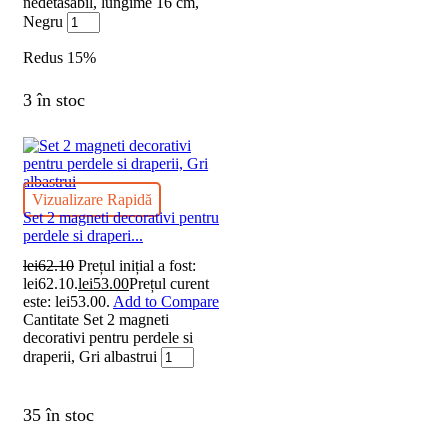
nedetasabil, lungime 16 cm,
Negru
Redus
15%
3 în stoc
Vizualizare Rapidă
Set 2 magneti decorativi pentru
perdele si draperi...
lei
62.10
Prețul inițial a fost:
lei62.10.
lei
53.00
Prețul curent
este: lei53.00.
Add to Compare
Cantitate Set 2 magneti
decorativi pentru perdele si
draperii, Gri albastrui
35 în stoc