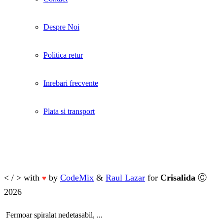
Despre Noi
Politica retur
Inrebari frecvente
Plata si transport
< / > with
by
CodeMix
&
Raul Lazar
for
Crisalida
Ⓒ
♥
2026
Fermoar spiralat nedetasabil, ...