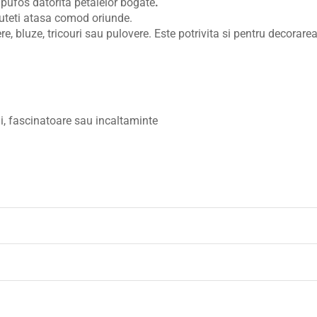
 pufos datorita petalelor bogate
.
 puteti atasa comod oriunde.
, bluze, tricouri sau pulovere. Este potrivita si pentru decorarea 
rii, fascinatoare sau incaltaminte