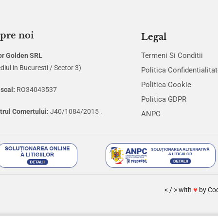
pre noi
Legal
Termeni Si Conditii
or Golden SRL
diul in Bucuresti / Sector 3)
Politica Confidentialita
Politica Cookie
iscal:
RO34043537
Politica GDPR
trul Comertului:
J40/1084/2015 .
ANPC
♥
< / > with
by
Co