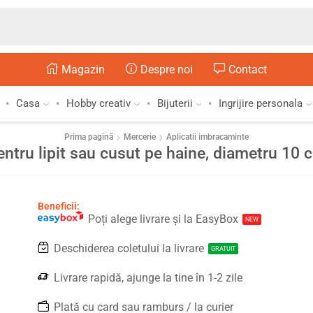
Magazin
Despre noi
Contact
Casa
Hobby creativ
Bijuterii
Ingrijire personala
Prima pagină
Mercerie
Aplicatii imbracaminte
pentru lipit sau cusut pe haine, diametru 10 
Beneficii:
Poți alege livrare și la EasyBox
NEW
Deschiderea coletului la livrare
GRATUIT
Livrare rapidă, ajunge la tine în 1-2 zile
Plată cu card sau ramburs / la curier