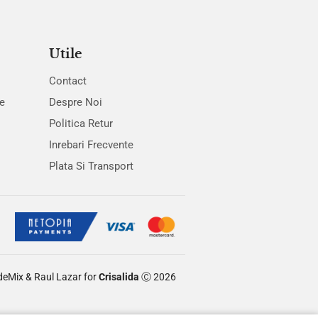
Utile
Contact
te
Despre Noi
Politica Retur
Inrebari Frecvente
Plata Si Transport
deMix
&
Raul Lazar
for
Crisalida
Ⓒ 2026