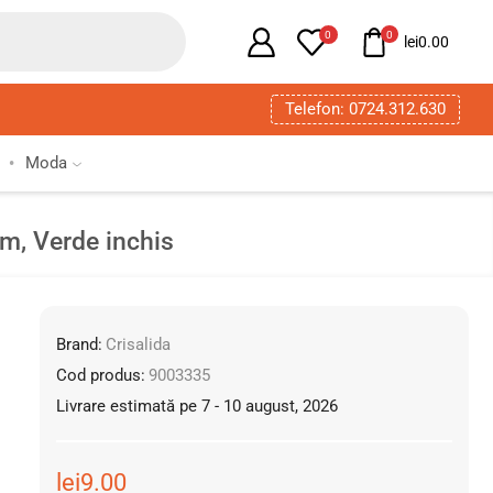
0
0
lei
0.00
Telefon: 0724.312.630
Moda
cm, Verde inchis
Brand:
Crisalida
Cod produs:
9003335
Livrare estimată pe 7 - 10 august, 2026
lei
9.00