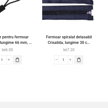
r pentru fermoar
Fermoar spiralat detasabil
 lungime 66 mm, ...
Crisalida, lungime 30 c...
lei
6.00
lei
7.20