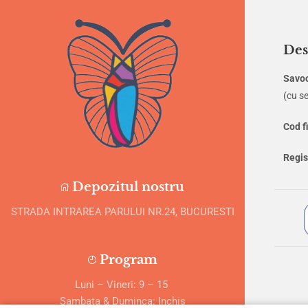
Des
Savo
(cu se
Cod f
Regis
Depozitul nostru
STRADA INTRAREA PARULUI NR.24, BUCURESTI
Program
Luni – Vineri: 9 – 15
Sambata & Duminca: Inchis