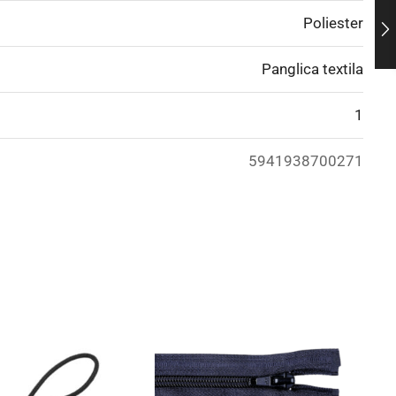
Poliester
Panglica textila
1
5941938700271