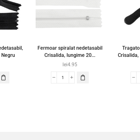
detasabil,
Fermoar spiralat nedetasabil
Tragato
, Negru
Crisalida, lungime 20...
Crisalida,
lei
4.95