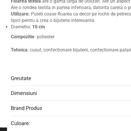
Floarea textila
are o gama larga de utilizari. Are un aspect
Are o rondea textila in partea inferioara, datorita careia o
Utilizare:
Puteti coase floarea ca decor pe rochii de petrecere
lipici pentru a crea o bijuterie interesanta.
Diametru:
10 cm
Compozitie
: poliester
Tehnica
: cusut, confectionare bijuterii, confectionare pala
Greutate
Dimensiuni
Brand Produs
Culoare: