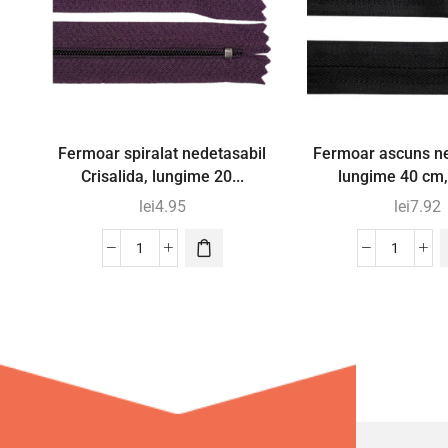
Fermoar spiralat nedetasabil
Fermoar ascuns ne
Crisalida, lungime 20...
lungime 40 cm
lei
4.95
lei
7.92