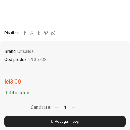
Distribuie:
Brand:
Crisalida
Cod produs:
8905782
lei
3.00
44 în stoc
Adaugă în coș