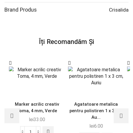
Brand Produs
Crisalida
Îți Recomandăm Și
Marker acrilic creativ
Agatatoare metalica
S
Toma, 4 mm, Verde
pentru polistiren 1 x 3 cm,
d
Au...
lei
33.00
lei
6.00