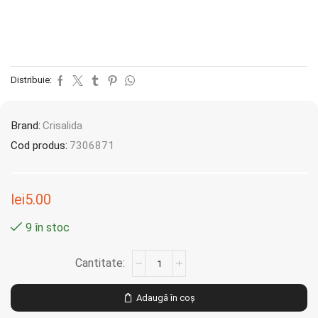
Distribuie:
Brand:
Crisalida
Cod produs:
7306871
lei
5.00
9 în stoc
Adaugă în coș