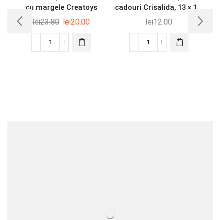
cu margele Creatoys
cadouri Crisalida, 13 x 1...
lei
23.80
lei
20.00
lei
12.00