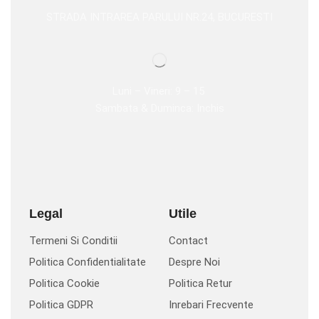
STRADA INTRAREA PARULUI NR.24, BUCURESTI
Luni – Vineri: 9 – 15
Sambata & Duminca: Inchis
Legal
Utile
Termeni Si Conditii
Contact
Politica Confidentialitate
Despre Noi
Politica Cookie
Politica Retur
Politica GDPR
Inrebari Frecvente