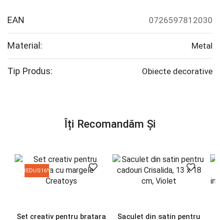
EAN
0726597812030
Material:
Metal
Tip Produs:
Obiecte decorative
Îți Recomandăm Și
REDUS
16%
Set creativ pentru bratara
Saculet din satin pentru
C