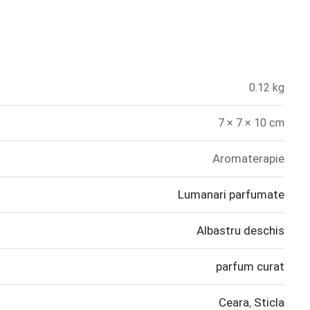
0.12 kg
7 × 7 × 10 cm
Aromaterapie
Lumanari parfumate
Albastru deschis
parfum curat
Ceara
,
Sticla