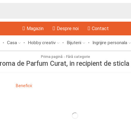
Magazin
Despre noi
Contact
Casa
Hobby creativ
Bijuterii
Ingrijire personala
Prima pagină
Fără categorie
oma de Parfum Curat, in recipient de sticla 
Beneficii: