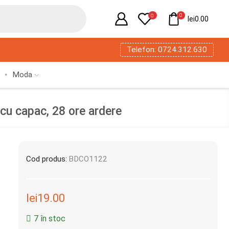
0
0
lei
0.00
Telefon: 0724.312.630
Moda
cu capac, 28 ore ardere
Cod produs:
BDCO1122
lei
19.00
7 în stoc