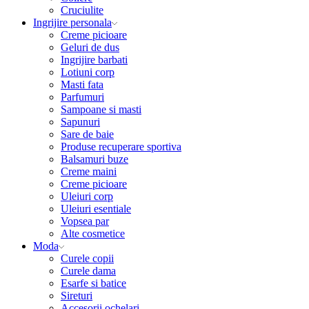
Cruciulite
Ingrijire personala
Creme picioare
Geluri de dus
Ingrijire barbati
Lotiuni corp
Masti fata
Parfumuri
Sampoane si masti
Sapunuri
Sare de baie
Produse recuperare sportiva
Balsamuri buze
Creme maini
Creme picioare
Uleiuri corp
Uleiuri esentiale
Vopsea par
Alte cosmetice
Moda
Curele copii
Curele dama
Esarfe si batice
Sireturi
Accesorii ochelari