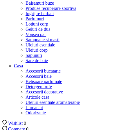
Balsamuri buze
Produse recuperare sportiva
Ingrijire barbati
Parfumuri
Lotiuni corp
Geluri de dus
Vopsea par
Sampoane si masti
Uleiuri esentiale
Uleiuri corp
Sapunuri
Sare de baie
Casa
Accesorii bucatarie
Accesorii baie
Betisoare parfumate
Detergent rufe
Accesorii decorative
Articole casa
Uleiuri esentiale aromaterapie
Lumanari
Odorizante
Wishlist
0
Compare
0