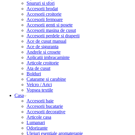
Snururi si sfori
Accesorii brodat
Accesorii croitorie
Accesorii fermoare
Accesorii genti si posete
Accesorii masina de cusut
Accesorii perdele si draperii
Ace de cusut manual
Ace de siguranta
Andrele si crosete
Aplicatii imbracaminte
Articole croitorie
Ata de cusut
Bolduri
Catarame si carabine
Velcro / Arici
Vopsea textile
Casa
Accesorii baie
Accesorii bucatarie
Accesorii decorative
Articole casa
Lumanari
Odorizante
Uleiuri esentiale aromaterapie