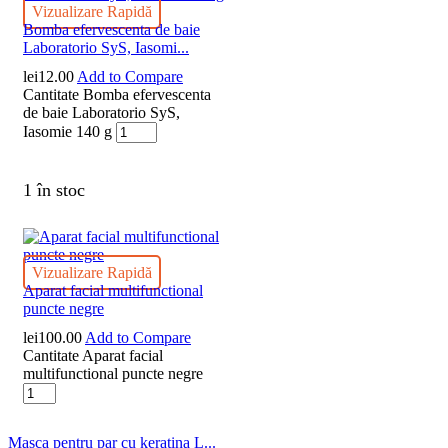
Vizualizare Rapidă
Bomba efervescenta de baie
Laboratorio SyS, Iasomi...
lei
12.00
Add to Compare
Cantitate Bomba efervescenta
de baie Laboratorio SyS,
Iasomie 140 g
1 în stoc
Vizualizare Rapidă
Aparat facial multifunctional
puncte negre
lei
100.00
Add to Compare
Cantitate Aparat facial
multifunctional puncte negre
Masca pentru par cu keratina L...