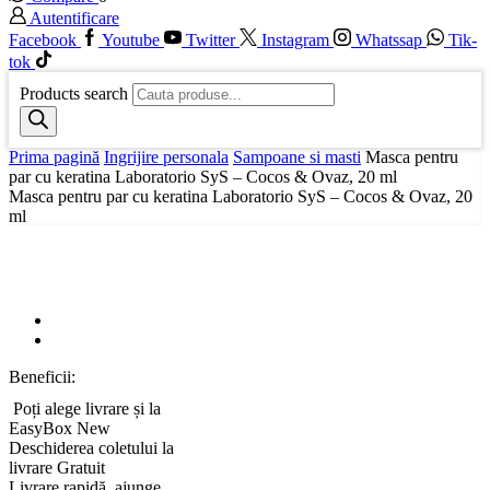
Autentificare
Facebook
Youtube
Twitter
Instagram
Whatssap
Tik-
tok
Products search
Prima pagină
Ingrijire personala
Sampoane si masti
Masca pentru
par cu keratina Laboratorio SyS – Cocos & Ovaz, 20 ml
Masca pentru par cu keratina Laboratorio SyS – Cocos & Ovaz, 20
ml
Beneficii:
Poți alege livrare și la
EasyBox
New
Deschiderea coletului la
livrare
Gratuit
Livrare rapidă, ajunge