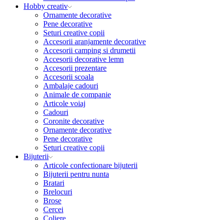
Hobby creativ
Ornamente decorative
Pene decorative
Seturi creative copii
Accesorii aranjamente decorative
Accesorii camping si drumetii
Accesorii decorative lemn
Accesorii prezentare
Accesorii scoala
Ambalaje cadouri
Animale de companie
Articole voiaj
Cadouri
Coronite decorative
Ornamente decorative
Pene decorative
Seturi creative copii
Bijuterii
Articole confectionare bijuterii
Bijuterii pentru nunta
Bratari
Brelocuri
Brose
Cercei
Coliere