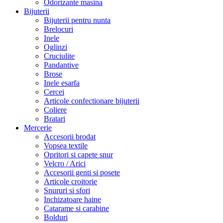
Odorizante masina
Bijuterii
Bijuterii pentru nunta
Brelocuri
Inele
Oglinzi
Cruciulite
Pandantive
Brose
Inele esarfa
Cercei
Articole confectionare bijuterii
Coliere
Bratari
Mercerie
Accesorii brodat
Vopsea textile
Opritori si capete snur
Velcro / Arici
Accesorii genti si posete
Articole croitorie
Snururi si sfori
Inchizatoare haine
Catarame si carabine
Bolduri