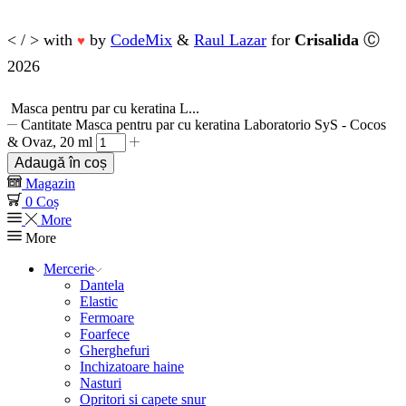
< / > with
by
CodeMix
&
Raul Lazar
for
Crisalida
Ⓒ
♥
2026
Masca pentru par cu keratina L...
Cantitate Masca pentru par cu keratina Laboratorio SyS - Cocos
& Ovaz, 20 ml
Adaugă în coș
Magazin
0
Coș
More
More
Mercerie
Dantela
Elastic
Fermoare
Foarfece
Gherghefuri
Inchizatoare haine
Nasturi
Opritori si capete snur