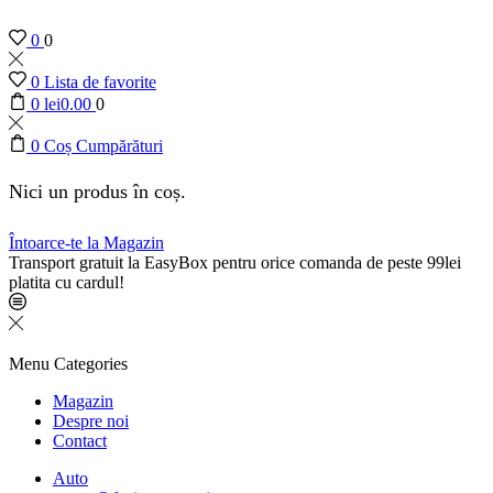
0
0
0
Lista de favorite
0
lei
0.00
0
0
Coș Cumpărături
Nici un produs în coș.
Întoarce-te la Magazin
Transport gratuit la EasyBox pentru orice comanda de peste 99lei
platita cu cardul!
Menu
Categories
Magazin
Despre noi
Contact
Auto