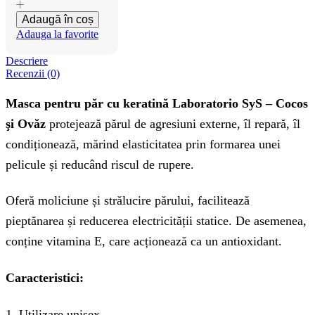
Adaugă în coș
Adauga la favorite
Descriere
Recenzii (0)
Masca pentru păr cu keratină Laboratorio SyS – Cocos
şi Ovăz
protejează părul de agresiuni externe, îl repară, îl
condiționează, mărind elasticitatea prin formarea unei
pelicule și reducând riscul de rupere.
Oferă moliciune și strălucire părului, facilitează
pieptănarea și reducerea electricității statice. De asemenea,
conține vitamina E, care acționează ca un antioxidant.
Caracteristici:
1. Utilizare unisex.