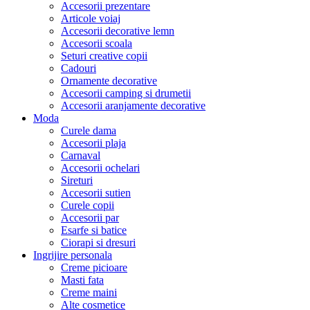
Accesorii prezentare
Articole voiaj
Accesorii decorative lemn
Accesorii scoala
Seturi creative copii
Cadouri
Ornamente decorative
Accesorii camping si drumetii
Accesorii aranjamente decorative
Moda
Curele dama
Accesorii plaja
Carnaval
Accesorii ochelari
Sireturi
Accesorii sutien
Curele copii
Accesorii par
Esarfe si batice
Ciorapi si dresuri
Ingrijire personala
Creme picioare
Masti fata
Creme maini
Alte cosmetice