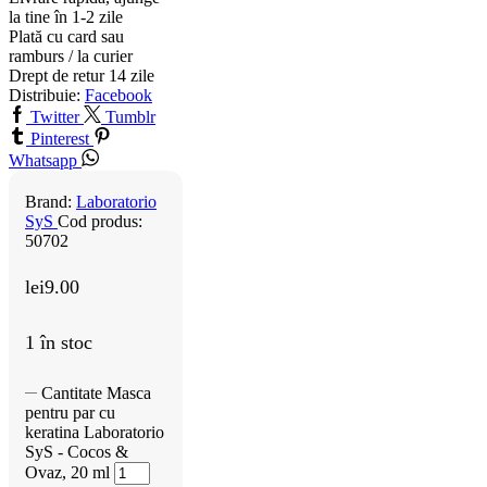
la tine în 1-2 zile
Plată cu card sau
ramburs / la curier
Drept de retur 14 zile
Distribuie:
Facebook
Twitter
Tumblr
Pinterest
Whatsapp
Brand:
Laboratorio
SyS
Cod produs:
50702
lei
9.00
1 în stoc
Cantitate Masca
pentru par cu
keratina Laboratorio
SyS - Cocos &
Ovaz, 20 ml