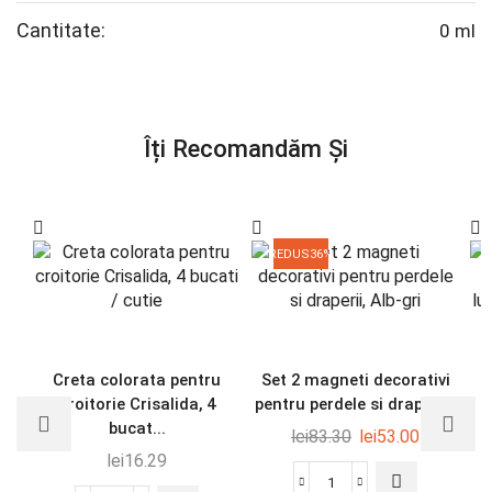
Cantitate:
0 ml
Îți Recomandăm Și
REDUS
36%
Creta colorata pentru
Set 2 magneti decorativi
croitorie Crisalida, 4
pentru perdele si draperi...
bucat...
lei
83.30
lei
53.00
lei
16.29