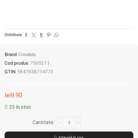
Distribuie:
Brand:
Crisalida
Cod produs:
7505211
GTIN:
5941938714773
lei
9.90
25 în stoc
Adaugă în coș