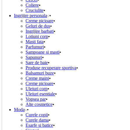
Coliere
Cruciulite
Ingrijire personala
Creme picioare
Geluri de dus
Ingrijire barbati
Lotiuni corp
Masti fata
Parfumuri
Sampoane si masti
Sapunuri
Sare de baie
Produse recuperare sportiva
Balsamuri buze
Creme maini
Creme picioare
Uleiuri corp
Uleiuri esentiale
Vopsea par
Alte cosmetice
Moda
Curele copii
Curele dama
Esarfe si batice