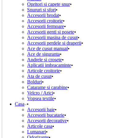
Opritori si capete snur
Snururi si sfori
Accesorii brodat
Accesorii croitorie
Accesorii fermoare
Accesorii genti si posete
Accesorii masina de cusut
Accesorii perdele si draperii
Ace de cusut manual
Ace de siguranta
Andrele si crosete
Aplicatii imbracaminte
Articole croitorie
Ata de cusut
Bolduri
Catarame si carabine
Velcro / Arici
Vopsea textile
Casa
Accesorii baie
Accesorii bucatarie
Accesorii decorative
Articole casa
Lumanari
Odorizante