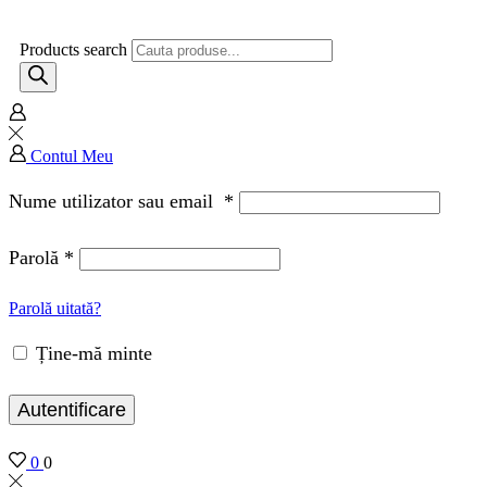
Products search
Contul Meu
Nume utilizator sau email
*
Parolă
*
Parolă uitată?
Ține-mă minte
Autentificare
0
0