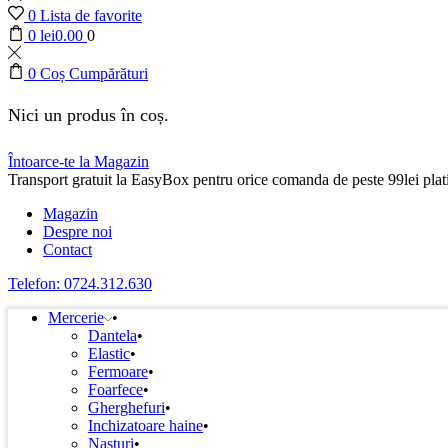
0
Lista de favorite
0
lei
0.00
0
0
Coș Cumpărături
Nici un produs în coș.
Întoarce-te la Magazin
Transport gratuit la EasyBox pentru orice comanda de peste 99lei plati
Magazin
Despre noi
Contact
Telefon: 0724.312.630
Mercerie
Dantela
Elastic
Fermoare
Foarfece
Gherghefuri
Inchizatoare haine
Nasturi