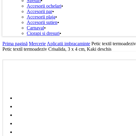
Sireturi
Accesorii ochelari
Accesorii par
Accesorii plaja
Accesorii sutien
Carnaval
Ciorapi si dresuri
Prima pagină
Mercerie
Aplicatii imbracaminte
Petic textil termoadezi
Petic textil termoadeziv Crisalida, 3 x 4 cm, Kaki deschis