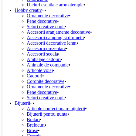
Uleiuri esentiale aromaterapie
Hobby creativ
Ornamente decorative
Pene decorative
Seturi creative copii
Accesorii aranjamente decorative
Accesorii camping si drumetii
Accesorii decorative lemn
Accesorii prezentare
Accesorii scoala
Ambalaje cadouri
Animale de companie
Articole voiaj
Cadouri
Coronite decorative
Ornamente decorative
Pene decorative
Seturi creative copii
Bijuterii
Articole confectionare bijuterii
Bijuterii pentru nunta
Bratari
Brelocuri
Brose
Cercei