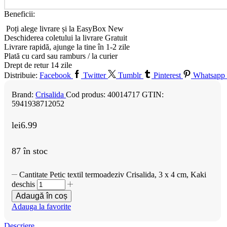
Beneficii:
Poți alege livrare și la EasyBox
New
Deschiderea coletului la livrare
Gratuit
Livrare rapidă, ajunge la tine în 1-2 zile
Plată cu card sau ramburs / la curier
Drept de retur 14 zile
Distribuie:
Facebook
Twitter
Tumblr
Pinterest
Whatsapp
Brand:
Crisalida
Cod produs:
40014717
GTIN:
5941938712052
lei
6.99
87 în stoc
Cantitate Petic textil termoadeziv Crisalida, 3 x 4 cm, Kaki
deschis
Adaugă în coș
Adauga la favorite
Descriere