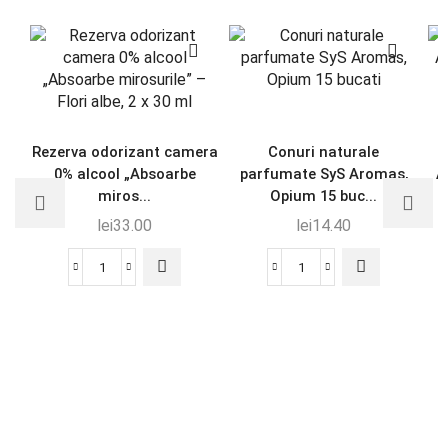
Rezerva odorizant camera
Conuri naturale
S
0% alcool „Absoarbe
parfumate SyS Aromas,
A
miros...
Opium 15 buc...
lei
33.00
lei
14.40