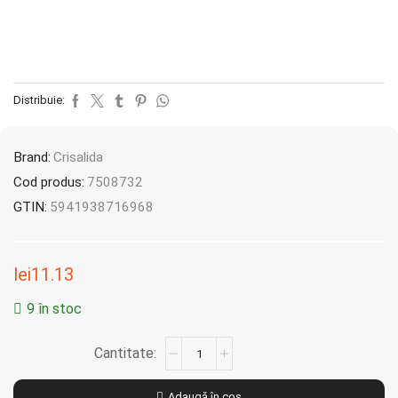
Distribuie:
Brand:
Crisalida
Cod produs:
7508732
GTIN:
5941938716968
lei
11.13
9 în stoc
Adaugă în coș