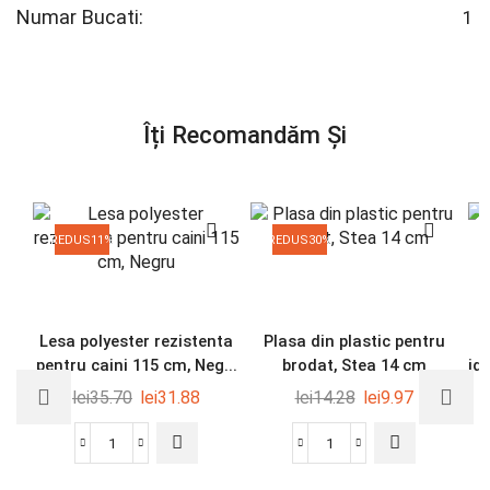
Numar Bucati:
1
Îți Recomandăm Și
REDUS
11%
REDUS
30%
Lesa polyester rezistenta
Plasa din plastic pentru
pentru caini 115 cm, Neg...
brodat, Stea 14 cm
ide
lei
35.70
lei
31.88
lei
14.28
lei
9.97