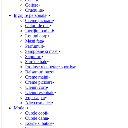
Coliere
Cruciulite
Ingrijire personala
Creme picioare
Geluri de dus
Ingrijire barbati
Lotiuni corp
Masti fata
Parfumuri
Sampoane si masti
Sapunuri
Sare de baie
Produse recuperare sportiva
Balsamuri buze
Creme maini
Creme picioare
Uleiuri corp
Uleiuri esentiale
Vopsea par
Alte cosmetice
Moda
Curele copii
Curele dama
Esarfe si batice