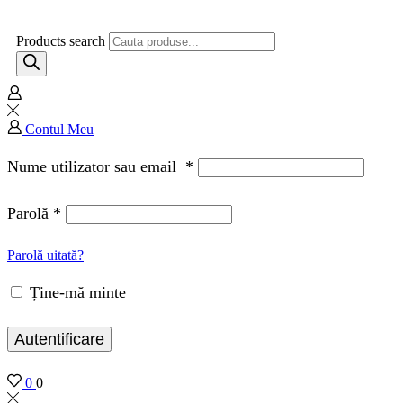
Products search
Contul Meu
Nume utilizator sau email
*
Parolă
*
Parolă uitată?
Ține-mă minte
Autentificare
0
0