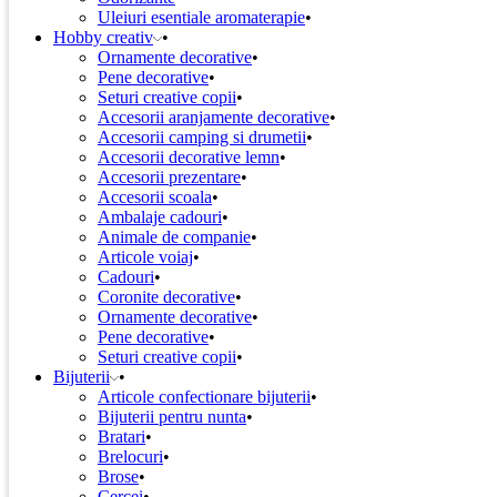
Uleiuri esentiale aromaterapie
Hobby creativ
Ornamente decorative
Pene decorative
Seturi creative copii
Accesorii aranjamente decorative
Accesorii camping si drumetii
Accesorii decorative lemn
Accesorii prezentare
Accesorii scoala
Ambalaje cadouri
Animale de companie
Articole voiaj
Cadouri
Coronite decorative
Ornamente decorative
Pene decorative
Seturi creative copii
Bijuterii
Articole confectionare bijuterii
Bijuterii pentru nunta
Bratari
Brelocuri
Brose
Cercei