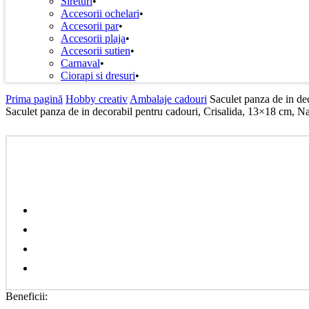
Sireturi
Accesorii ochelari
Accesorii par
Accesorii plaja
Accesorii sutien
Carnaval
Ciorapi si dresuri
Prima pagină
Hobby creativ
Ambalaje cadouri
Saculet panza de in de
Saculet panza de in decorabil pentru cadouri, Crisalida, 13×18 cm, Na
Beneficii: