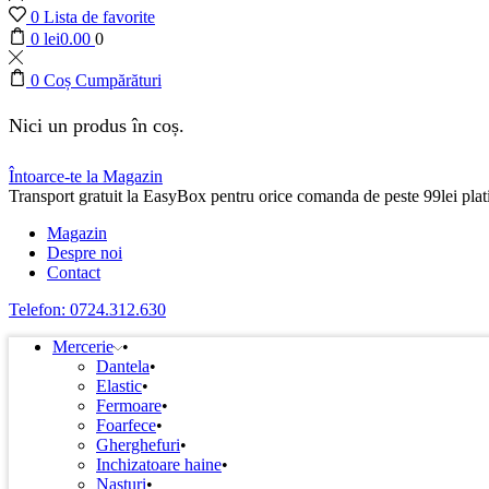
0
Lista de favorite
0
lei
0.00
0
0
Coș Cumpărături
Nici un produs în coș.
Întoarce-te la Magazin
Transport gratuit la EasyBox pentru orice comanda de peste 99lei plati
Magazin
Despre noi
Contact
Telefon: 0724.312.630
Mercerie
Dantela
Elastic
Fermoare
Foarfece
Gherghefuri
Inchizatoare haine
Nasturi