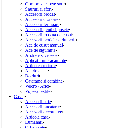
Opritori si capete snur
Snururi si sfori
Accesorii brodat
Accesorii croitorie
Accesorii fermoare
Accesorii genti si posete
Accesorii masina de cusut
Accesorii perdele si draperii
Ace de cusut manual
Ace de siguranta
Andrele si crosete
Aplicatii imbracaminte
Articole croitorie
Ata de cusut
Bolduri
Catarame si carabine
Velcro / Arici
Vopsea textile
Casa
Accesorii baie
Accesorii bucatarie
Accesorii decorative
Articole casa
Lumanari
Odorizante