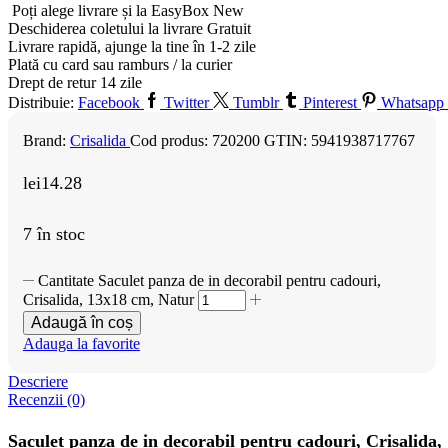
Poți alege livrare și la EasyBox
New
Deschiderea coletului la livrare
Gratuit
Livrare rapidă, ajunge la tine în 1-2 zile
Plată cu card sau ramburs / la curier
Drept de retur 14 zile
Distribuie:
Facebook
Twitter
Tumblr
Pinterest
Whatsapp
Brand:
Crisalida
Cod produs:
720200
GTIN:
5941938717767
lei
14.28
7 în stoc
Cantitate Saculet panza de in decorabil pentru cadouri,
Crisalida, 13x18 cm, Natur
Adaugă în coș
Adauga la favorite
Descriere
Recenzii (0)
Saculet panza de in decorabil pentru cadouri, Crisalida