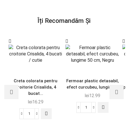
Îți Recomandăm Și
Creta colorata pentru
Fermoar plastic detasabil,
S
croitorie Crisalida, 4
efect curcubeu, lungime...
pe
bucat...
lei
12.99
lei
16.29