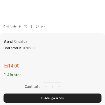
Distribuie:
Brand:
Crisalida
Cod produs:
020931
lei
14.00
4 în stoc
Adaugă în coș